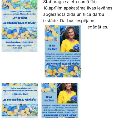
Staburaga saieta namā līdz
18.aprīlim apskatāma Ilvas Ievānes
apgleznota zīda un filca darbu
izstāde. Darbus iespējams
iegādāties.