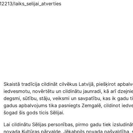
12213/laiks_selijai_atverties
Skaistā tradīcija cildināt cilvēkus Latvijā, piešķirot apba
iedvesmotu, novērtētu un cildinātu jaunradi, kā arī dzejn
degsmi, sūtību, stāju, veiksmi un savpatību, kas ik gadu
gadus apbalvojums tika pasniegts Zemgalē, cildinot ied
šogad šis gods ticis Sēlijai.
Lai cildinātu Sēlijas personības, pirmo gadu tiek izsludin
novada Kultūras pārvalde, Jēkabpils novada pašvaldība, s