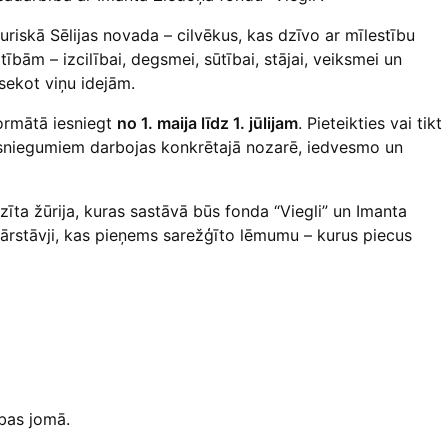
riskā Sēlijas novada – cilvēkus, kas dzīvo ar mīlestību
ērtībām –
izcilībai, degsmei, sūtībai, stājai, veiksmei un
 sekot viņu idejām.
formātā iesniegt
no 1. maija līdz 1. jūlijam
. Pieteikties vai tikt
 sasniegumiem darbojas konkrētajā nozarē, iedvesmo un
zīta žūrija, kuras sastāvā būs fonda “Viegli” un Imanta
ārstāvji, kas pieņems sarežģīto lēmumu – kurus piecus
ības jomā.