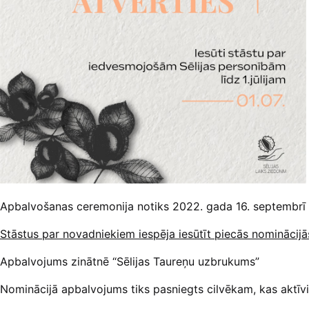
Apbalvošanas ceremonija notiks 2022. gada 16. septembrī 
Stāstus par novadniekiem iespēja iesūtīt piecās nominācijā
Apbalvojums zinātnē “Sēlijas Taureņu uzbrukums”
Nominācijā apbalvojums tiks pasniegts cilvēkam, kas aktīvi 