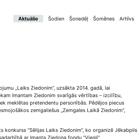
Aktuālie
Šodien
Šonedēļ
Šomēnes
Arhīvs
lvojumu „Laiks Ziedonim”, uzsākta 2014. gadā, lai
iekam Imantam Ziedonim svarīgās vērtības – izcilību,
 tiek meklētas pretendentu personībās. Pēdējos piecus
vesmojošākos zemgaliešus „Zemgales Laikā Ziedonim”,
āts konkurss “Sēlijas Laiks Ziedonim”, ko organizē Jēkabpils
adarbībā ar Imanta Ziedoņa fondu “Viegli”.