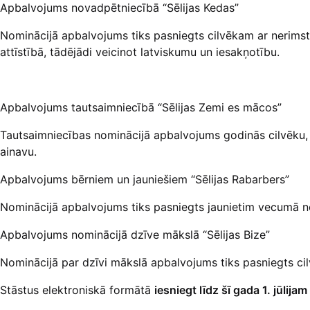
Apbalvojums novadpētniecībā “Sēlijas Kedas”
Nominācijā apbalvojums tiks pasniegts cilvēkam ar nerimstoš
attīstībā, tādējādi veicinot latviskumu un iesakņotību.
Apbalvojums tautsaimniecībā “Sēlijas Zemi es mācos”
Tautsaimniecības nominācijā apbalvojums godinās cilvēku, ku
ainavu.
Apbalvojums bērniem un jauniešiem “Sēlijas Rabarbers”
Nominācijā apbalvojums tiks pasniegts jaunietim vecumā no
Apbalvojums nominācijā dzīve mākslā “Sēlijas Bize”
Nominācijā par dzīvi mākslā apbalvojums tiks pasniegts cil
Stāstus elektroniskā formātā
iesniegt līdz šī gada
1. jūlijam