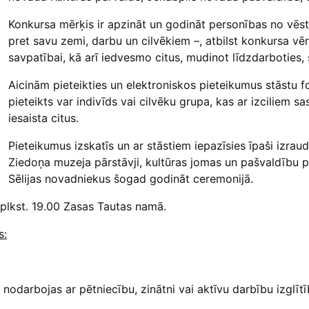
Konkursa mērķis ir apzināt un godināt personības no vēstu
pret savu zemi, darbu un cilvēkiem –, atbilst konkursa v
savpatībai
, kā arī iedvesmo citus, mudinot līdzdarboties,
Aicinām pieteikties un elektroniskos pieteikumus stāstu 
pieteikts var indivīds vai cilvēku grupa, kas ar izciliem
iesaista citus.
Pieteikumus izskatīs un ar stāstiem iepazīsies īpaši izraud
Ziedoņa muzeja pārstāvji, kultūras jomas un pašvaldību p
Sēlijas novadniekus šogad godināt ceremonijā.
plkst. 19.00 Zasas Tautas namā.
s:
nodarbojas ar pētniecību, zinātni vai aktīvu darbību izglīt