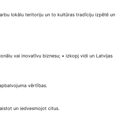
u lokālu teritoriju un to kultūras tradīciju izpētē un
nālu vai inovatīvu biznesu; • izkopj vidi un Latvijas
apbalvojuma vērtības.
istot un iedvesmojot citus.