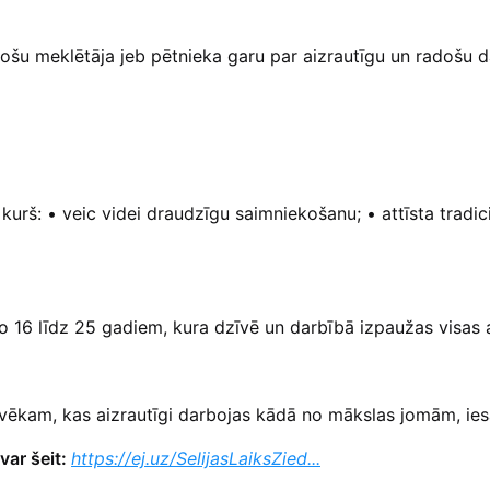
u meklētāja jeb pētnieka garu par aizrautīgu un radošu darb
rš: • veic videi draudzīgu saimniekošanu; • attīsta tradicio
 16 līdz 25 gadiem, kura dzīvē un darbībā izpaužas visas 
vēkam, kas aizrautīgi darbojas kādā no mākslas jomām, iesa
 var šeit:
https://ej.uz/SelijasLaiksZied...