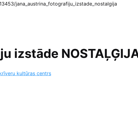
/13453/jana_austrina_fotografiju_izstade_nostalgija
fiju izstāde NOSTAĻĢIJ
krīveru kultūras centrs