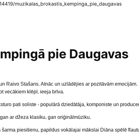
mi/14419/muzikalas_brokastis_kempinga_pie_daugavas
empingā pie Daugavas
un Raivo Stašans. Atnāc un uzlādējies ar pozitāvām emocijām. D
 vecākiem klēpī, ieeja brīva.
ro pati soliste - populārā dziedātāja, komponiste un produce
gan ar džeza klasiku, gan oriģinālmūziku.
 šarma piesitienu, papildus vokālajai mākslai Diāna spēlē flaut