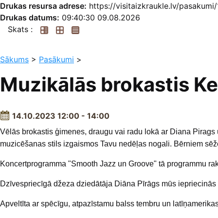
Drukas resursa adrese:
https://visitaizkraukle.lv/pasaku
Drukas datums:
09:40:30 09.08.2026
Skats :
Sākums
>
Pasākumi
>
Muzikālās brokastis K
14.10.2023 12:00 - 14:00
Vēlās brokastis ģimenes, draugu vai radu lokā ar Diana Pirags 
muzicēšanas stils izgaismos Tavu nedēļas nogali. Bērniem sēžot
Koncertprogramma "Smooth Jazz un Groove" tā programmu rakstu
Dzīvespriecīgā džeza dziedātāja Diāna Pīrāgs mūs iepriecinās 
Apveltīta ar spēcīgu, atpazīstamu balss tembru un latīņamerikas