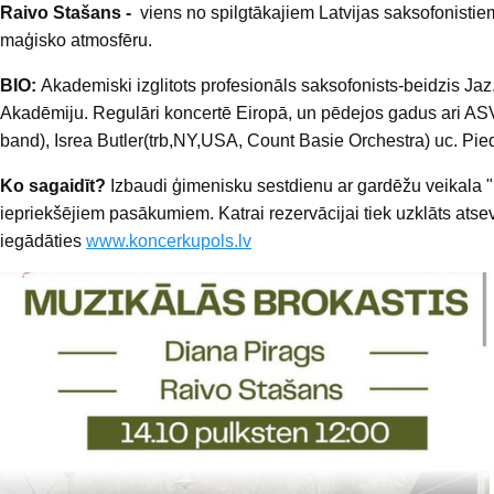
Raivo Stašans -
viens no spilgtākajiem Latvijas saksofonistiem
maģisko atmosfēru.
BIO:
Akademiski izglitots profesionāls saksofonists-beidzis Jaz
Akadēmiju. Regulāri koncertē Eiropā, un pēdejos gadus ari A
band), Isrea Butler(trb,NY,USA, Count Basie Orchestra) uc. Pied
Ko sagaidīt?
Izbaudi ģimenisku sestdienu ar gardēžu veikala "
iepriekšējiem pasākumiem. Katrai rezervācijai tiek uzklāts atsev
iegādāties
www.koncerkupols.lv