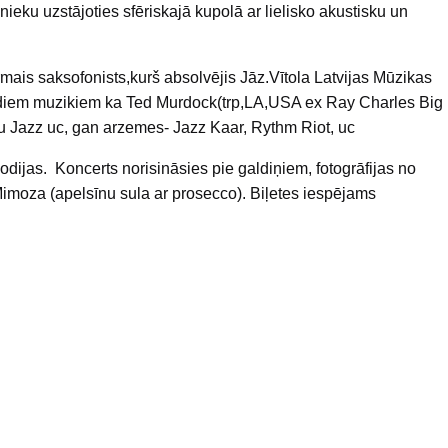
ieku uzstājoties sfēriskajā kupolā ar lielisko akustisku un
rmais saksofonists,kurš absolvējis Jāz.Vītola Latvijas Mūzikas
tadiem muzikiem ka Ted Murdock(trp,LA,USA ex Ray Charles Big
tu Jazz uc, gan arzemes- Jazz Kaar, Rythm Riot, uc
ijas. Koncerts norisināsies pie galdiņiem, fotogrāfijas no
 Mimoza (apelsīnu sula ar prosecco). Biļetes iespējams