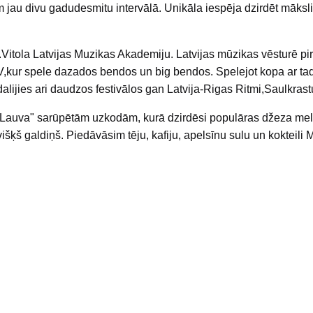
 jau divu gadudesmitu intervālā. Unikāla iespēja dzirdēt mākslin
.Vitola Latvijas Muzikas Akademiju. Latvijas mūzikas vēsturē pi
SV,kur spele dazados bendos un big bendos. Spelejot kopa ar 
alijies ari daudzos festivālos gan Latvija-Rigas Ritmi,Saulkras
Lauva" sarūpētām uzkodām, kurā dzirdēsi populāras džeza melod
išķš galdiņš. Piedāvāsim tēju, kafiju, apelsīnu sulu un kokteili