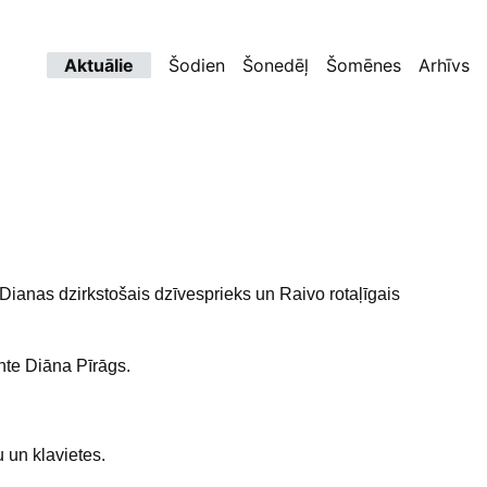
Aktuālie
Šodien
Šonedēļ
Šomēnes
Arhīvs
ianas dzirkstošais dzīvesprieks un Raivo rotaļīgais
nte Diāna Pīrāgs.
u un klavietes.