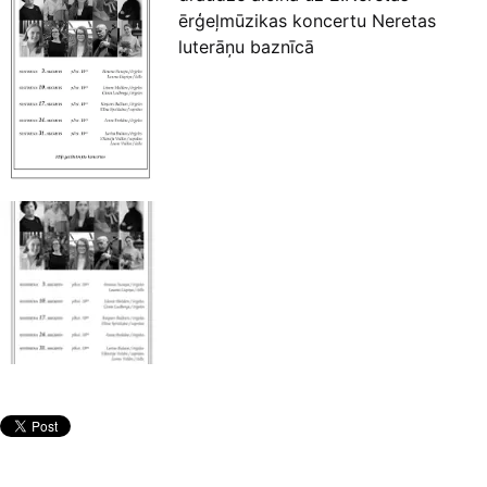
ērģeļmūzikas koncertu Neretas
luterāņu baznīcā