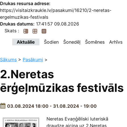
Drukas resursa adrese:
https://visitaizkraukle.lv/pasakumi/16210/2-neretas-
ergelmuzikas-festivals
Drukas datums:
17:41:57 09.08.2026
Skats :
Aktuālie
Šodien
Šonedēļ
Šomēnes
Arhīvs
Sākums
>
Pasākumi
>
2.Neretas
ērģeļmūzikas festivāls
03.08.2024 18:00 - 31.08.2024 - 19:00
Neretas Evaņģēliski luteriskā
draudze aicina uz 2.Neretas