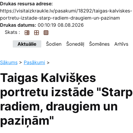
Drukas resursa adrese:
https://visitaizkraukle.lv/pasakumi/18292/taigas-kalviskes-
portretu-izstade-starp-radiem-draugiem-un-pazinam
Drukas datums:
00:10:19 08.08.2026
Skats :
Aktuālie
Šodien
Šonedēļ
Šomēnes
Arhīvs
Sākums
>
Pasākumi
>
Taigas Kalvišķes
portretu izstāde "Starp
radiem, draugiem un
paziņām"