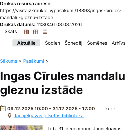
Drukas resursa adrese:
https://visitaizkraukle.lv/pasakumi/18893/ingas-cirules-
mandalu-gleznu-izstade
Drukas datums:
11:30:46 08.08.2026
Skats :
Aktuālie
Šodien
Šonedēļ
Šomēnes
Arhīvs
Sākums
>
Pasākumi
>
Ingas Cīrules mandalu
gleznu izstāde
09.12.2025 10:00 - 31.12.2025 - 17:00
kur :
Jaunjelgavas pilsētas bibliotēka
Līdz 31. decembrim, Jaunjelgavas