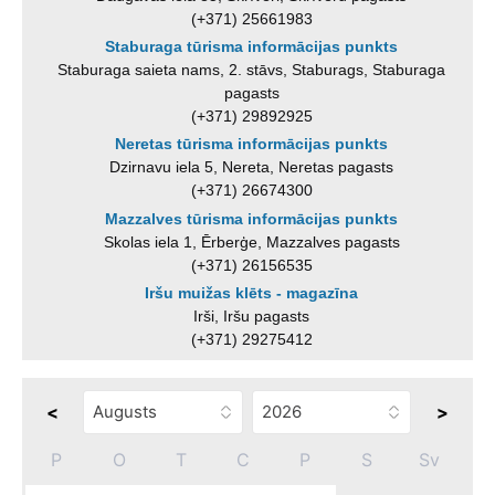
(+371) 25661983
Staburaga tūrisma informācijas punkts
Staburaga saieta nams, 2. stāvs, Staburags, Staburaga
pagasts
(+371) 29892925
Neretas tūrisma informācijas punkts
Dzirnavu iela 5, Nereta, Neretas pagasts
(+371) 26674300
Mazzalves tūrisma informācijas punkts
Skolas iela 1, Ērberģe, Mazzalves pagasts
(+371) 26156535
Iršu muižas klēts - magazīna
Irši, Iršu pagasts
(+371) 29275412
<
>
P
O
T
C
P
S
Sv