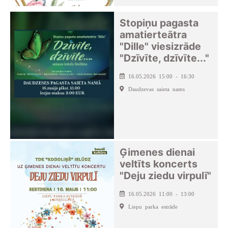
Stopiņu pagasta
amatierteātra
"Dille" viesizrāde
"Dzīvīte, dzīvīte..."
16.05.2026 15:00 - 16:30
Daudzevas saieta nams
Ģimenes dienai
veltīts koncerts
"Deju ziedu virpulī"
16.05.2026 11:00 - 13:00
Liepu parka estrāde