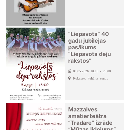
“Liepavots” 40
gadu jubilejas
pasākums
“Liepavots deju
rakstos”
09.05.2026 18:00 - 20:00
Kokneses kultūras centrs
Mazzalves
amatierteātra
“Tradare” izrāde
“Mūzas lidojums”