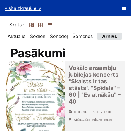
visitaizkraukle.lv
Skats :
Aktuālie
Šodien
Šonedēļ
Šomēnes
Arhīvs
Pasākumi
Vokālo ansambļu
jubilejas koncerts
"Skaists ir tas
stāsts". "Spīdala" –
60 | "Es atnākšu" –
40
16.05.2026 15:00 - 17:00
Aizkraukles kultūras centrs