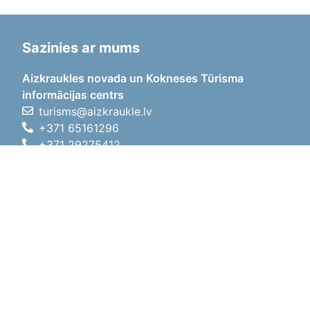
Sazinies ar mums
Aizkraukles novada un Kokneses Tūrisma
informācijas centrs
turisms@aizkraukle.lv
+371 65161296
+371 29275412
1905.gada iela 7, Koknese,
Aizkraukles novads, LV-5113
Darba laiki
Darba laiki
01.05.2026 - 30.09.2026
P, O, T, C, P
09:00 - 18:00
Pusdienu laiks
12:00 - 13:00
S
10:00 - 15:00