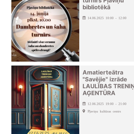
turnīrs Pļaviņu
bibliotēkā
14.06.2025 10:00 - 12:00
Amatierteātra
"Savējie" izrāde
LAULĪBAS TRENI
AĢENTŪRA
12.06.2025 19:00 - 21:00
Pļaviņu kultūras centrs