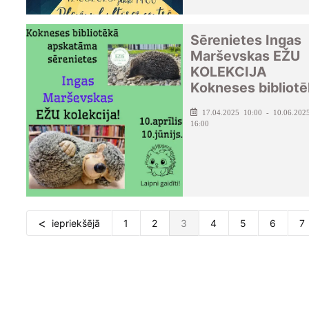
Sērenietes Ingas
Marševskas EŽU
KOLEKCIJA
Kokneses bibliotē
17.04.2025 10:00 - 10.06.202
16:00
iepriekšējā
1
2
3
4
5
6
7