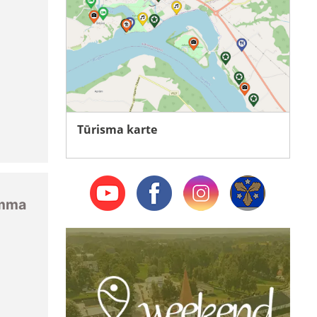
u
Tūrisma karte
amma