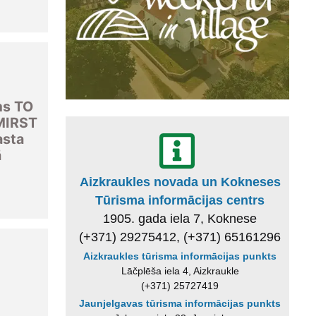
u
ms TO
MIRST
asta
ā
Aizkraukles novada un Kokneses
Tūrisma informācijas centrs
1905. gada iela 7, Koknese
(+371) 29275412, (+371) 65161296
Aizkraukles tūrisma informācijas punkts
u
Lāčplēša iela 4, Aizkraukle
(+371) 25727419
Jaunjelgavas tūrisma informācijas punkts