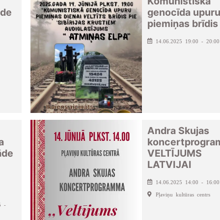
Komunistiskā
āde
genocīda upur
piemiņas brīdis
14.06.2025 19:00 - 20:00
Andra Skujas
a
koncertprogr
āde
VELTĪJUMS
LATVIJAI
14.06.2025 14:00 - 16:00
Pļaviņu kultūras centrs
5 -