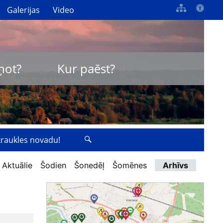
Galerijas
Video
ņot?
Kur paēst?
zkraukles novadu!
Aktuālie
Šodien
Šonedēļ
Šomēnes
Arhīvs