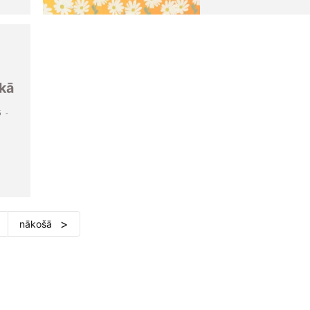
kā
5 -
nākošā