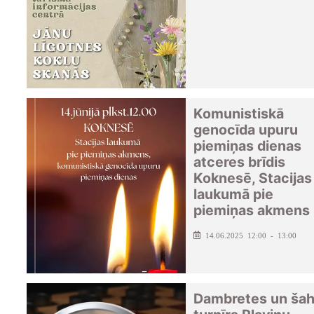
Komunistiskā
genocīda upuru
piemiņas dienas
atceres brīdis
Koknesē, Stacijas
laukumā pie
piemiņas akmens
14.06.2025 12:00 - 13:00
Dambretes un ša