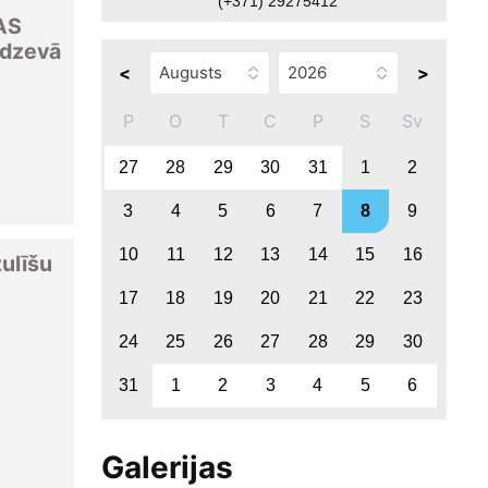
(+371) 29275412
AS
dzevā
<
>
P
O
T
C
P
S
Sv
27
28
29
30
31
1
2
3
4
5
6
7
8
9
10
11
12
13
14
15
16
ulīšu
17
18
19
20
21
22
23
24
25
26
27
28
29
30
31
1
2
3
4
5
6
Galerijas