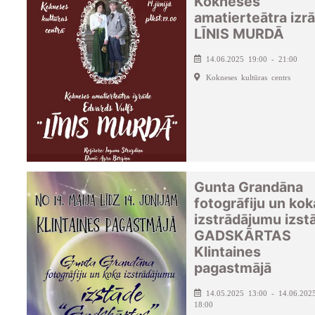
Kokneses
amatierteātra izr
LĪNIS MURDĀ
14.06.2025 19:00 - 21:00
Kokneses kultūras centrs
Gunta Grandāna
fotogrāfiju un kok
izstrādājumu izst
GADSKĀRTAS
Klintaines
pagastmājā
14.05.2025 13:00 - 14.06.202
18:00