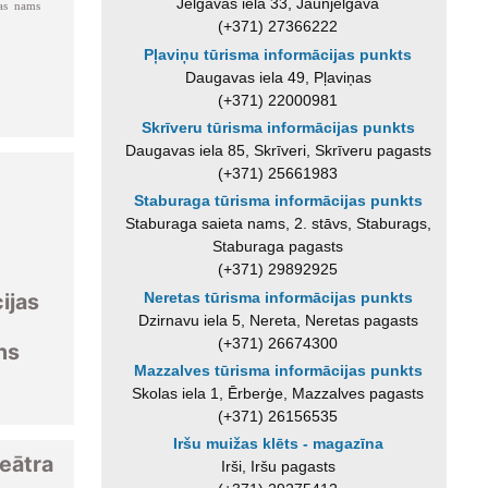
Jelgavas iela 33, Jaunjelgava
ras nams
(+371) 27366222
Pļaviņu tūrisma informācijas punkts
Daugavas iela 49, Pļaviņas
(+371) 22000981
Skrīveru tūrisma informācijas punkts
Daugavas iela 85, Skrīveri, Skrīveru pagasts
(+371) 25661983
u
Staburaga tūrisma informācijas punkts
Staburaga saieta nams, 2. stāvs, Staburags,
Staburaga pagasts
(+371) 29892925
Neretas tūrisma informācijas punkts
ijas
Dzirnavu iela 5, Nereta, Neretas pagasts
(+371) 26674300
ns
Mazzalves tūrisma informācijas punkts
Skolas iela 1, Ērberģe, Mazzalves pagasts
(+371) 26156535
Iršu muižas klēts - magazīna
eātra
Irši, Iršu pagasts