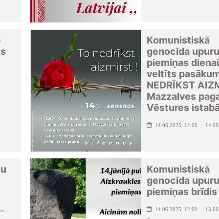
e
Komunistiskā
es
genocīda upur
piemiņas dienai
veltīts pasāku
NEDRĪKST AIZ
Mazzalves pag
Vēstures istab
14.06.2025 12:00 - 14:00
ļu
Komunistiskā
genocīda upur
piemiņas brīdis
14.06.2025 12:00 - 13:00
es