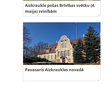
Aizkraukle pošas Brīvības svētku (4.
maija) svinībām
Pavasaris Aizkraukles novadā