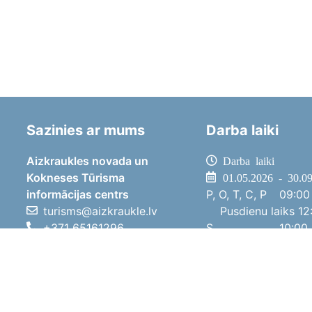
Sazinies ar mums
Darba laiki
Aizkraukles novada un
Darba laiki
Kokneses Tūrisma
01.05.2026 - 30.0
informācijas centrs
P, O, T, C, P
09:00 
turisms@aizkraukle.lv
Pusdienu laiks
12:
+371 65161296
S
10:00 
+371 29275412
Sv
11:00 
1905.gada iela 7, Koknese,
01.10.2025 - 30.0
Aizkraukles novads, LV-5113
P, O, T, C, P
08:00 
Pusdienu laiks
12:
S
10:00 