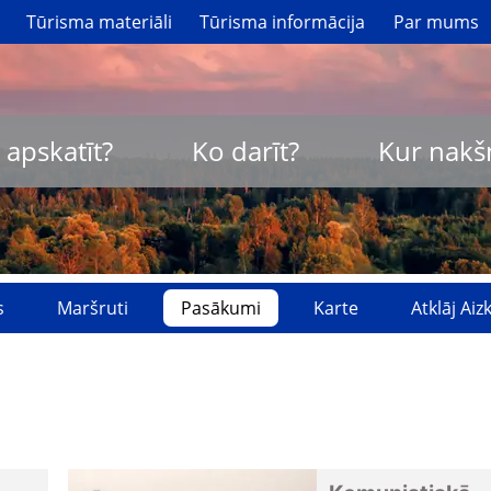
Tūrisma materiāli
Tūrisma informācija
Par mums
 apskatīt?
Ko darīt?
Kur nakš
s
Maršruti
Pasākumi
Karte
Atklāj Ai