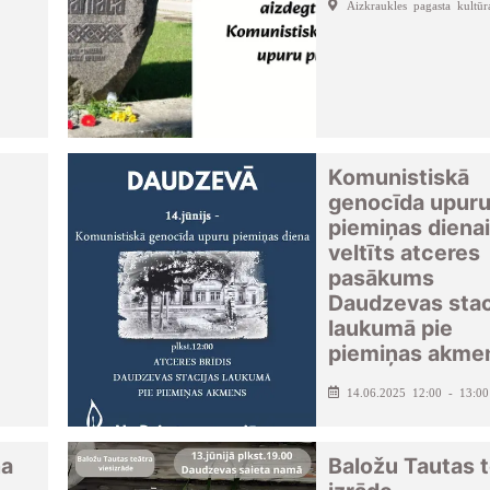
Aizkraukles pagasta kultū
Komunistiskā
genocīda upur
piemiņas dienai
veltīts atceres
pasākums
Daudzevas stac
laukumā pie
piemiņas akme
14.06.2025 12:00 - 13:00
ha
Baložu Tautas t