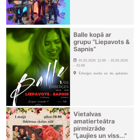
Balle kopā ar
grupu “Liepavots &
Sapnis”
01.05.2026 22:00 - 02.05.2026
- 02:00
Ērberģes muiža un tās apkārtne
Vietalvas
amatierteātra
pirmizrāde
"Ļaujies un viss..."