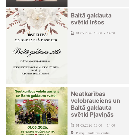
Baltā galdauta
svētki Iršos
01.05.2026 13:00 - 14:30
Neatkarības
velobrauciens un
Baltā galdauta
svētki Pļaviņās
01.05.2026 10:00 - 14:00
Pļaviņu kultūras centrs