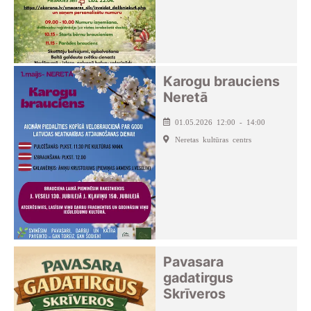
Karogu brauciens
Neretā
01.05.2026 12:00 - 14:00
Neretas kultūras centrs
Pavasara
gadatirgus
Skrīveros