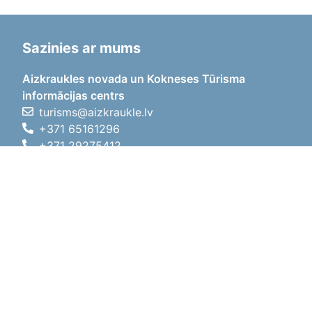
Sazinies ar mums
Aizkraukles novada un Kokneses Tūrisma
informācijas centrs
turisms@aizkraukle.lv
+371 65161296
+371 29275412
1905.gada iela 7, Koknese,
Aizkraukles novads, LV-5113
Darba laiki
Darba laiki
01.05.2026 - 30.09.2026
P, O, T, C, P
09:00 - 18:00
Pusdienu laiks
12:00 - 13:00
S
10:00 - 15:00