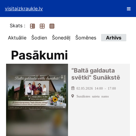
visitaizkraukle.lv
Skats :
Aktuālie
Šodien
Šonedēļ
Šomēnes
Arhīvs
Pasākumi
“Baltā galdauta
svētki" Sunākstē
02.05.2026 14:00 - 17:00
Sunākstes saieta nams