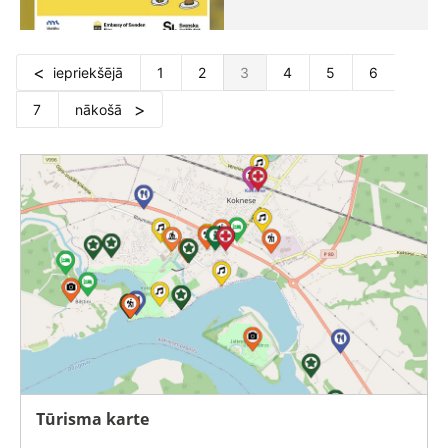
iepriekšējā
1
2
3
4
5
6
7
nākošā
Tūrisma karte