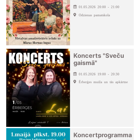
01.05.2026 20:00 - 21:00
Odzienas pamatskola
Koncerts "Sveču
gaismā"
01.05.2026 19:00 - 20:30
Ērberģes muiža un tās apkārtne
Koncertprogramma