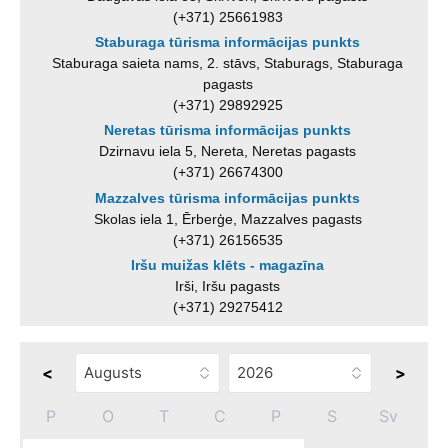
(+371) 25661983
Staburaga tūrisma informācijas punkts
Staburaga saieta nams, 2. stāvs, Staburags, Staburaga
pagasts
(+371) 29892925
Neretas tūrisma informācijas punkts
Dzirnavu iela 5, Nereta, Neretas pagasts
(+371) 26674300
Mazzalves tūrisma informācijas punkts
Skolas iela 1, Ērberģe, Mazzalves pagasts
(+371) 26156535
Iršu muižas klēts - magazīna
Irši, Iršu pagasts
(+371) 29275412
<
>
P
O
T
C
P
S
Sv