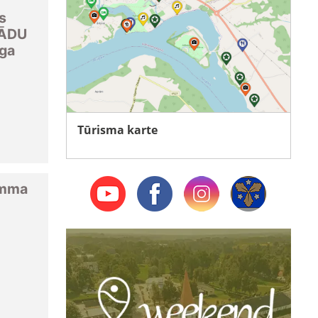
s
TĀDU
ga
Tūrisma karte
amma