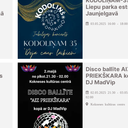
KODOLIŅAM-3
Liepu parka est
mā
Jaunjelgavā
03.05.2025 16:00 - 18:00
Disco ballīte A
s
PRIEKŠKARA ko
DJ MadVip
02.05.2025 21:30 - 03.05
02:00
Kokneses kultūras centrs