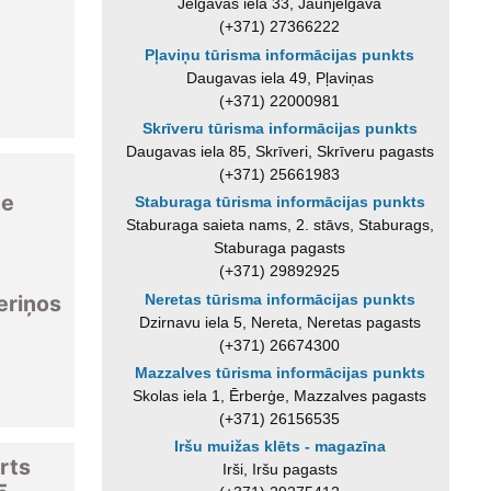
Jelgavas iela 33, Jaunjelgava
(+371) 27366222
Pļaviņu tūrisma informācijas punkts
Daugavas iela 49, Pļaviņas
(+371) 22000981
Skrīveru tūrisma informācijas punkts
Daugavas iela 85, Skrīveri, Skrīveru pagasts
(+371) 25661983
ne
Staburaga tūrisma informācijas punkts
Staburaga saieta nams, 2. stāvs, Staburags,
Staburaga pagasts
(+371) 29892925
Neretas tūrisma informācijas punkts
eriņos
Dzirnavu iela 5, Nereta, Neretas pagasts
(+371) 26674300
Mazzalves tūrisma informācijas punkts
Skolas iela 1, Ērberģe, Mazzalves pagasts
(+371) 26156535
Iršu muižas klēts - magazīna
rts
Irši, Iršu pagasts