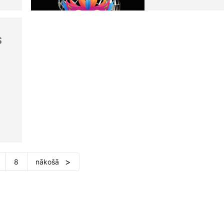
S
8
nākošā