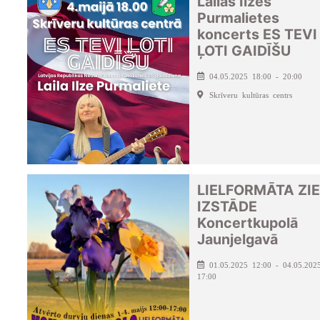
Lailas Ilzes
Purmalietes
koncerts ES TEVI
ĻOTI GAIDĪŠU
04.05.2025 18:00 - 20:00
Skrīveru kultūras centrs
LIELFORMĀTA ZI
IZSTĀDE
Koncertkupolā
Jaunjelgavā
01.05.2025 12:00 - 04.05.202
17:00