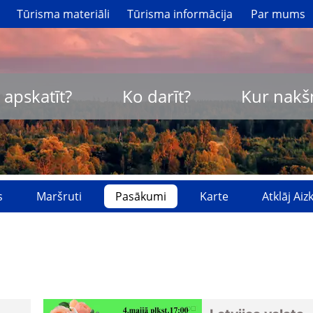
Tūrisma materiāli
Tūrisma informācija
Par mums
 apskatīt?
Ko darīt?
Kur nakš
s
Maršruti
Pasākumi
Karte
Atklāj Ai