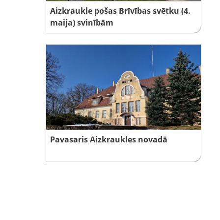
Aizkraukle pošas Brīvības svētku (4.
maija) svinībām
Pavasaris Aizkraukles novadā