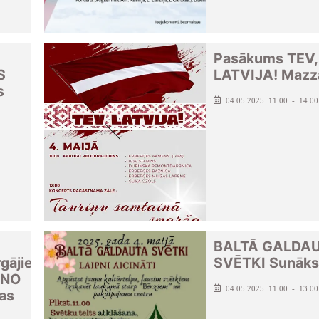
Pasākums TEV,
S
LATVIJA! Mazz
s
04.05.2025 11:00 - 14:00
BALTĀ GALDA
gājiens
SVĒTKI Sunāks
ENO
04.05.2025 11:00 - 13:00
ras