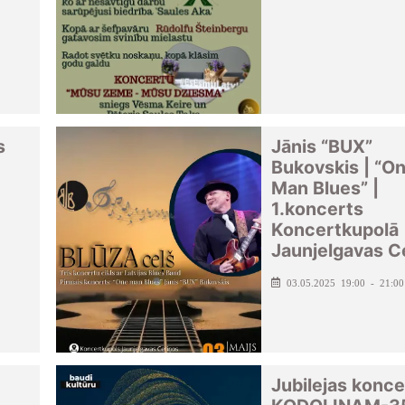
s
Jānis “BUX”
Bukovskis | “O
Man Blues” |
1.koncerts
Koncertkupolā
Jaunjelgavas C
03.05.2025 19:00 - 21:00
Jubilejas konce