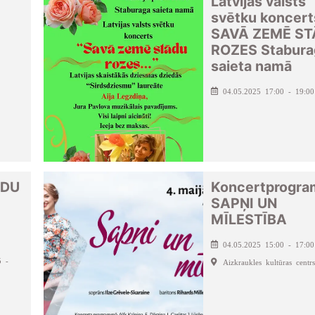
Latvijas valsts
svētku koncert
SAVĀ ZEMĒ S
ROZES Stabura
saieta namā
04.05.2025 17:00 - 19:00
EDU
Koncertprogr
SAPŅI UN
MĪLESTĪBA
04.05.2025 15:00 - 17:00
5 -
Aizkraukles kultūras centrs