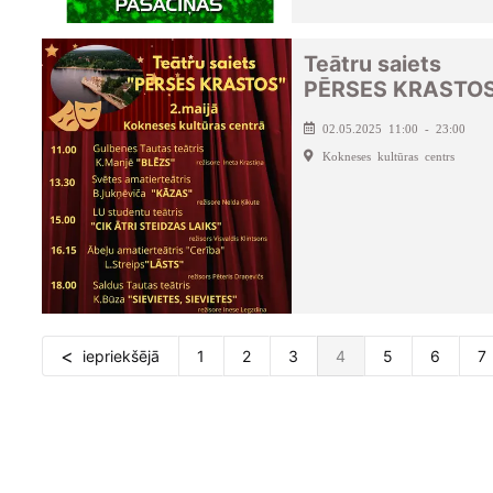
Teātru saiets
PĒRSES KRASTO
02.05.2025 11:00 - 23:00
Kokneses kultūras centrs
iepriekšējā
1
2
3
4
5
6
7