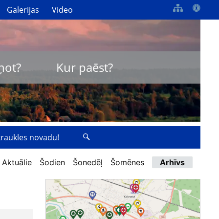
Galerijas
Video
ņot?
Kur paēst?
zkraukles novadu!
Aktuālie
Šodien
Šonedēļ
Šomēnes
Arhīvs