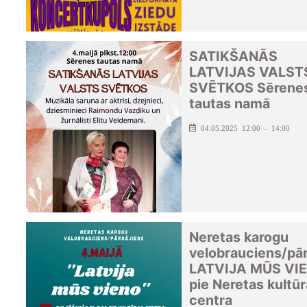
SATIKŠANĀS
LATVIJAS VALST
SVĒTKOS Sērene
tautas namā
04.05.2025 12:00 - 14:00
Neretas karogu
velobrauciens/pār
LATVIJA MŪS VI
pie Neretas kultū
centra