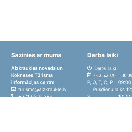
Sazinies ar mums
Darba laiki
Aizkraukles novada un
Darba laiki
Kokneses Tūrisma
01.05.2026 - 30.0
informācijas centrs
P, O, T, C, P
09:00 
turisms@aizkraukle.lv
Pusdienu laiks
12:
+371 65161296
S
10:00 
+371 29275412
Sv
11:00 
1905.gada iela 7, Koknese,
01.10.2025 - 30.0
Aizkraukles novads, LV-5113
P, O, T, C, P
08:00 
Pusdienu laiks
12:
S
10:00 