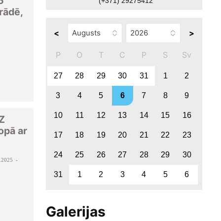
5
(+371) 29275412
rādē,
<
>
P
O
T
C
P
S
Sv
27
28
29
30
31
1
2
3
4
5
6
7
8
9
10
11
12
13
14
15
16
IZ
pā ar
17
18
19
20
21
22
23
24
25
26
27
28
29
30
.2025 -
31
1
2
3
4
5
6
Galerijas