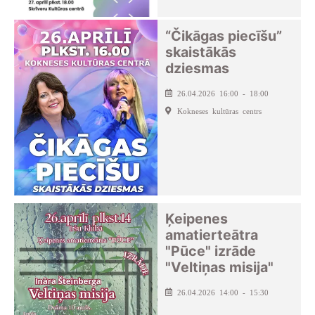
“Čikāgas piecīšu”
skaistākās
dziesmas
26.04.2026 16:00 - 18:00
Kokneses kultūras centrs
Ķeipenes
amatierteātra
"Pūce" izrāde
"Veltiņas misija"
26.04.2026 14:00 - 15:30