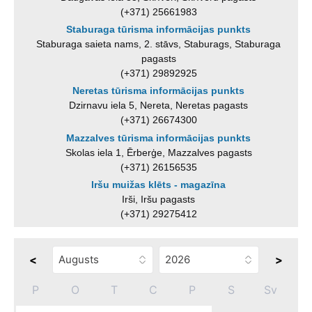
(+371) 25661983
Staburaga tūrisma informācijas punkts
Staburaga saieta nams, 2. stāvs, Staburags, Staburaga
pagasts
(+371) 29892925
Neretas tūrisma informācijas punkts
Dzirnavu iela 5, Nereta, Neretas pagasts
(+371) 26674300
Mazzalves tūrisma informācijas punkts
Skolas iela 1, Ērberģe, Mazzalves pagasts
(+371) 26156535
Iršu muižas klēts - magazīna
Irši, Iršu pagasts
(+371) 29275412
<
>
P
O
T
C
P
S
Sv