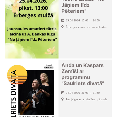
Jāņiem līdz
Pēteriem"
25.04.2026 13:00 - 14:30
Ērberģes muiža un tās apkārtne
Anda un Kaspars
Zemīši ar
programmu
“Saulriets divatā”
24.04.2026 20:00 - 21:30
Jaunjelgavas apvienības pārvalde