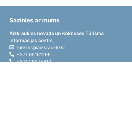
Sazinies ar mums
Aizkraukles novada un Kokneses Tūrisma
informācijas centrs
turisms@aizkraukle.lv
+371 65161296
+371 29275412
1905.gada iela 7, Koknese,
Aizkraukles novads, LV-5113
Darba laiki
Darba laiki
01.05.2026 - 30.09.2026
P, O, T, C, P
09:00 - 18:00
Pusdienu laiks
12:00 - 13:00
S
10:00 - 15:00