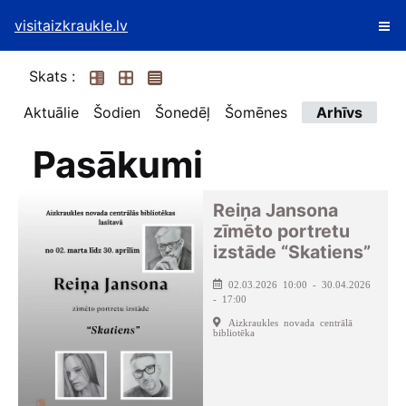
visitaizkraukle.lv
Skats :
Aktuālie
Šodien
Šonedēļ
Šomēnes
Arhīvs
Pasākumi
Reiņa Jansona
zīmēto portretu
izstāde “Skatiens”
02.03.2026 10:00 - 30.04.2026
- 17:00
Aizkraukles novada centrālā
bibliotēka