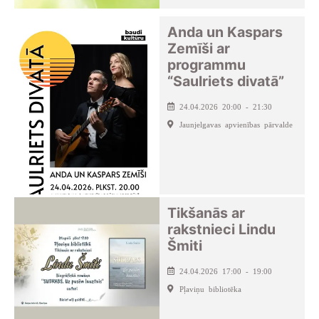
Anda un Kaspars
Zemīši ar
programmu
“Saulriets divatā”
24.04.2026 20:00 - 21:30
Jaunjelgavas apvienības pārvalde
Tikšanās ar
rakstnieci Lindu
Šmiti
24.04.2026 17:00 - 19:00
Pļaviņu bibliotēka