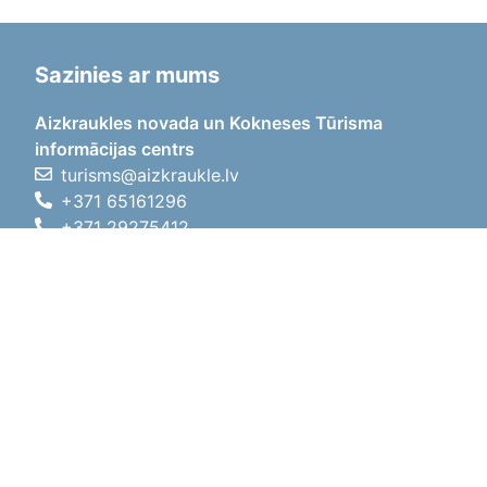
Sazinies ar mums
Aizkraukles novada un Kokneses Tūrisma
informācijas centrs
turisms@aizkraukle.lv
+371 65161296
+371 29275412
1905.gada iela 7, Koknese,
Aizkraukles novads, LV-5113
Darba laiki
Darba laiki
01.05.2026 - 30.09.2026
P, O, T, C, P
09:00 - 18:00
Pusdienu laiks
12:00 - 13:00
S
10:00 - 15:00