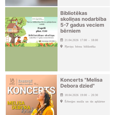
Bibliotēkas
skoliņas nodarbība
5-7 gadus veciem
bērniem
21.04.2026 17:00 - 18:00
Pļaviņu bērnu bibliotēka
Koncerts "Melisa
Debora dzied"
18.04.2026 19:00 - 20:30
Ērberģes muiža un tās apkārtne