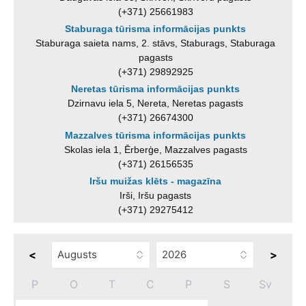
(+371) 25661983
Staburaga tūrisma informācijas punkts
Staburaga saieta nams, 2. stāvs, Staburags, Staburaga
pagasts
(+371) 29892925
Neretas tūrisma informācijas punkts
Dzirnavu iela 5, Nereta, Neretas pagasts
(+371) 26674300
Mazzalves tūrisma informācijas punkts
Skolas iela 1, Ērberģe, Mazzalves pagasts
(+371) 26156535
Iršu muižas klēts - magazīna
Irši, Iršu pagasts
(+371) 29275412
<
>
P
O
T
C
P
S
Sv