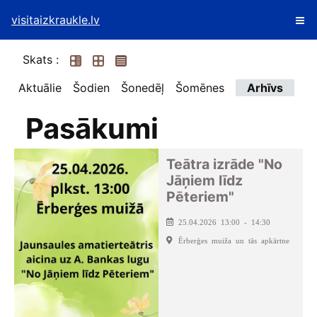
visitaizkraukle.lv
Skats :
Aktuālie
Šodien
Šonedēļ
Šomēnes
Arhīvs
Pasākumi
Teātra izrāde "No
Jāņiem līdz
Pēteriem"
25.04.2026 13:00 - 14:30
Ērberģes muiža un tās apkārtne