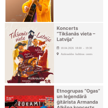
Koncerts
“Tikšanās vieta –
Latvija”
18.04.2026 18:00 - 19:30
Aizkraukles kultūras centrs
Etnogrupas “Ogas”
un leģendārā
ģitārista Armanda
Alkšņa koncerts