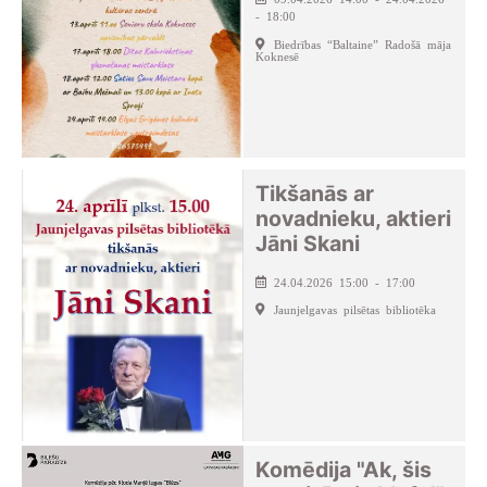
- 18:00
Biedrības “Baltaine” Radošā māja
Koknesē
Tikšanās ar
novadnieku, aktieri
Jāni Skani
24.04.2026 15:00 - 17:00
Jaunjelgavas pilsētas bibliotēka
Komēdija "Ak, šis