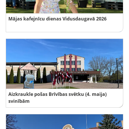
Mājas kafejnīcu dienas Vidusdaugavā 2026
Aizkraukle pošas Brīvības svētku (4. maija)
svinībām