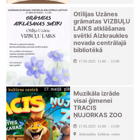
Otīlijas Uzānes
grāmatas VIZBUĻU
LAIKS atklāšanas
svētki Aizkraukles
novada centrālajā
bibliotēkā
17.05.2025 11:00 - 13:00
Muzikāla izrāde
visai ģimenei
TRACIS
ŅUJORKAS ZOO
17.05.2025 12:00 - 13:00
Aizkraukles kultūras centrs