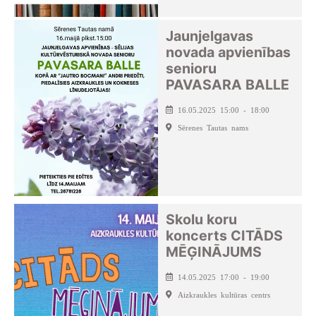
Jaunjelgavas
novada apvienības
senioru
PAVASARA BALLE
16.05.2025 15:00 - 18:00
Sērenes Tautas nams
Skolu koru
koncerts CITĀDS
MĒĢINĀJUMS
14.05.2025 17:00 - 19:00
Aizkraukles kultūras centrs