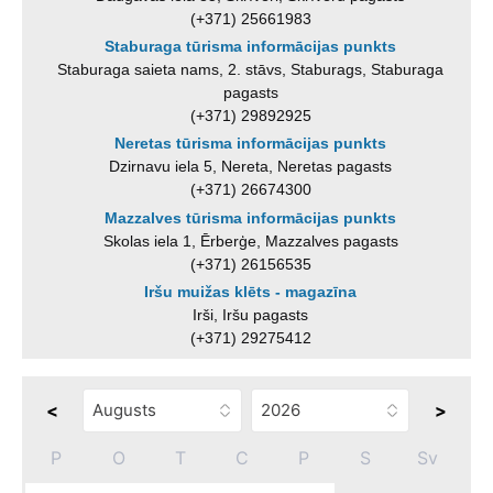
(+371) 25661983
Staburaga tūrisma informācijas punkts
Staburaga saieta nams, 2. stāvs, Staburags, Staburaga
pagasts
(+371) 29892925
Neretas tūrisma informācijas punkts
Dzirnavu iela 5, Nereta, Neretas pagasts
(+371) 26674300
Mazzalves tūrisma informācijas punkts
Skolas iela 1, Ērberģe, Mazzalves pagasts
(+371) 26156535
Iršu muižas klēts - magazīna
Irši, Iršu pagasts
(+371) 29275412
<
>
P
O
T
C
P
S
Sv