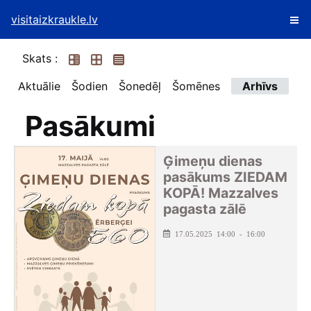
visitaizkraukle.lv
Skats :
Aktuālie
Šodien
Šonedēļ
Šomēnes
Arhīvs
Pasākumi
Ģimeņu dienas
pasākums ZIEDAM
KOPĀ! Mazzalves
pagasta zālē
17.05.2025 14:00 - 16:00