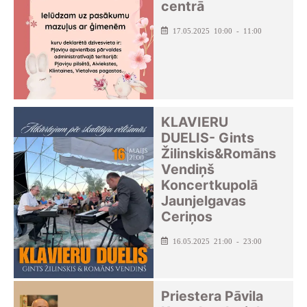
centrā
17.05.2025 10:00 - 11:00
KLAVIERU
DUELIS- Gints
Žilinskis&Romāns
Vendiņš
Koncertkupolā
Jaunjelgavas
Ceriņos
16.05.2025 21:00 - 23:00
Priestera Pāvila