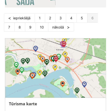
iepriekšējā
1
2
3
4
5
6
7
8
9
10
nākošā
Tūrisma karte