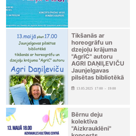
Tikšanās ar
horeogrāfu un
dzejoļu krājuma
"AgrīC" autoru
AGRI DAŅIĻEVIČU
Jaunjelgavas
pilsētas bibliotēkā
13.05.2025 17:00 - 19:00
Bērnu deju
kolektīva
"Aizkrauklēni"
koncerts