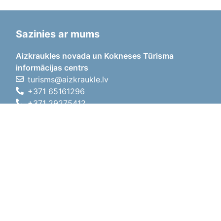
Sazinies ar mums
Aizkraukles novada un Kokneses Tūrisma
informācijas centrs
turisms@aizkraukle.lv
+371 65161296
+371 29275412
1905.gada iela 7, Koknese,
Aizkraukles novads, LV-5113
Darba laiki
Darba laiki
01.05.2026 - 30.09.2026
P, O, T, C, P
09:00 - 18:00
Pusdienu laiks
12:00 - 13:00
S
10:00 - 15:00