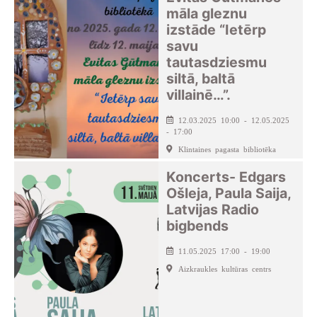
māla gleznu
izstāde “Ietērp
savu
tautasdziesmu
siltā, baltā
villainē…”.
12.03.2025 10:00 - 12.05.2025
- 17:00
Klintaines pagasta bibliotēka
Koncerts- Edgars
Ošleja, Paula Saija,
Latvijas Radio
bigbends
11.05.2025 17:00 - 19:00
Aizkraukles kultūras centrs