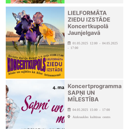
LIELFORMĀTA
ZIEDU IZSTĀDE
Koncertkupolā
Jaunjelgavā
01.05.2025 12:00 - 04.05.2025
- 17:00
Koncertprogramma
SAPŅI UN
MĪLESTĪBA
04.05.2025 15:00 - 17:00
Aizkraukles kultūras centrs