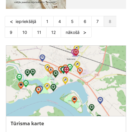
iepriekšējā
1
4
5
6
7
8
9
10
11
12
nākošā
Tūrisma karte