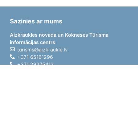
Sazinies ar mums
Aizkraukles novada un Kokneses Tūrisma
informācijas centrs
turisms@aizkraukle.lv
+371 65161296
+371 29275412
1905.gada iela 7, Koknese,
Aizkraukles novads, LV-5113
Darba laiki
Darba laiki
01.05.2026 - 30.09.2026
P, O, T, C, P
09:00 - 18:00
Pusdienu laiks
12:00 - 13:00
S
10:00 - 15:00