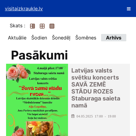
visitaizkraukle.lv
Skats :
Aktuālie
Šodien
Šonedēļ
Šomēnes
Arhīvs
Pasākumi
Latvijas valsts
svētku koncerts
SAVĀ ZEMĒ
STĀDU ROZES
Staburaga saieta
namā
04.05.2025 17:00 - 19:00