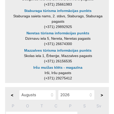
(+371) 25661983
Staburaga tūrisma informācijas punkts
Staburaga saieta nams, 2. stāvs, Staburags, Staburaga
pagasts
(+371) 29892925
Neretas tūrisma informācijas punkts
Dzirnavu iela 5, Nereta, Neretas pagasts
(+371) 26674300
Mazzalves tūrisma informācijas punkts
Skolas iela 1, Ērberģe, Mazzalves pagasts
(+371) 26156535
Iršu muižas klēts - magazīna
Irši, Iršu pagasts
(+371) 29275412
<
>
P
O
T
C
P
S
Sv