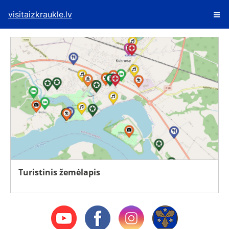
visitaizkraukle.lv
Turistinis žemėlapis