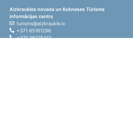
Aizkraukles novada un Kokneses Tūrisma
informācijas centrs
turisms@aizkraukle.lv
+371 65161296
+371 29275412
1905.gada iela 7, Koknese,
Aizkraukles novads, LV-5113
Darbo laikas
Darbo laikas
01.05.2026 - 30.09.2026
Pr, An, Tr, Kt, Pn
09:00 - 18:00
Pietų laikas
12:00
- 13:00
Št
10:00 - 15:00
Sk
11:00 - 14:00
01.10.2025 - 30.04.2026
Pr, An, Tr, Kt, Pn
08:00 - 17:00
Pietų laikas
12:00