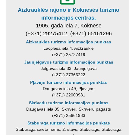
Aizkrauklės rajono ir Koknesės turizmo
informacijos centras.
1905. gada iela 7, Koknese
(+371) 29275412, (+371) 65161296
Aizkrauklės turizmo informacijos punktas
Lāčplēša iela 4, Aizkraukle
(+371) 25727419
Jaunjelgavos turizmo informacijos punktas
Jelgavas iela 33, Jaunjelgava
(+371) 27366222
Pļaviņu turizmo informacijos punktas
Daugavas iela 49, Pļaviņas
(+371) 22000981
Skrīverių turizmo informacijos punktas
Daugavas iela 85, Skrīveri, Skrīveru pagasts
(+371) 25661983
Staburaga turizmo informacijos punktas
Staburaga saieta nams, 2. stāvs, Staburags, Staburaga