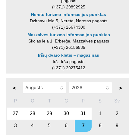
pagasts
(+371) 29892925
Nereto turizmo informacijos punktas
Dzirnavu iela 5, Nereta, Neretas pagasts
(+371) 26674300
Mazzalves turizmo informacijos punktas
Skolas iela 1, Ērberģe, Mazzalves pagasts
(+371) 26156535
Iršių dvaro klėtis – magazinas
Irši, Iršu pagasts
(+371) 29275412
<
>
P
O
T
C
P
S
Sv
27
28
29
30
31
1
2
3
4
5
6
7
8
9