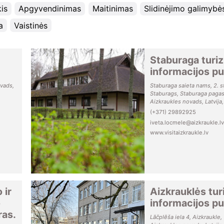
kis
Apgyvendinimas
Maitinimas
Slidinėjimo galimybė
a
Vaistinės
Staburaga turi
informacijos p
ovads,
Staburaga saieta nams, 2. s
Staburags, Staburaga pagas
Aizkraukles novads, Latvija
(+371) 29892925
iveta.locmele@aizkraukle.lv
www.visitaizkraukle.lv
 ir
Aizkrauklės tu
o
informacijos p
ras.
Lāčplēša iela 4, Aizkraukle,