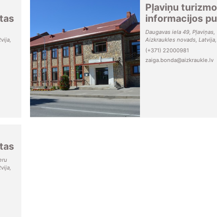
Pļaviņu turizmo
tas
informacijos p
Daugavas iela 49, Pļaviņas,
vija,
Aizkraukles novads, Latvija
(+371) 22000981
zaiga.bonda@aizkraukle.lv
tas
eru
vija,