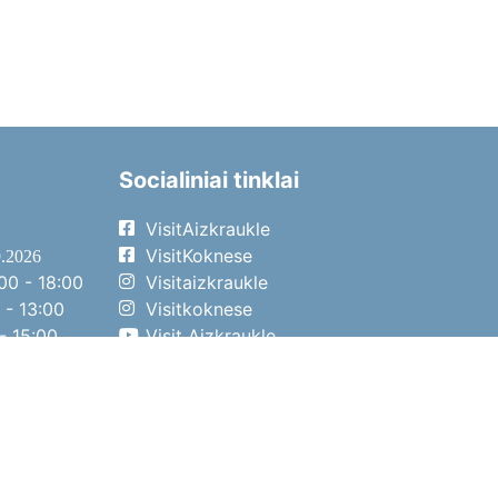
Socialiniai tinklai
VisitAizkraukle
VisitKoknese
9.2026
00 - 18:00
Visitaizkraukle
 - 13:00
Visitkoknese
- 15:00
Visit Aizkraukle
- 14:00
Visit Aizkraukle
4.2026
00 - 17:00
 - 13:00
- 14:00
o diena