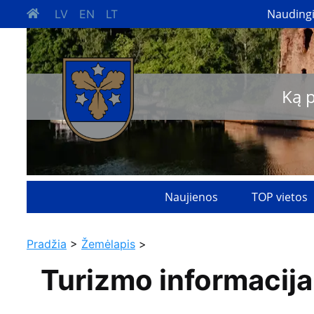
Nauding
LV
EN
LT
Ką 
Naujienos
TOP vietos
Pradžia
>
Žemėlapis
>
Turizmo informacija