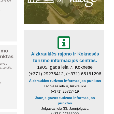
, LV-5101
v
izmo
Aizkrauklės rajono ir Koknesės
unktas
turizmo informacijos centras.
zalves
1905. gada iela 7, Koknese
 Latvija,
(+371) 29275412, (+371) 65161296
Aizkrauklės turizmo informacijos punktas
v
Lāčplēša iela 4, Aizkraukle
(+371) 25727419
Jaunjelgavos turizmo informacijos
punktas
Jelgavas iela 33, Jaunjelgava
(+371) 27366222