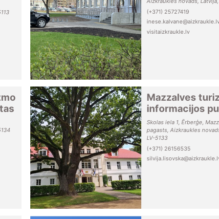
Aizkraukles novads, Latvija
(+371) 25727419
5113
inese.kalvane@aizkraukle.l
visitaizkraukle.lv
izmo
Mazzalves tur
tas
informacijos p
Skolas iela 1, Ērberģe, Maz
5134
pagasts, Aizkraukles novads,
LV-5133
(+371) 26156535
silvija.lisovska@aizkraukle.l