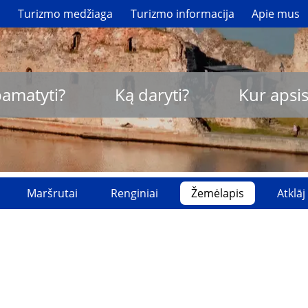
i
Turizmo medžiaga
Turizmo informacija
Apie mus
pamatyti?
Ką daryti?
Kur apsis
Maršrutai
Renginiai
Žemėlapis
Atklāj