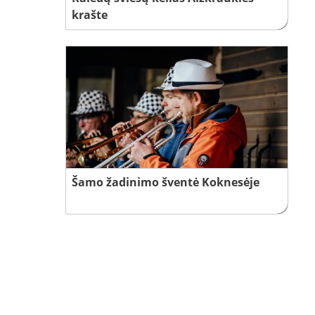
krašte
Šamo žadinimo šventė Koknesėje