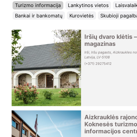
Turizmo informacija
Lankytinos vietos
Laisvalai
Bankai ir bankomatų
Kurovietės
Skubioji pagalb
Iršių dvaro klėtis –
magazinas
Irši, Iršu pagasts, Aizkraukles n
Latvija, LV-5108
(+371) 29275412
Aizkrauklės rajono
Koknesės turizm
informacijos cent