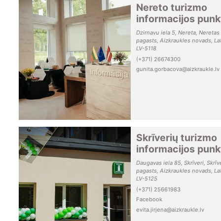
Nereto turizmo
informacijos punk
Dzirnavu iela 5, Nereta, Neretas
pagasts, Aizkraukles novads, Lat
LV-5118
(+371) 26674300
gunita.gorbacova@aizkraukle.lv
Skrīverių turizmo
informacijos punk
Daugavas iela 85, Skrīveri, Skrīv
pagasts, Aizkraukles novads, Lat
LV-5125
(+371) 25661983
Facebook
evita.jirjena@aizkraukle.lv