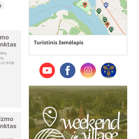
s
zmo
Turistinis žemėlapis
unktas
tāvs,
ts,
, LV-5128
rizmo
unktas