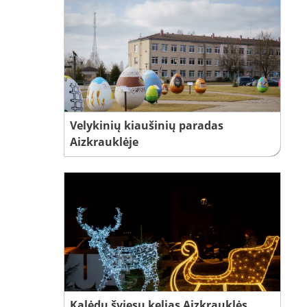
Velykinių kiaušinių paradas
Aizkrauklėje
Kalėdų šviesų kelias Aizkrauklės