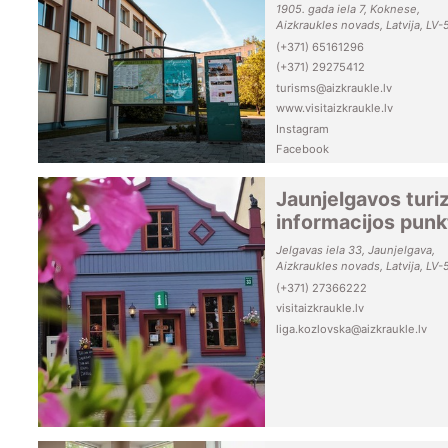
1905. gada iela 7, Koknese,
Aizkraukles novads, Latvija, LV-
(+371) 65161296
(+371) 29275412
turisms@aizkraukle.lv
www.visitaizkraukle.lv
Instagram
Facebook
Jaunjelgavos tur
informacijos punk
Jelgavas iela 33, Jaunjelgava,
Aizkraukles novads, Latvija, LV-
(+371) 27366222
visitaizkraukle.lv
liga.kozlovska@aizkraukle.lv