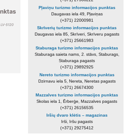
Pļaviņu turizmo informacijos punktas
unktas
Daugavas iela 49, Pļaviņas
(+371) 22000981
, LV-5120
Skrīverių turizmo informacijos punktas
Daugavas iela 85, Skrīveri, Skrīveru pagasts
(+371) 25661983
Staburaga turizmo informacijos punktas
Staburaga saieta nams, 2. stāvs, Staburags,
Staburaga pagasts
(+371) 29892925
Nereto turizmo informacijos punktas
Dzirnavu iela 5, Nereta, Neretas pagasts
(+371) 26674300
Mazzalves turizmo informacijos punktas
Skolas iela 1, Ērberģe, Mazzalves pagasts
(+371) 26156535
Iršių dvaro klėtis – magazinas
Irši, Iršu pagasts
(+371) 29275412