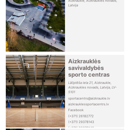
Aizkraukle, Aizkraukles novads,
Latvija
Aizkrauklės
savivaldybės
sporto centras
Lāčplēša iela 21, Aizkraukle,
Aizkraukles novads, Latvija, LV-
5101
sportacentrs@aizkraukle.lv
aizkrauklessportacentrs.lv
Facebook
(+371) 26182772
(+371) 29378143
(+371) 29378143