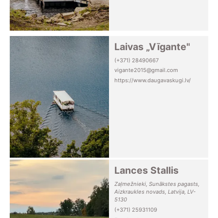
Laivas „Vīgante"
(+371) 28490667
vigante2015@gmail.com
https://www.daugavaskugi.lv/
Lances Stallis
Zaļmežnieki, Sunākstes pagasts,
Aizkraukles novads, Latvija, LV-
5130
(+371) 25931109