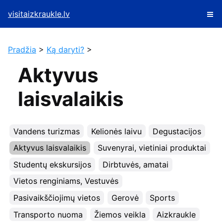
visitaizkraukle.lv
Pradžia
>
Ką daryti?
>
Aktyvus
laisvalaikis
Vandens turizmas
Kelionės laivu
Degustacijos
Aktyvus laisvalaikis
Suvenyrai, vietiniai produktai
Studentų ekskursijos
Dirbtuvės, amatai
Vietos renginiams, Vestuvės
Pasivaikščiojimų vietos
Gerovė
Sports
Transporto nuoma
Žiemos veikla
Aizkraukle