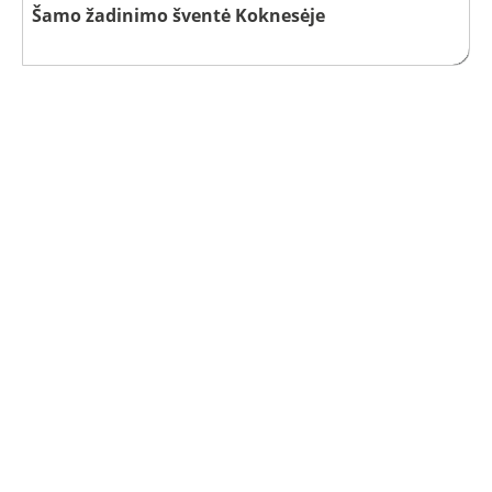
Šamo žadinimo šventė Koknesėje