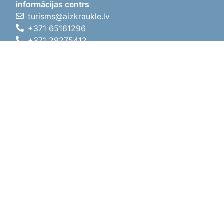
informācijas centrs
turisms@aizkraukle.lv
+371 65161296
+371 29275412
1905.gada iela 7, Koknese,
Aizkraukles novads, LV-5113
Darbo laikas
Darbo laikas
01.05.2026 - 30.09.2026
Pr, An, Tr, Kt, Pn
09:00 - 18:00
Pietų laikas
12:00
- 13:00
Št
10:00 - 15:00
Sk
11:00 - 14:00
01.10.2025 - 30.04.2026
Pr, An, Tr, Kt, Pn
08:00 - 17:00
Pietų laikas
12:00
- 13:00
Št
10:00 - 14:00