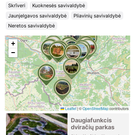
Skrīveri
Kuoknesės savivaldybė
Jaunjelgavos savivaldybė
Pliavinių savivaldybė
Neretos savivaldybė
+
−
Leaflet
|
©
OpenStreetMap
contributors
Daugiafunkcis
dviračių parkas