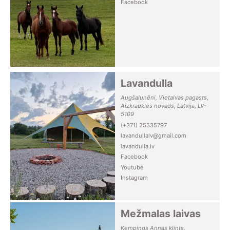
Facebook
Lavandulla
Augšalunēni, Vietalvas pagasts,
Aizkraukles novads, Latvija, LV-
5109
(+371) 25535797
lavandullalv@gmail.com
lavandulla.lv
Facebook
Youtube
Instagram
Mežmalas laivas
Kempings Annas klints,