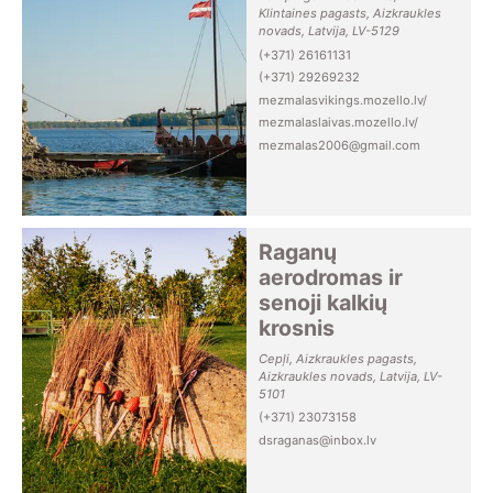
Klintaines pagasts, Aizkraukles
novads, Latvija, LV-5129
(+371) 26161131
(+371) 29269232
mezmalasvikings.mozello.lv/
mezmalaslaivas.mozello.lv/
mezmalas2006@gmail.com
Raganų
aerodromas ir
senoji kalkių
krosnis
Cepļi, Aizkraukles pagasts,
Aizkraukles novads, Latvija, LV-
5101
(+371) 23073158
dsraganas@inbox.lv