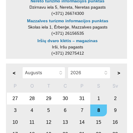
Nereto turizmo informacijos punktas
Dzirnavu iela 5, Nereta, Neretas pagasts
(+371) 26674300
Mazzalves turizmo informacijos punktas
Skolas iela 1, Ērberģe, Mazzalves pagasts
(+371) 26156535
Iršių dvaro klėtis – magazinas
Irši, Iršu pagasts
(+371) 29275412
<
>
P
O
T
C
P
S
Sv
27
28
29
30
31
1
2
3
4
5
6
7
8
9
10
11
12
13
14
15
16