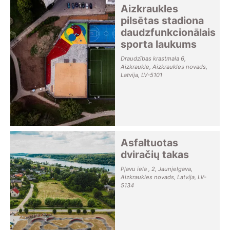
Aizkraukles
pilsētas stadiona
daudzfunkcionālais
sporta laukums
Draudzības krastmala 6,
Aizkraukle, Aizkraukles novads,
Latvija, LV-5101
Asfaltuotas
dviračių takas
Pļavu iela , 2, Jaunjelgava,
Aizkraukles novads, Latvija, LV-
5134