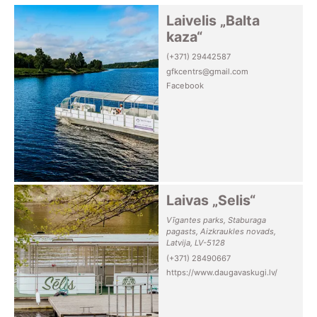
Laivelis „Balta
kaza“
(+371) 29442587
gfkcentrs@gmail.com
Facebook
Laivas „Selis“
Vīgantes parks, Staburaga
pagasts, Aizkraukles novads,
Latvija, LV-5128
(+371) 28490667
https://www.daugavaskugi.lv/