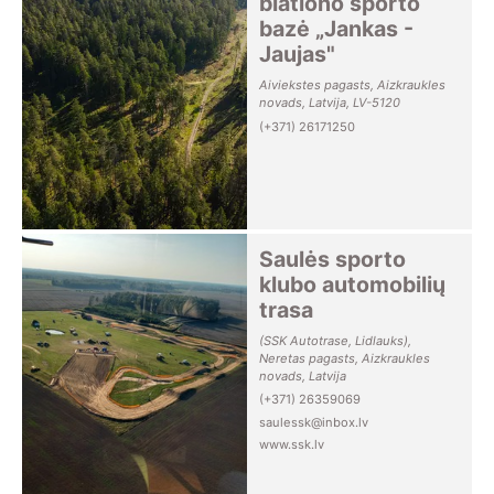
biatlono sporto
bazė „Jankas -
Jaujas"
Aiviekstes pagasts, Aizkraukles
novads, Latvija, LV-5120
(+371) 26171250
Saulės sporto
klubo automobilių
trasa
(SSK Autotrase, Lidlauks),
Neretas pagasts, Aizkraukles
novads, Latvija
(+371) 26359069
saulessk@inbox.lv
www.ssk.lv