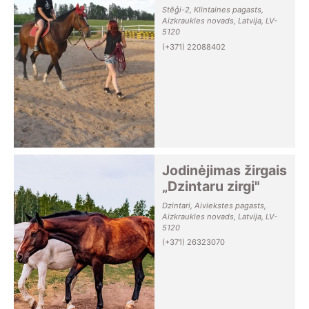
Stēģi-2, Klintaines pagasts,
Aizkraukles novads, Latvija, LV-
5120
(+371) 22088402
Jodinėjimas žirgais
„Dzintaru zirgi"
Dzintari, Aiviekstes pagasts,
Aizkraukles novads, Latvija, LV-
5120
(+371) 26323070