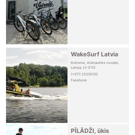
WakeSurf Latvia
Koknese, Aizkraukles novads,
Latvija, LV-5113
(+371) 22030132
Facebook
PĪLĀDŽI, ūkis