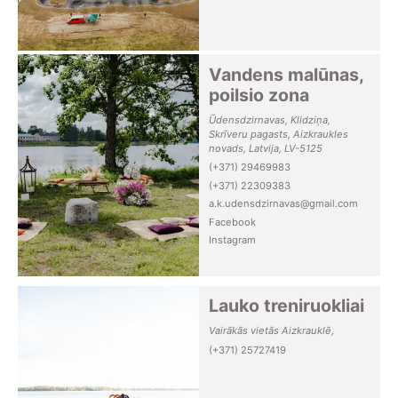
Vandens malūnas,
poilsio zona
Ūdensdzirnavas, Klidziņa,
Skrīveru pagasts, Aizkraukles
novads, Latvija, LV-5125
(+371) 29469983
(+371) 22309383
a.k.udensdzirnavas@gmail.com
Facebook
Instagram
Lauko treniruokliai
Vairākās vietās Aizkrauklē,
(+371) 25727419