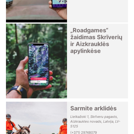
„Roadgames“
žaidimas Skrīverių
ir Aizkrauklės
apylinkėse
Sarmite arklidės
Lielkažoki 1, Skrīveru pagasts,
Aizkraukles novads, Latvija, LV-
5125
(+371) 29748079