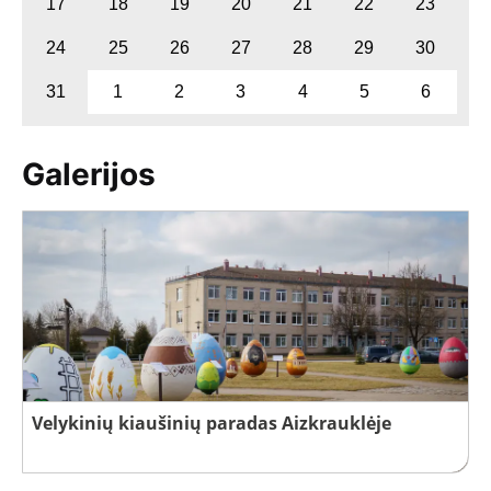
17
18
19
20
21
22
23
24
25
26
27
28
29
30
31
1
2
3
4
5
6
Galerijos
Velykinių kiaušinių paradas Aizkrauklėje