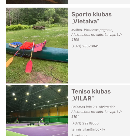
Sporto klubas
„Vietalva“
Mailes, Vietalvas pagasts,
Aizkraukles novads, Latvija, LV-
5109
(+371) 28626845
Teniso klubas
„VILAR“
Gaismas iela 20, Aizkraukle,
Aizkraukles novads, Latvija, LV-
5101
(+371) 29218660
tennis.vilar@inbox.lv
Facebook