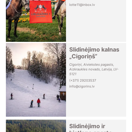
lotte11@inbox.lv
Slidinėjimo kalnas
„Cigoriņš“
Cigoriņi, Aiviekstes pagasts,
Aizkraukles novads, Latvija, LV-
5121
(+371) 29203537
info@cigorins.lv
Slidinėjimo ir