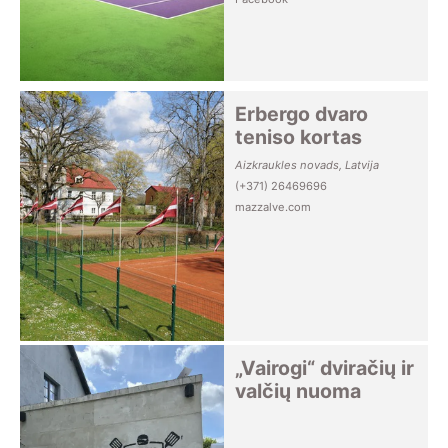
Erbergo dvaro
teniso kortas
Aizkraukles novads, Latvija
(+371) 26469696
mazzalve.com
„Vairogi“ dviračių ir
valčių nuoma