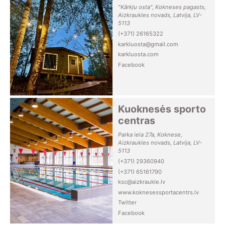
"Kārkļu osta", Kokneses pagasts,
Aizkraukles novads, Latvija, LV-
5113
(+371) 26165322
karkluosta@gmail.com
karkluosta.com
Facebook
Kuoknesės sporto
centras
Parka iela 27a, Koknese,
Aizkraukles novads, Latvija, LV-
5113
(+371) 29360940
(+371) 65161790
ksc@aizkraukle.lv
www.koknesessportacentrs.lv
Twitter
Facebook