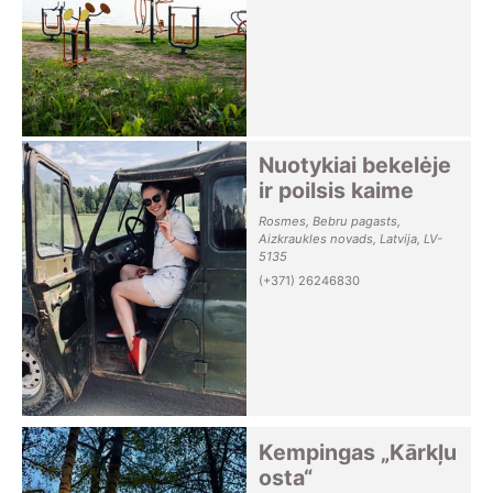
Nuotykiai bekelėje
ir poilsis kaime
Rosmes, Bebru pagasts,
Aizkraukles novads, Latvija, LV-
5135
(+371) 26246830
Kempingas „Kārkļu
osta“