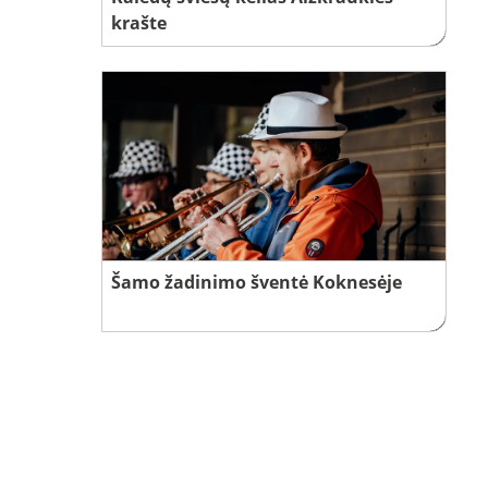
krašte
Šamo žadinimo šventė Koknesėje