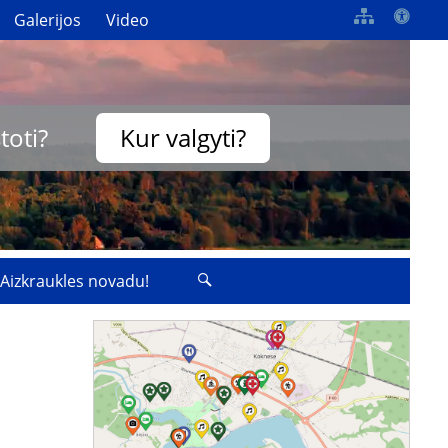
Galerijos
Video
toti?
Kur valgyti?
 Aizkraukles novadu!