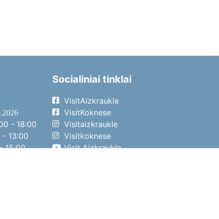
Socialiniai tinklai
VisitAizkraukle
VisitKoknese
9.2026
00 - 18:00
Visitaizkraukle
 - 13:00
Visitkoknese
- 15:00
Visit Aizkraukle
- 14:00
Visit Aizkraukle
4.2026
00 - 17:00
 - 13:00
- 14:00
o diena