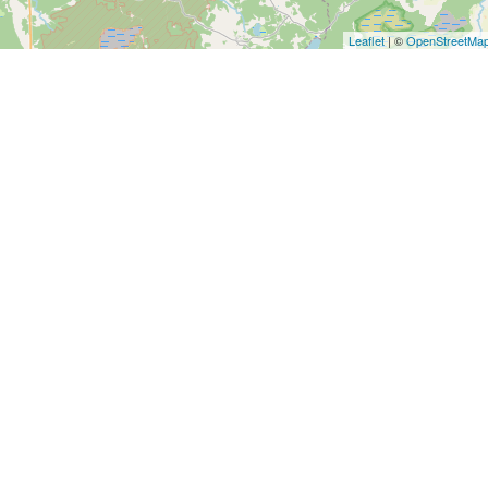
Leaflet
| ©
OpenStreetMa