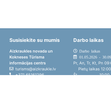
Susisiekite su mumis
Darbo laikas
Aizkraukles novada un
Darbo laikas
Kokneses Tūrisma
01.05.2026 - 30.0
informācijas centrs
Pr, An, Tr, Kt, Pn
09:
turisms@aizkraukle.lv
Pietų laikas
12:00
+371 65161296
Št
10:00 
+371 29275412
Sk
11:00 
1905.gada iela 7, Koknese,
01.10.2025 - 30.0
Aizkraukles novads, LV-5113
Pr, An, Tr, Kt, Pn
08:
Pietų laikas
12:00
Št
10:00 
Sk
Poilsi