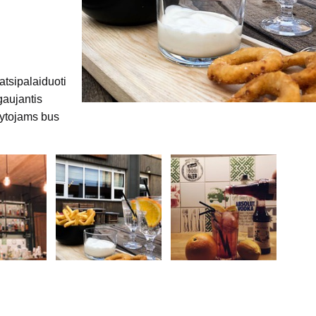
atsipalaiduoti
gaujantis
kytojams bus