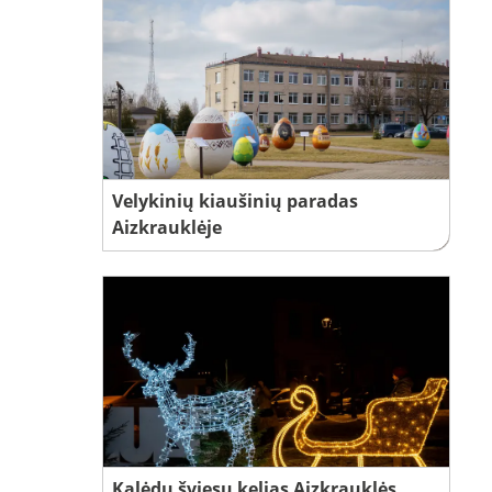
Velykinių kiaušinių paradas
Aizkrauklėje
Kalėdų šviesų kelias Aizkrauklės