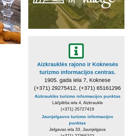
Aizkrauklės rajono ir Koknesės
turizmo informacijos centras.
1905. gada iela 7, Koknese
(+371) 29275412, (+371) 65161296
Aizkrauklės turizmo informacijos punktas
Lāčplēša iela 4, Aizkraukle
(+371) 25727419
Jaunjelgavos turizmo informacijos
punktas
Jelgavas iela 33, Jaunjelgava
(+371) 27366222