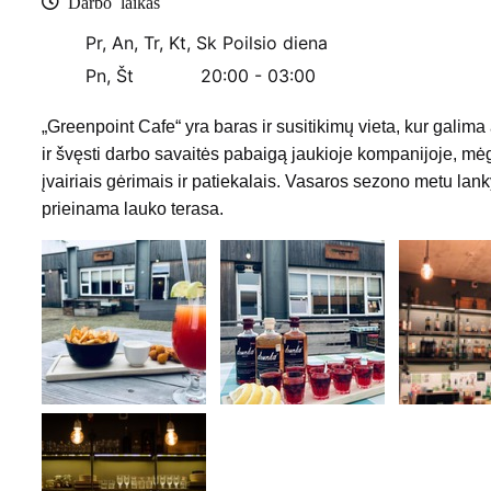
Darbo laikas
Pr, An, Tr, Kt, Sk
Poilsio diena
Pn, Št
20:00 - 03:00
„Greenpoint Cafe“ yra baras ir susitikimų vieta, kur galima 
ir švęsti darbo savaitės pabaigą jaukioje kompanijoje, mė
įvairiais gėrimais ir patiekalais. Vasaros sezono metu lan
prieinama lauko terasa.