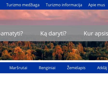
i
Turizmo medžiaga
Turizmo informacija
Apie mus
pamatyti?
Ką daryti?
Kur apsis
Maršrutai
Renginiai
Žemėlapis
Atklāj