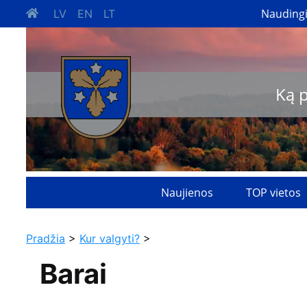
Nauding
LV
EN
LT
Ką 
Naujienos
TOP vietos
Pradžia
>
Kur valgyti?
>
Barai