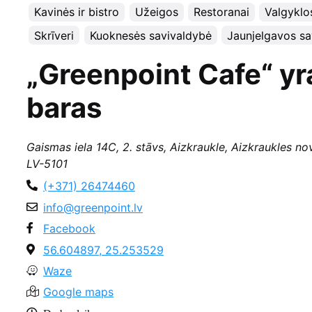
Kavinės ir bistro
Užeigos
Restoranai
Valgyklo
Skrīveri
Kuoknesės savivaldybė
Jaunjelgavos sa
​„Greenpoint Cafe“ yr
baras
Gaismas iela 14C, 2. stāvs, Aizkraukle, Aizkraukles nov
LV-5101
(+371) 26474460
info@greenpoint.lv
Facebook
56.604897, 25.253529
Waze
Google maps