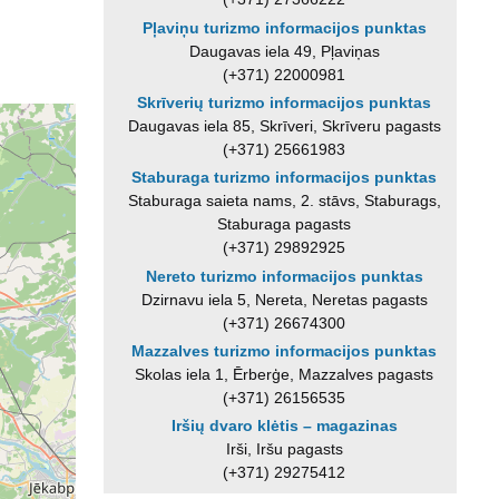
Pļaviņu turizmo informacijos punktas
Daugavas iela 49, Pļaviņas
(+371) 22000981
Skrīverių turizmo informacijos punktas
Daugavas iela 85, Skrīveri, Skrīveru pagasts
(+371) 25661983
Staburaga turizmo informacijos punktas
Staburaga saieta nams, 2. stāvs, Staburags,
Staburaga pagasts
(+371) 29892925
Nereto turizmo informacijos punktas
Dzirnavu iela 5, Nereta, Neretas pagasts
(+371) 26674300
Mazzalves turizmo informacijos punktas
Skolas iela 1, Ērberģe, Mazzalves pagasts
(+371) 26156535
Iršių dvaro klėtis – magazinas
Irši, Iršu pagasts
(+371) 29275412