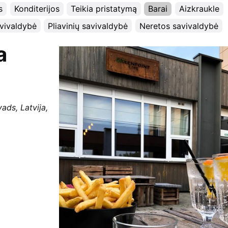
s
Konditerijos
Teikia pristatymą
Barai
Aizkraukle
vivaldybė
Pliavinių savivaldybė
Neretos savivaldybė
a
ads, Latvija,