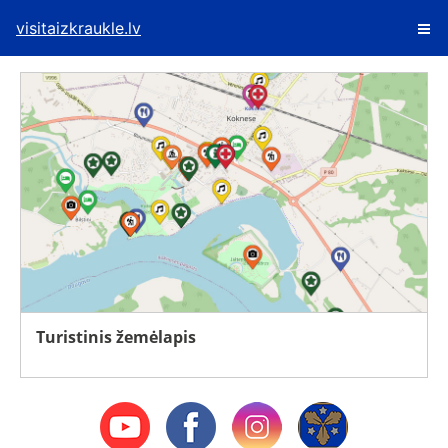
visitaizkraukle.lv
Turistinis žemėlapis