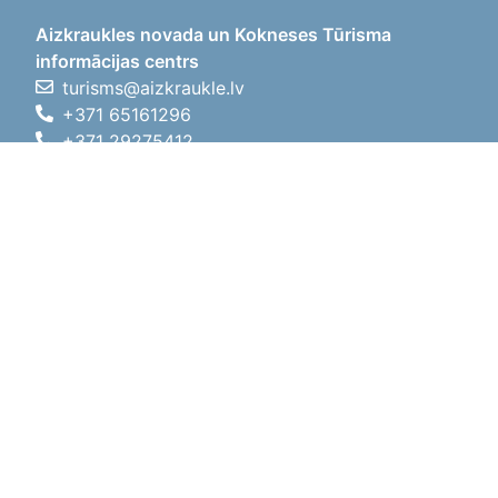
Aizkraukles novada un Kokneses Tūrisma
informācijas centrs
turisms@aizkraukle.lv
+371 65161296
+371 29275412
1905.gada iela 7, Koknese,
Aizkraukles novads, LV-5113
Darbo laikas
Darbo laikas
01.05.2026 - 30.09.2026
Pr, An, Tr, Kt, Pn
09:00 - 18:00
Pietų laikas
12:00
- 13:00
Št
10:00 - 15:00
Sk
11:00 - 14:00
01.10.2025 - 30.04.2026
Pr, An, Tr, Kt, Pn
08:00 - 17:00
Pietų laikas
12:00