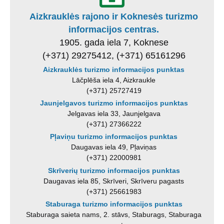
Aizkrauklės rajono ir Koknesės turizmo
informacijos centras.
1905. gada iela 7, Koknese
(+371) 29275412, (+371) 65161296
Aizkrauklės turizmo informacijos punktas
Lāčplēša iela 4, Aizkraukle
(+371) 25727419
Jaunjelgavos turizmo informacijos punktas
Jelgavas iela 33, Jaunjelgava
(+371) 27366222
Pļaviņu turizmo informacijos punktas
Daugavas iela 49, Pļaviņas
(+371) 22000981
Skrīverių turizmo informacijos punktas
Daugavas iela 85, Skrīveri, Skrīveru pagasts
(+371) 25661983
Staburaga turizmo informacijos punktas
Staburaga saieta nams, 2. stāvs, Staburags, Staburaga