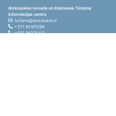
Aizkraukles novada un Kokneses Tūrisma
informācijas centrs
turisms@aizkraukle.lv
+371 65161296
+371 29275412
1905.gada iela 7, Koknese,
Aizkraukles novads, LV-5113
Darba laiki
Darba laiki
01.05.2026 - 30.09.2026
P, O, T, C, P
09:00 - 18:00
Pusdienu laiks
12:00 - 13:00
S
10:00 - 15:00
Sv
11:00 - 14:00
01.10.2025 - 30.04.2026
P, O, T, C, P
08:00 - 17:00
Pusdienu laiks
12:00