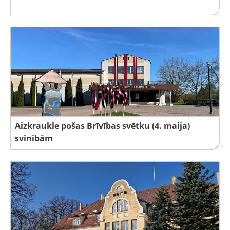
Aizkraukle pošas Brīvības svētku (4. maija)
svinībām