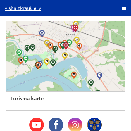
visitaizkraukle.lv
Tūrisma karte