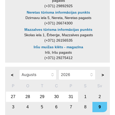
pagasts
(+371) 29892925
Neretas tūrisma informācijas punkts
Dzirnavu iela 5, Nereta, Neretas pagasts
(+371) 26674300
Mazzalves tūrisma informācijas punkts
Skolas iela 1, Ērberģe, Mazzalves pagasts
(+371) 26156535
Iršu muižas klēts - magazīna
Irši, Iršu pagasts
(+371) 29275412
<
>
P
O
T
C
P
S
Sv
27
28
29
30
31
1
2
3
4
5
6
7
8
9