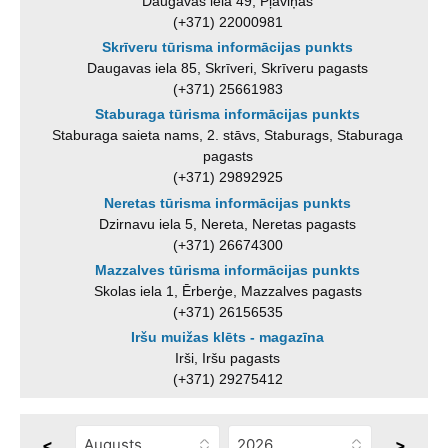
Daugavas iela 49, Pļaviņas
(+371) 22000981
Skrīveru tūrisma informācijas punkts
Daugavas iela 85, Skrīveri, Skrīveru pagasts
(+371) 25661983
Staburaga tūrisma informācijas punkts
Staburaga saieta nams, 2. stāvs, Staburags, Staburaga
pagasts
(+371) 29892925
Neretas tūrisma informācijas punkts
Dzirnavu iela 5, Nereta, Neretas pagasts
(+371) 26674300
Mazzalves tūrisma informācijas punkts
Skolas iela 1, Ērberģe, Mazzalves pagasts
(+371) 26156535
Iršu muižas klēts - magazīna
Irši, Iršu pagasts
(+371) 29275412
<
>