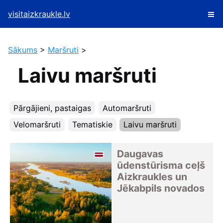
visitaizkraukle.lv
Sākums
>
Maršruti
>
Laivu maršruti
Pārgājieni, pastaigas
Automaršruti
Velomaršruti
Tematiskie
Laivu maršruti
Daugavas
ūdenstūrisma ceļš
Aizkraukles un
Jēkabpils novados