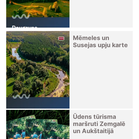
Mēmeles un
Susejas upju karte
Ūdens tūrisma
maršruti Zemgalē
un Aukštaitijā