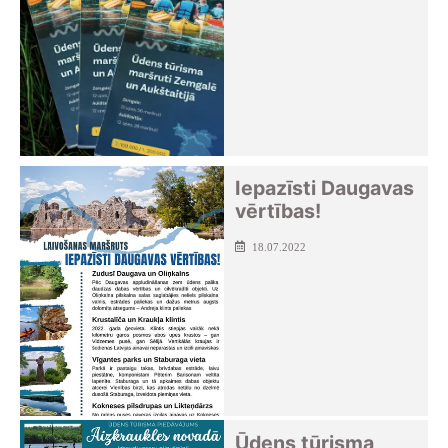
Iepazīsti Daugavas
vērtības!
18.07.2022
Ūdens tūrisma