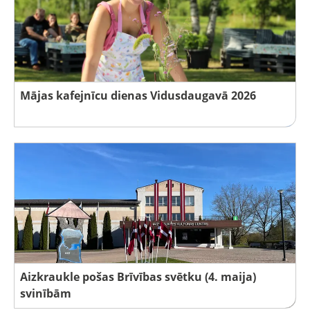
Mājas kafejnīcu dienas Vidusdaugavā 2026
Aizkraukle pošas Brīvības svētku (4. maija)
svinībām