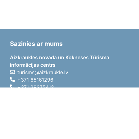
Sazinies ar mums
Aizkraukles novada un Kokneses Tūrisma
informācijas centrs
turisms@aizkraukle.lv
+371 65161296
+371 29275412
1905.gada iela 7, Koknese,
Aizkraukles novads, LV-5113
Darba laiki
Darba laiki
01.05.2026 - 30.09.2026