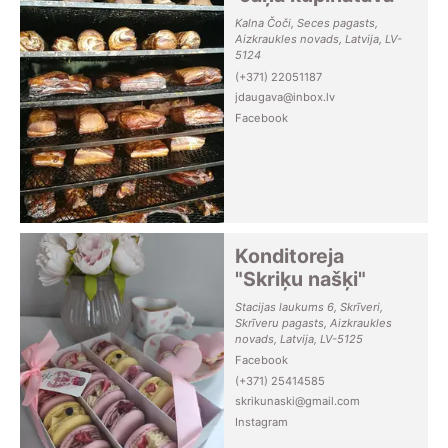
Kalna Čoči, Seces pagasts,
Aizkraukles novads, Latvija, LV-
5124
(+371) 22051187
jdaugava@inbox.lv
Facebook
Konditoreja
"Skriķu našķi"
Stacijas laukums 6, Skrīveri,
Skrīveru pagasts, Aizkraukles
novads, Latvija, LV-5125
Facebook
(+371) 25414585
skrikunaski@gmail.com
Instagram