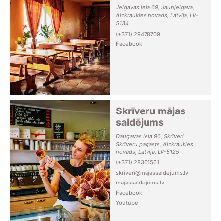
Jelgavas iela 69, Jaunjelgava,
Aizkraukles novads, Latvija, LV-
5134
(+371) 29478709
Facebook
Skrīveru mājas
saldējums
Daugavas iela 96, Skrīveri,
Skrīveru pagasts, Aizkraukles
novads, Latvija, LV-5125
(+371) 28361561
skriveri@majassaldejums.lv
majassaldejums.lv
Facebook
Youtube