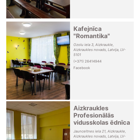
Kafejnīca
"Romantika"
Ozolu iela 3, Aizkraukle,
Aizkraukles novads, Latvija, LV-
5101
(+371) 26414944
Facebook
Aizkraukles
Profesionālās
vidusskolas ēdnīca
Jaunceltnes iela 21, Aizkraukle,
Aizkraukles novads, Latvija, LV-