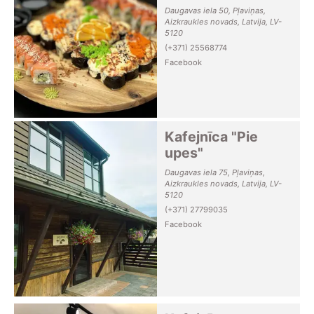
Daugavas iela 50, Pļaviņas,
Aizkraukles novads, Latvija, LV-
5120
(+371) 25568774
Facebook
Kafejnīca "Pie
upes"
Daugavas iela 75, Pļaviņas,
Aizkraukles novads, Latvija, LV-
5120
(+371) 27799035
Facebook