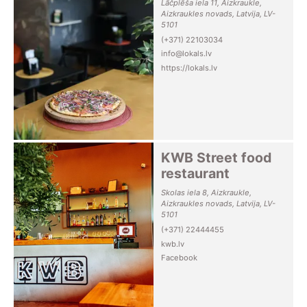
Lāčplēša iela 11, Aizkraukle,
Aizkraukles novads, Latvija, LV-
5101
(+371) 22103034
info@lokals.lv
https://lokals.lv
KWB Street food
restaurant
Skolas iela 8, Aizkraukle,
Aizkraukles novads, Latvija, LV-
5101
(+371) 22444455
kwb.lv
Facebook