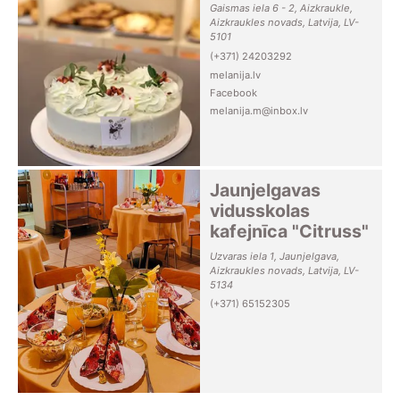
Gaismas iela 6 - 2, Aizkraukle,
Aizkraukles novads, Latvija, LV-
5101
(+371) 24203292
melanija.lv
Facebook
melanija.m@inbox.lv
Jaunjelgavas
vidusskolas
kafejnīca "Citruss"
Uzvaras iela 1, Jaunjelgava,
Aizkraukles novads, Latvija, LV-
5134
(+371) 65152305