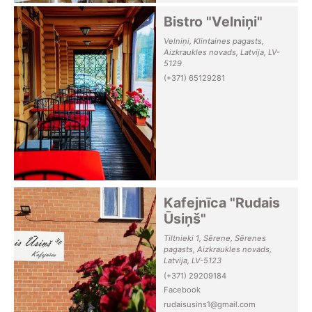
Bistro "Velniņi"
Velniņi, Klintaines pagasts,
Aizkraukles novads, Latvija, LV-
5129
(+371) 65129281
Kafejnīca "Rudais
Ūsiņš"
Tiltnieki 1, Sērene, Sērenes
pagasts, Aizkraukles novads,
Latvija, LV-5123
(+371) 29209184
Facebook
rudaisusins1@gmail.com