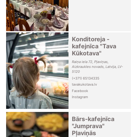
Konditoreja -
kafejnīca "Tava
Kūkotava"
Raiņa iela 72, Pļaviņas,
Aizkraukles novads, Latvija, LV-
5120
(+371) 65134335
tavakukotava.lv
Facebook
Instagram
Bārs-kafejnīca
"Jumprava"
Pļaviņās