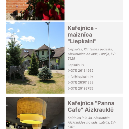
Kafejnīca -
maiznīca
"Liepkalni"
Liepsalas, Klintaines pagasts,
Aizkraukles novads, Latvija, LV-
5129
liepkalni.lv
(+371) 26134952
info@liepkalni.lv
(+371) 28301838
(+371) 29193755
Kafejnīca "Panna
Cafe" Aizkrauklē
Spīdolas iela 4a, Aizkraukle,
Aizkraukles novads, Latvija, LV-
5101