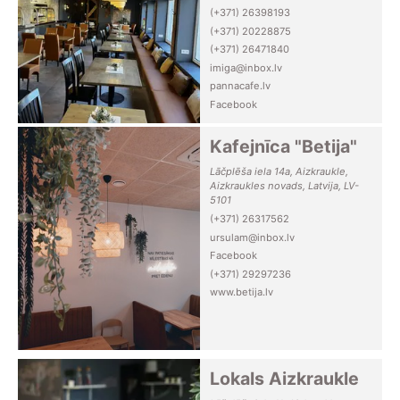
(+371) 26398193
(+371) 20228875
(+371) 26471840
imiga@inbox.lv
pannacafe.lv
Facebook
Kafejnīca "Betija"
Lāčplēša iela 14a, Aizkraukle,
Aizkraukles novads, Latvija, LV-
5101
(+371) 26317562
ursulam@inbox.lv
Facebook
(+371) 29297236
www.betija.lv
Lokals Aizkraukle