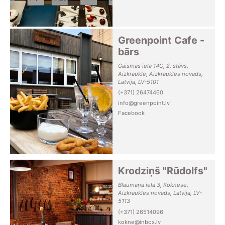
Greenpoint Cafe -
bārs
Gaismas iela 14C, 2. stāvs,
Aizkraukle, Aizkraukles novads,
Latvija, LV-5101
(+371) 26474460
info@greenpoint.lv
Facebook
Krodziņš "Rūdolfs"
Blaumaņa iela 3, Koknese,
Aizkraukles novads, Latvija, LV-
5113
(+371) 26514096
kokne@inbox.lv