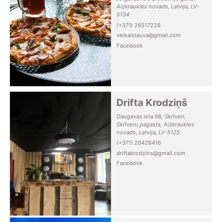
Aizkraukles novads, Latvija, LV-
5134
(+371) 26517226
veikalslauva@gmail.com
Facebook
Drifta Krodziņš
Daugavas iela 98, Skrīveri,
Skrīveru pagasts, Aizkraukles
novads, Latvija, LV-5125
(+371) 26426416
driftakrodzins@gmail.com
Facebook