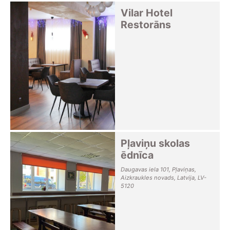
Vilar Hotel
Restorāns
Pļaviņu skolas
ēdnīca
Daugavas iela 101, Pļaviņas,
Aizkraukles novads, Latvija, LV-
5120