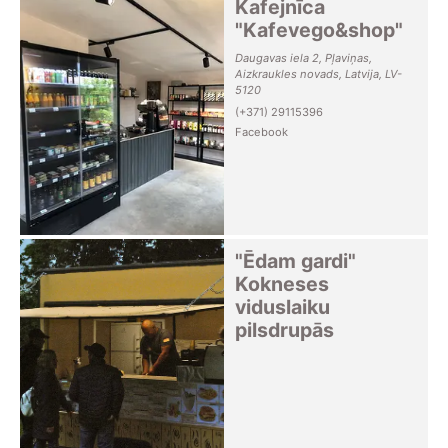
Kafejnīca
"Kafevego&shop"
Daugavas iela 2, Pļaviņas,
Aizkraukles novads, Latvija, LV-
5120
(+371) 29115396
Facebook
"Ēdam gardi"
Kokneses
viduslaiku
pilsdrupās