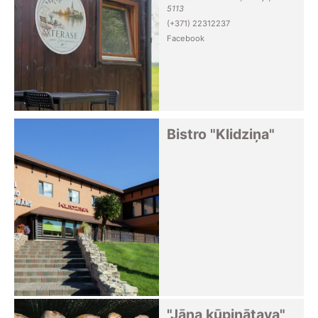
5113
(+371) 22312237
Facebook
Bistro "Klidziņa"
"Jāņa kūpinātava"