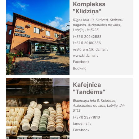
Komplekss
"Klidziņa"
Rīgas iela 10, Skrīveri, Skrīveru
pagasts, Aizkraukles novads,
Latvija, LV-5125
(+371) 20242588
(+371) 29180386
restorans@klidzina.lv
www.klidzina.lv
Facebook
Booking
Kafejnīca
"Tandēms"
Blaumaņa iela 8, Koknese,
Aizkraukles novads, Latvija, LV-
5113
(+371) 23271816
tandems.lv
Facebook