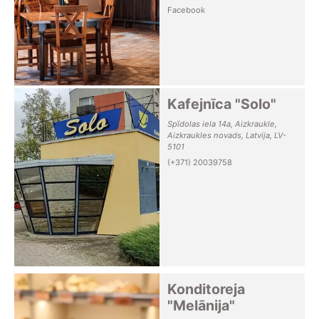
Facebook
Kafejnīca "Solo"
Spīdolas iela 14a, Aizkraukle,
Aizkraukles novads, Latvija, LV-
5101
(+371) 20039758
Konditoreja
"Melānija"