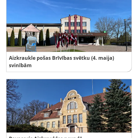
Aizkraukle pošas Brīvības svētku (4. maija)
svinībām