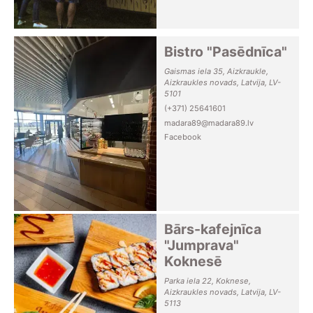
Bistro "Pasēdnīca"
Gaismas iela 35, Aizkraukle,
Aizkraukles novads, Latvija, LV-
5101
(+371) 25641601
madara89@madara89.lv
Facebook
Bārs-kafejnīca
"Jumprava"
Koknesē
Parka iela 22, Koknese,
Aizkraukles novads, Latvija, LV-
5113