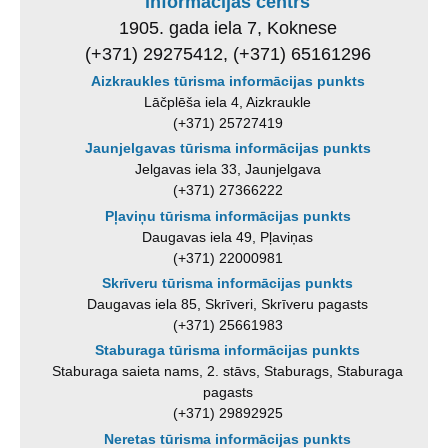
informācijas centrs
1905. gada iela 7, Koknese
(+371) 29275412, (+371) 65161296
Aizkraukles tūrisma informācijas punkts
Lāčplēša iela 4, Aizkraukle
(+371) 25727419
Jaunjelgavas tūrisma informācijas punkts
Jelgavas iela 33, Jaunjelgava
(+371) 27366222
Pļaviņu tūrisma informācijas punkts
Daugavas iela 49, Pļaviņas
(+371) 22000981
Skrīveru tūrisma informācijas punkts
Daugavas iela 85, Skrīveri, Skrīveru pagasts
(+371) 25661983
Staburaga tūrisma informācijas punkts
Staburaga saieta nams, 2. stāvs, Staburags, Staburaga
pagasts
(+371) 29892925
Neretas tūrisma informācijas punkts