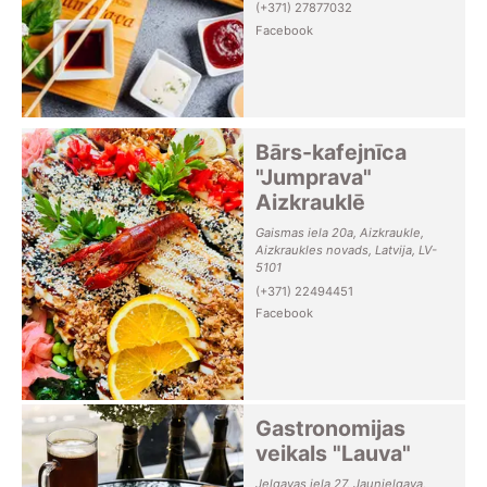
(+371) 27877032
Facebook
Bārs-kafejnīca
"Jumprava"
Aizkrauklē
Gaismas iela 20a, Aizkraukle,
Aizkraukles novads, Latvija, LV-
5101
(+371) 22494451
Facebook
Gastronomijas
veikals "Lauva"
Jelgavas iela 27, Jaunjelgava,