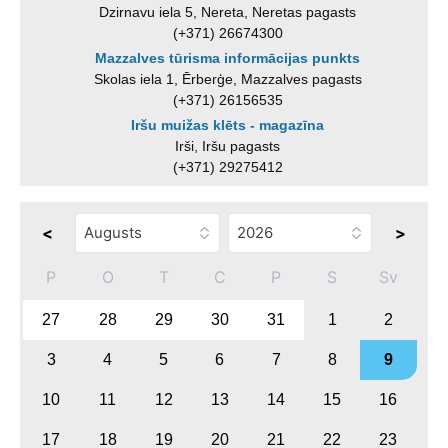
Dzirnavu iela 5, Nereta, Neretas pagasts
(+371) 26674300
Mazzalves tūrisma informācijas punkts
Skolas iela 1, Ērberģe, Mazzalves pagasts
(+371) 26156535
Iršu muižas klēts - magazīna
Irši, Iršu pagasts
(+371) 29275412
<
>
P
O
T
C
P
S
Sv
27
28
29
30
31
1
2
3
4
5
6
7
8
9
10
11
12
13
14
15
16
17
18
19
20
21
22
23