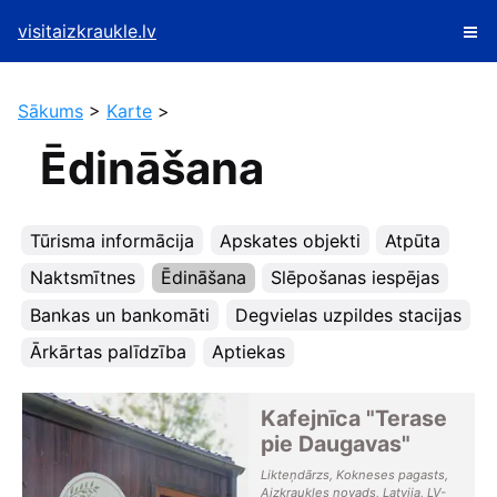
visitaizkraukle.lv
Sākums
>
Karte
>
Ēdināšana
Tūrisma informācija
Apskates objekti
Atpūta
Naktsmītnes
Ēdināšana
Slēpošanas iespējas
Bankas un bankomāti
Degvielas uzpildes stacijas
Ārkārtas palīdzība
Aptiekas
Kafejnīca "Terase
pie Daugavas"
Likteņdārzs, Kokneses pagasts,
Aizkraukles novads, Latvija, LV-