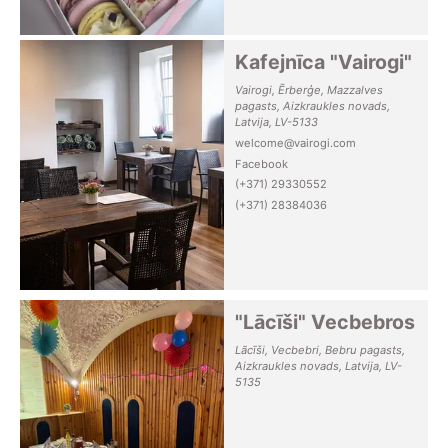
Kafejnīca "Vairogi"
Vairogi, Ērberģe, Mazzalves
pagasts, Aizkraukles novads,
Latvija, LV-5133
welcome@vairogi.com
Facebook
(+371) 29330552
(+371) 28384036
"Lācīši" Vecbebros
Lācīši, Vecbebri, Bebru pagasts,
Aizkraukles novads, Latvija, LV-
5135