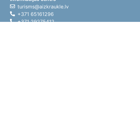
turisms@aizkraukle.lv
+371 65161296
+371 29275412
1905.gada iela 7, Koknese,
Aizkraukles novads, LV-5113
Darba laiki
Darba laiki
01.05.2026 - 30.09.2026
P, O, T, C, P
09:00 - 18:00
Pusdienu laiks
12:00 - 13:00
S
10:00 - 15:00
Sv
11:00 - 14:00
01.10.2025 - 30.04.2026
P, O, T, C, P
08:00 - 17:00
Pusdienu laiks
12:00
- 13:00
S
10:00 - 14:00
Sv
Brīvdiena