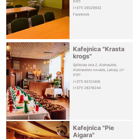
5101
(+371) 26529932
Facebook
Kafejnīca "Krasta
krogs"
Spīdolas iela 2, Aizkraukle,
Aizkraukles novads, Latvija, LV-
5101
(+371) 65121406
(+371) 28216244
Kafejnīca "Pie
Aigara"