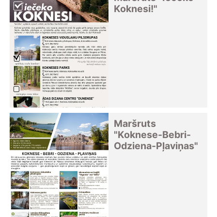
Koknesi!"
Maršruts
"Koknese-Bebri-
Odziena-Pļaviņas"