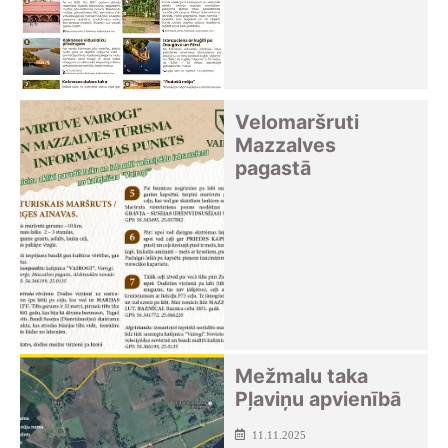
Velomaršruti
Mazzalves
pagastā
Mežmalu taka
Pļaviņu apvienībā
11.11.2025