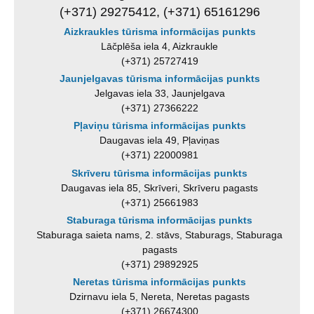
(+371) 29275412, (+371) 65161296
Aizkraukles tūrisma informācijas punkts
Lāčplēša iela 4, Aizkraukle
(+371) 25727419
Jaunjelgavas tūrisma informācijas punkts
Jelgavas iela 33, Jaunjelgava
(+371) 27366222
Pļaviņu tūrisma informācijas punkts
Daugavas iela 49, Pļaviņas
(+371) 22000981
Skrīveru tūrisma informācijas punkts
Daugavas iela 85, Skrīveri, Skrīveru pagasts
(+371) 25661983
Staburaga tūrisma informācijas punkts
Staburaga saieta nams, 2. stāvs, Staburags, Staburaga
pagasts
(+371) 29892925
Neretas tūrisma informācijas punkts
Dzirnavu iela 5, Nereta, Neretas pagasts
(+371) 26674300