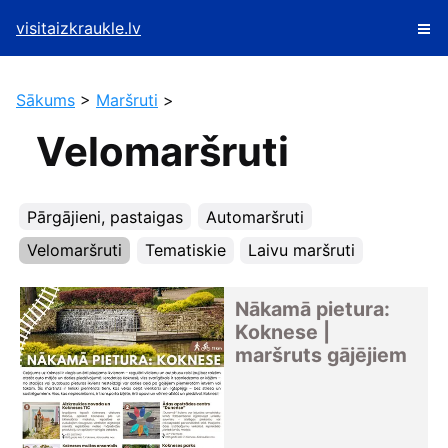
visitaizkraukle.lv
Sākums
>
Maršruti
>
Velomaršruti
Pārgājieni, pastaigas
Automaršruti
Velomaršruti
Tematiskie
Laivu maršruti
Nākamā pietura:
Koknese |
maršruts gājējiem