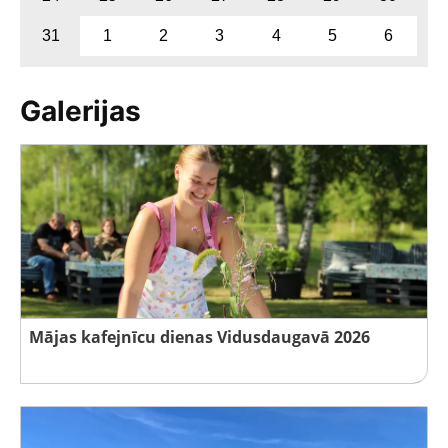
31
1
2
3
4
5
6
Galerijas
Mājas kafejnīcu dienas Vidusdaugavā 2026