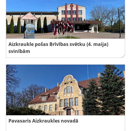
Aizkraukle pošas Brīvības svētku (4. maija)
svinībām
Pavasaris Aizkraukles novadā