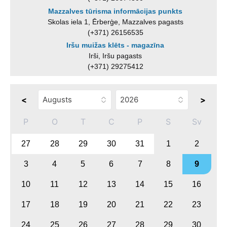
Mazzalves tūrisma informācijas punkts
Skolas iela 1, Ērberģe, Mazzalves pagasts
(+371) 26156535
Iršu muižas klēts - magazīna
Irši, Iršu pagasts
(+371) 29275412
<
>
P
O
T
C
P
S
Sv
27
28
29
30
31
1
2
3
4
5
6
7
8
9
10
11
12
13
14
15
16
17
18
19
20
21
22
23
24
25
26
27
28
29
30