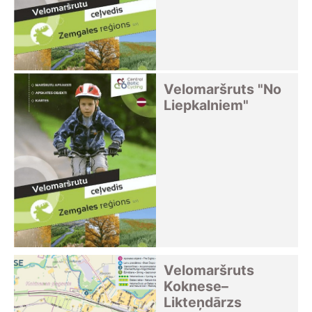
Velomaršruts "No
Liepkalniem"
Velomaršruts
Koknese–
Likteņdārzs