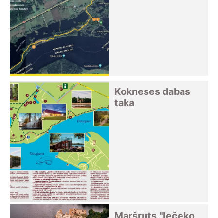
Kokneses dabas
taka
Maršruts "Iečeko