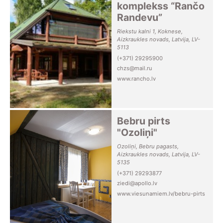
komplekss “Rančo
Randevu”
Riekstu kalni 1, Koknese,
Aizkraukles novads, Latvija, LV-
5113
(+371) 29295900
chzs@mail.ru
www.rancho.lv
Bebru pirts
"Ozoliņi"
Ozoliņi, Bebru pagasts,
Aizkraukles novads, Latvija, LV-
5135
(+371) 29293877
ziedi@apollo.lv
www.viesunamiem.lv/bebru-pirts