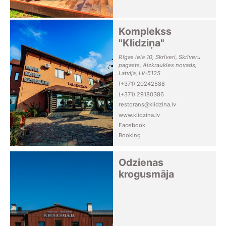
Komplekss
"Klidziņa"
Rīgas iela 10, Skrīveri, Skrīveru
pagasts, Aizkraukles novads,
Latvija, LV-5125
(+371) 20242588
(+371) 29180386
restorans@klidzina.lv
www.klidzina.lv
Facebook
Booking
Odzienas
krogusmāja