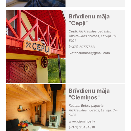
Brīvdienu māja
“Cepļi”
Cepļi, Aizkraukles pagasts,
Aizkraukles novads, Latvija, LV-
5101
(+371) 29777863
ivetabaumane@gmail.com
Brīvdienu māja
"Ciemiņos"
Kalniņi, Bebru pagasts,
Aizkraukles novads, Latvija, LV-
5135
www.cieminos.lv
(+371) 25434818