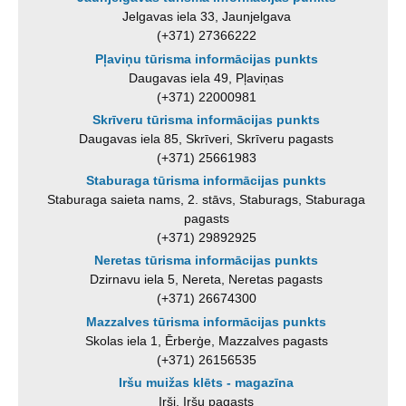
Jelgavas iela 33, Jaunjelgava
(+371) 27366222
Pļaviņu tūrisma informācijas punkts
Daugavas iela 49, Pļaviņas
(+371) 22000981
Skrīveru tūrisma informācijas punkts
Daugavas iela 85, Skrīveri, Skrīveru pagasts
(+371) 25661983
Staburaga tūrisma informācijas punkts
Staburaga saieta nams, 2. stāvs, Staburags, Staburaga
pagasts
(+371) 29892925
Neretas tūrisma informācijas punkts
Dzirnavu iela 5, Nereta, Neretas pagasts
(+371) 26674300
Mazzalves tūrisma informācijas punkts
Skolas iela 1, Ērberģe, Mazzalves pagasts
(+371) 26156535
Iršu muižas klēts - magazīna
Irši, Iršu pagasts