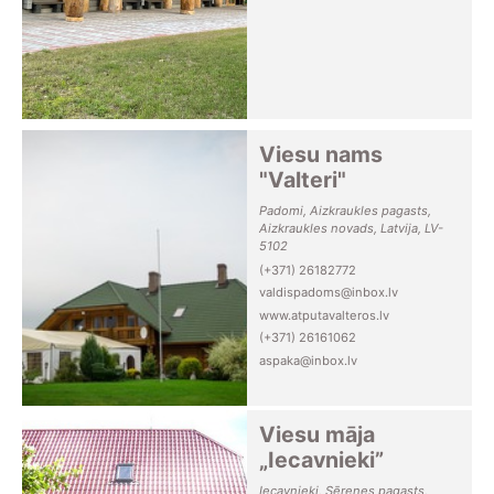
Viesu nams
"Valteri"
Padomi, Aizkraukles pagasts,
Aizkraukles novads, Latvija, LV-
5102
(+371) 26182772
valdispadoms@inbox.lv
www.atputavalteros.lv
(+371) 26161062
aspaka@inbox.lv
Viesu māja
„Iecavnieki”
Iecavnieki, Sērenes pagasts,