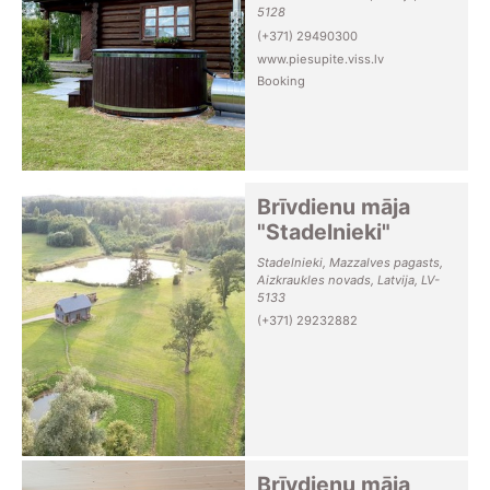
5128
(+371) 29490300
www.piesupite.viss.lv
Booking
Brīvdienu māja
"Stadelnieki"
Stadelnieki, Mazzalves pagasts,
Aizkraukles novads, Latvija, LV-
5133
(+371) 29232882
Brīvdienu māja