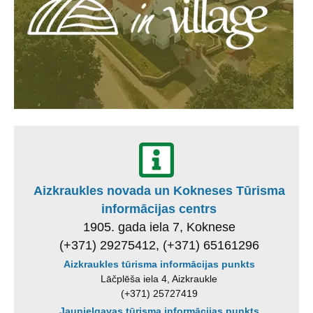
Aizkraukles novada un Kokneses Tūrisma
informācijas centrs
1905. gada iela 7, Koknese
(+371) 29275412, (+371) 65161296
Aizkraukles tūrisma informācijas punkts
Lāčplēša iela 4, Aizkraukle
(+371) 25727419
Jaunjelgavas tūrisma informācijas punkts