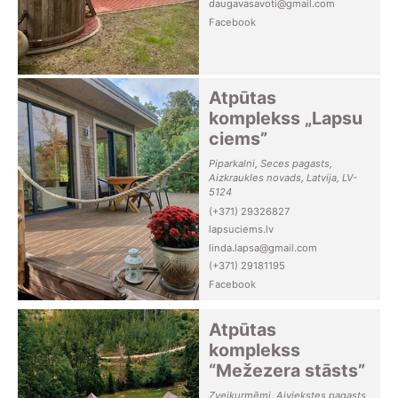
daugavasavoti@gmail.com
Facebook
Atpūtas
komplekss „Lapsu
ciems”
Piparkalni, Seces pagasts,
Aizkraukles novads, Latvija, LV-
5124
(+371) 29326827
lapsuciems.lv
linda.lapsa@gmail.com
(+371) 29181195
Facebook
Atpūtas
komplekss
“Mežezera stāsts”
Zvejkurmēmi, Aiviekstes pagasts,