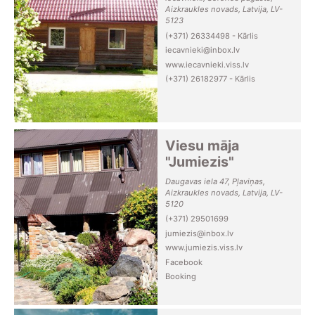
Aizkraukles novads, Latvija, LV-
5123
(+371) 26334498 - Kārlis
iecavnieki@inbox.lv
www.iecavnieki.viss.lv
(+371) 26182977 - Kārlis
Viesu māja
"Jumiezis"
Daugavas iela 47, Pļaviņas,
Aizkraukles novads, Latvija, LV-
5120
(+371) 29501699
jumiezis@inbox.lv
www.jumiezis.viss.lv
Facebook
Booking