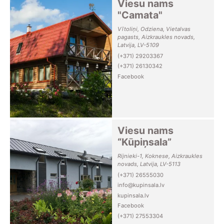
Viesu nams
"Camata"
Vītoliņi, Odziena, Vietalvas
pagasts, Aizkraukles novads,
Latvija, LV-5109
(+371) 29203367
(+371) 26130342
Facebook
Viesu nams
“Kūpiņsala”
Rijnieki-1, Koknese, Aizkraukles
novads, Latvija, LV-5113
(+371) 26555030
info@kupinsala.lv
kupinsala.lv
Facebook
(+371) 27553304