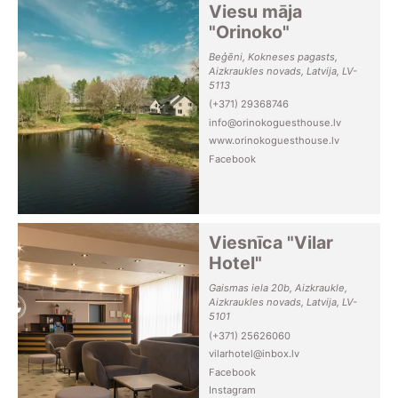
Viesu māja
"Orinoko"
Beģēni, Kokneses pagasts,
Aizkraukles novads, Latvija, LV-
5113
(+371) 29368746
info@orinokoguesthouse.lv
www.orinokoguesthouse.lv
Facebook
Viesnīca "Vilar
Hotel"
Gaismas iela 20b, Aizkraukle,
Aizkraukles novads, Latvija, LV-
5101
(+371) 25626060
vilarhotel@inbox.lv
Facebook
Instagram