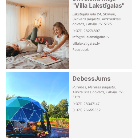
"Villa Lakstīgalas"
Lakstīgalu iela 24, Skrīveri,
Skrīveru pagasts, Aizkraukles
novads, Latvija, LV-5125
(+371) 28274897
info@villalakstigalas.lv
villalakstigalas.lv
Facebook
DebessJums
Purenes, Neretas pagasts,
Aizkraukles novads, Latvija, LV-
5118
(+371) 28347147
(+371) 26655352