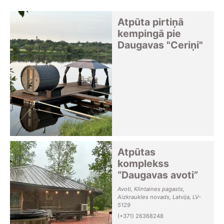
Atpūta pirtiņā
kempingā pie
Daugavas "Ceriņi"
Atpūtas
komplekss
“Daugavas avoti”
Avoti, Klintaines pagasts,
Aizkraukles novads, Latvija, LV-
5129
(+371) 26368248