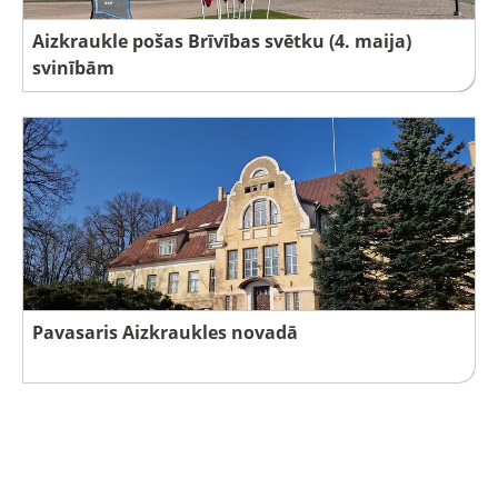
Aizkraukle pošas Brīvības svētku (4. maija)
svinībām
Pavasaris Aizkraukles novadā