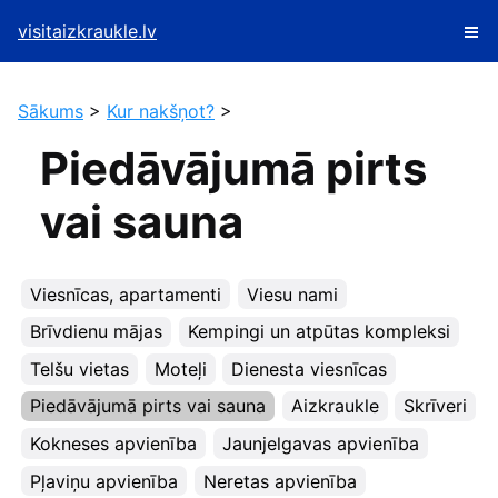
visitaizkraukle.lv
Sākums
>
Kur nakšņot?
>
Piedāvājumā pirts
vai sauna
Viesnīcas, apartamenti
Viesu nami
Brīvdienu mājas
Kempingi un atpūtas kompleksi
Telšu vietas
Moteļi
Dienesta viesnīcas
Piedāvājumā pirts vai sauna
Aizkraukle
Skrīveri
Kokneses apvienība
Jaunjelgavas apvienība
Pļaviņu apvienība
Neretas apvienība