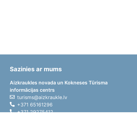
Sazinies ar mums
Aizkraukles novada un Kokneses Tūrisma
informācijas centrs
turisms@aizkraukle.lv
+371 65161296
+371 29275412
1905.gada iela 7, Koknese,
Aizkraukles novads, LV-5113