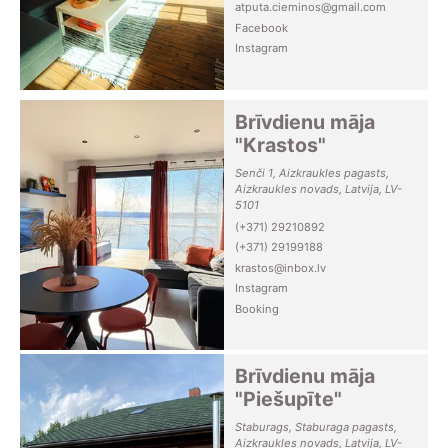
atputa.cieminos@gmail.com
Facebook
Instagram
Brīvdienu māja
"Krastos"
Senči 1, Aizkraukles pagasts,
Aizkraukles novads, Latvija, LV-
5101
(+371) 29210892
(+371) 29199188
krastos@inbox.lv
Instagram
Booking
Brīvdienu māja
"Piešupīte"
Staburags, Staburaga pagasts,
Aizkraukles novads, Latvija, LV-