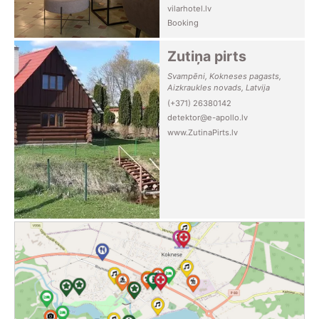
vilarhotel.lv
Booking
Zutiņa pirts
Svampēni, Kokneses pagasts,
Aizkraukles novads, Latvija
(+371) 26380142
detektor@e-apollo.lv
www.ZutinaPirts.lv