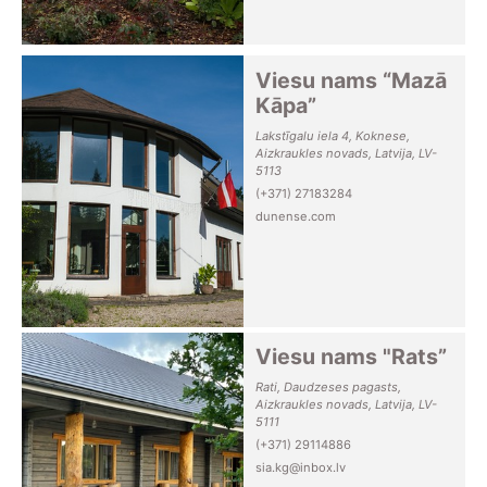
Viesu nams “Mazā
Kāpa”
Lakstīgalu iela 4, Koknese,
Aizkraukles novads, Latvija, LV-
5113
(+371) 27183284
dunense.com
Viesu nams "Rats”
Rati, Daudzeses pagasts,
Aizkraukles novads, Latvija, LV-
5111
(+371) 29114886
sia.kg@inbox.lv