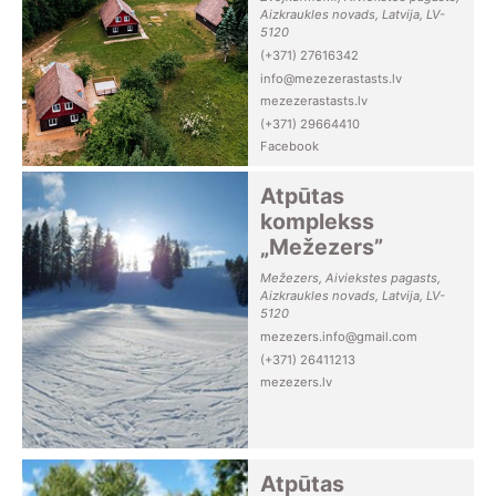
Aizkraukles novads, Latvija, LV-
5120
(+371) 27616342
info@mezezerastasts.lv
mezezerastasts.lv
(+371) 29664410
Facebook
Atpūtas
komplekss
„Mežezers”
Mežezers, Aiviekstes pagasts,
Aizkraukles novads, Latvija, LV-
5120
mezezers.info@gmail.com
(+371) 26411213
mezezers.lv
Atpūtas