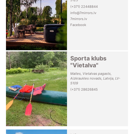
5125
(+371) 22448844
info@7mirrors.lv
7mirrors.lv
Facebook
Sporta klubs
"Vietalva"
Mailes, Vietalvas pagasts,
Aizkraukles novads, Latvija, LV-
5109
(+371) 28626845