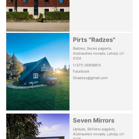
Pirts "Radzes"
Radzes, Seces pagasts,
Aizkraukles novads, Latvija, LV-
5124
(+371) 26908813
Facebook
Glradzes@gmail.com
Seven Mirrors
Uplejas, Skrīveru pagasts,
Aizkraukles novads, Latvija, LV-