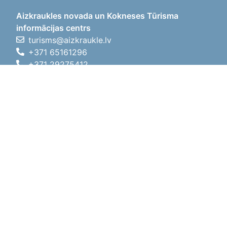
Aizkraukles novada un Kokneses Tūrisma
informācijas centrs
turisms@aizkraukle.lv
+371 65161296
+371 29275412
1905.gada iela 7, Koknese,
Aizkraukles novads, LV-5113
Darba laiki
Darba laiki
01.05.2026 - 30.09.2026
P, O, T, C, P
09:00 - 18:00
Pusdienu laiks
12:00 - 13:00
S
10:00 - 15:00
Sv
11:00 - 14:00
01.10.2025 - 30.04.2026
P, O, T, C, P
08:00 - 17:00
Pusdienu laiks
12:00