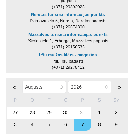
pagasts
(+371) 29892925
Neretas tūrisma informācijas punkts
Dzirnavu iela 5, Nereta, Neretas pagasts
(+371) 26674300
Mazzalves tūrisma informācijas punkts
Skolas iela 1, Ērberģe, Mazzalves pagasts
(+371) 26156535
Iršu muižas klēts - magazīna
Irši, Iršu pagasts
(+371) 29275412
<
>
P
O
T
C
P
S
Sv
27
28
29
30
31
1
2
3
4
5
6
7
8
9