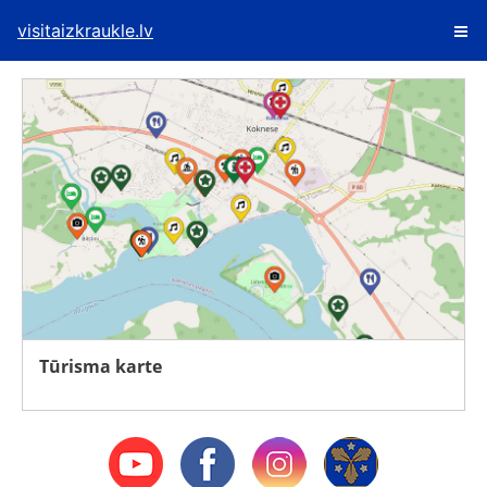
visitaizkraukle.lv
Tūrisma karte