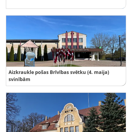
Aizkraukle pošas Brīvības svētku (4. maija)
svinībām