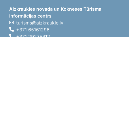
Aizkraukles novada un Kokneses Tūrisma
informācijas centrs
turisms@aizkraukle.lv
+371 65161296
+371 29275412
1905.gada iela 7, Koknese,
Aizkraukles novads, LV-5113
Darba laiki
Darba laiki
01.05.2026 - 30.09.2026
P, O, T, C, P
09:00 - 18:00
Pusdienu laiks
12:00 - 13:00
S
10:00 - 15:00
Sv
11:00 - 14:00
01.10.2025 - 30.04.2026
P, O, T, C, P
08:00 - 17:00
Pusdienu laiks
12:00