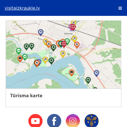
visitaizkraukle.lv
Tūrisma karte