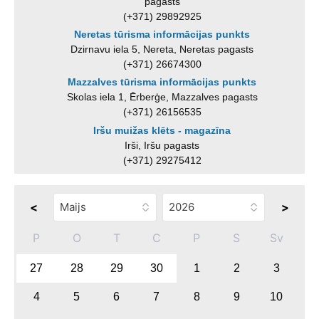
pagasts
(+371) 29892925
Neretas tūrisma informācijas punkts
Dzirnavu iela 5, Nereta, Neretas pagasts
(+371) 26674300
Mazzalves tūrisma informācijas punkts
Skolas iela 1, Ērberģe, Mazzalves pagasts
(+371) 26156535
Iršu muižas klēts - magazīna
Irši, Iršu pagasts
(+371) 29275412
<
>
P
O
T
C
P
S
Sv
27
28
29
30
1
2
3
4
5
6
7
8
9
10