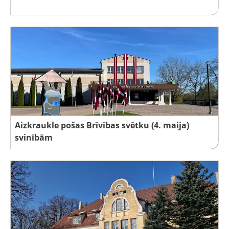
Aizkraukle pošas Brīvības svētku (4. maija)
svinībām