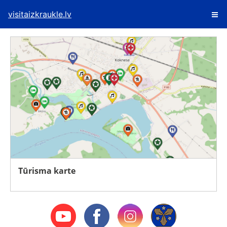
visitaizkraukle.lv
Tūrisma karte