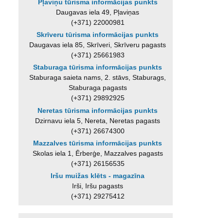
Pļaviņu tūrisma informācijas punkts
Daugavas iela 49, Pļaviņas
(+371) 22000981
Skrīveru tūrisma informācijas punkts
Daugavas iela 85, Skrīveri, Skrīveru pagasts
(+371) 25661983
Staburaga tūrisma informācijas punkts
Staburaga saieta nams, 2. stāvs, Staburags,
Staburaga pagasts
(+371) 29892925
Neretas tūrisma informācijas punkts
Dzirnavu iela 5, Nereta, Neretas pagasts
(+371) 26674300
Mazzalves tūrisma informācijas punkts
Skolas iela 1, Ērberģe, Mazzalves pagasts
(+371) 26156535
Iršu muižas klēts - magazīna
Irši, Iršu pagasts
(+371) 29275412