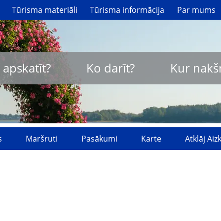
Tūrisma materiāli
Tūrisma informācija
Par mums
 apskatīt?
Ko darīt?
Kur nakš
s
Maršruti
Pasākumi
Karte
Atklāj Ai