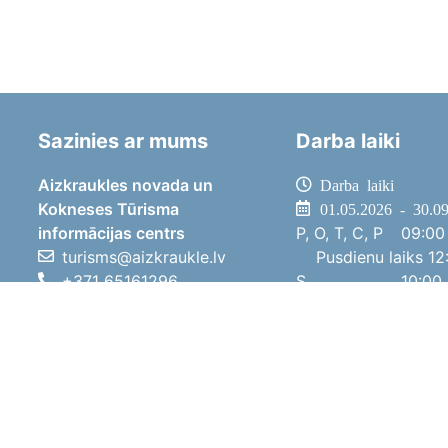
Sazinies ar mums
Darba laiki
Aizkraukles novada un
Darba laiki
Kokneses Tūrisma
01.05.2026 - 30.0
informācijas centrs
P, O, T, C, P
09:00 
turisms@aizkraukle.lv
Pusdienu laiks
12:
+371 65161296
S
10:00 
+371 29275412
Sv
11:00 
1905.gada iela 7, Koknese,
01.10.2025 - 30.0
Aizkraukles novads, LV-5113
P, O, T, C, P
08:00 
Pusdienu laiks
12:
S
10:00 
Sv
Brīvdi