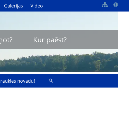
Galerijas
Video
ņot?
Kur paēst?
zkraukles novadu!