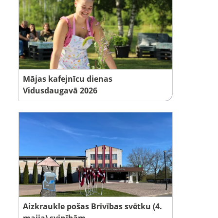
Mājas kafejnīcu dienas
Vidusdaugavā 2026
Aizkraukle pošas Brīvības svētku (4.
maija) svinībām