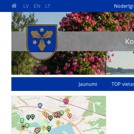
Noderīgi
LV
EN
LT
Ko
Jaunumi
TOP vieta