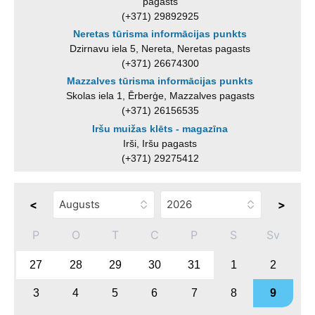
pagasts
(+371) 29892925
Neretas tūrisma informācijas punkts
Dzirnavu iela 5, Nereta, Neretas pagasts
(+371) 26674300
Mazzalves tūrisma informācijas punkts
Skolas iela 1, Ērberģe, Mazzalves pagasts
(+371) 26156535
Iršu muižas klēts - magazīna
Irši, Iršu pagasts
(+371) 29275412
<
>
P
O
T
C
P
S
Sv
27
28
29
30
31
1
2
3
4
5
6
7
8
9