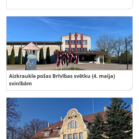
Aizkraukle pošas Brīvības svētku (4. maija)
svinībām