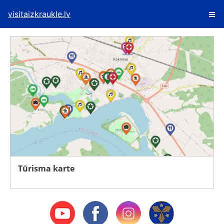
visitaizkraukle.lv
Tūrisma karte