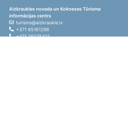
Aizkraukles novada un Kokneses Tūrisma
informācijas centrs
turisms@aizkraukle.lv
+371 65161296
+371 29275412
1905.gada iela 7, Koknese,
Aizkraukles novads, LV-5113
Darba laiki
Darba laiki
01.05.2026 - 30.09.2026
P, O, T, C, P
09:00 - 18:00
Pusdienu laiks
12:00 - 13:00
S
10:00 - 15:00
Sv
11:00 - 14:00
01.10.2025 - 30.04.2026
P, O, T, C, P
08:00 - 17:00
Pusdienu laiks
12:00