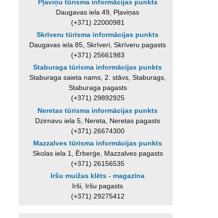
Pļaviņu tūrisma informācijas punkts
Daugavas iela 49, Pļaviņas
(+371) 22000981
Skrīveru tūrisma informācijas punkts
Daugavas iela 85, Skrīveri, Skrīveru pagasts
(+371) 25661983
Staburaga tūrisma informācijas punkts
Staburaga saieta nams, 2. stāvs, Staburags,
Staburaga pagasts
(+371) 29892925
Neretas tūrisma informācijas punkts
Dzirnavu iela 5, Nereta, Neretas pagasts
(+371) 26674300
Mazzalves tūrisma informācijas punkts
Skolas iela 1, Ērberģe, Mazzalves pagasts
(+371) 26156535
Iršu muižas klēts - magazīna
Irši, Iršu pagasts
(+371) 29275412