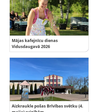
Mājas kafejnīcu dienas
Vidusdaugavā 2026
Aizkraukle pošas Brīvības svētku (4.
maija) svinībām