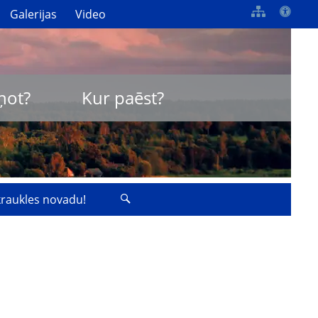
Galerijas
Video
ņot?
Kur paēst?
zkraukles novadu!