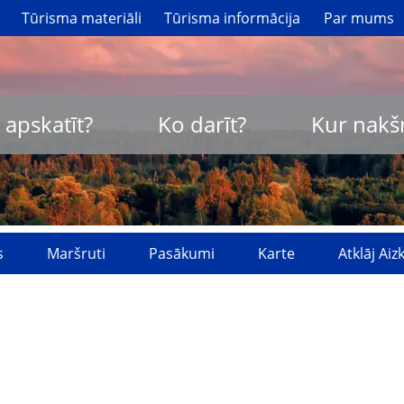
Tūrisma materiāli
Tūrisma informācija
Par mums
 apskatīt?
Ko darīt?
Kur nakš
s
Maršruti
Pasākumi
Karte
Atklāj Ai