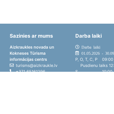
Sazinies ar mums
Darba laiki
Aizkraukles novada un
Darba laiki
Kokneses Tūrisma
01.05.2026 - 30.0
informācijas centrs
P, O, T, C, P
09:00 
turisms@aizkraukle.lv
Pusdienu laiks
12:
+371 65161296
S
10:00 
+371 29275412
Sv
11:00 
1905.gada iela 7, Koknese,
01.10.2025 - 30.0
Aizkraukles novads, LV-5113
P, O, T, C, P
08:00 
Pusdienu laiks
12:
S
10:00 
Sv
Brīvdi