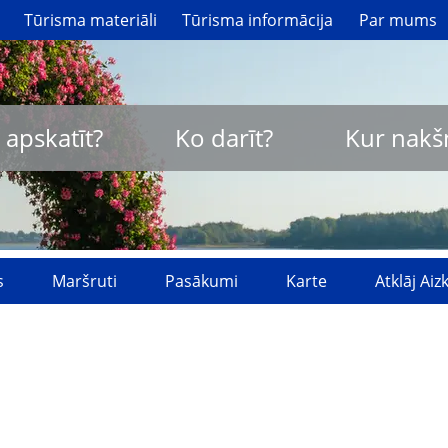
Tūrisma materiāli
Tūrisma informācija
Par mums
 apskatīt?
Ko darīt?
Kur nakš
s
Maršruti
Pasākumi
Karte
Atklāj Ai