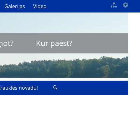
Galerijas
Video
ņot?
Kur paēst?
zkraukles novadu!