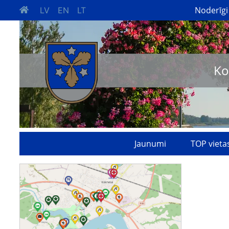
Noderīgi
LV
EN
LT
Ko
Jaunumi
TOP vieta