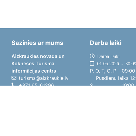
Sazinies ar mums
Darba laiki
Aizkraukles novada un
Darba laiki
Kokneses Tūrisma
01.05.2026 - 30.0
informācijas centrs
P, O, T, C, P
09:00 
turisms@aizkraukle.lv
Pusdienu laiks
12:
+371 65161296
S
10:00 
+371 29275412
Sv
11:00 
1905.gada iela 7, Koknese,
01.10.2025 - 30.0
Aizkraukles novads, LV-5113
P, O, T, C, P
08:00 
Pusdienu laiks
12:
S
10:00 
Sv
Brīvdi