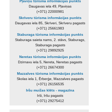
Pļaviņu tūrisma informācijas punkts
Daugavas iela 49, Pļaviņas
(+371) 22000981
Skrīveru tūrisma informācijas punkts
Daugavas iela 85, Skrīveri, Skrīveru pagasts
(+371) 25661983
Staburaga tūrisma informācijas punkts
Staburaga saieta nams, 2. stāvs, Staburags,
Staburaga pagasts
(+371) 29892925
Neretas tūrisma informācijas punkts
Dzirnavu iela 5, Nereta, Neretas pagasts
(+371) 26674300
Mazzalves tūrisma informācijas punkts
Skolas iela 1, Ērberģe, Mazzalves pagasts
(+371) 26156535
Iršu muižas klēts - magazīna
Irši, Iršu pagasts
(+371) 29275412