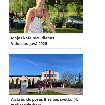
Mājas kafejnīcu dienas
Vidusdaugavā 2026
Aizkraukle pošas Brīvības svētku (4.
maija) svinībām