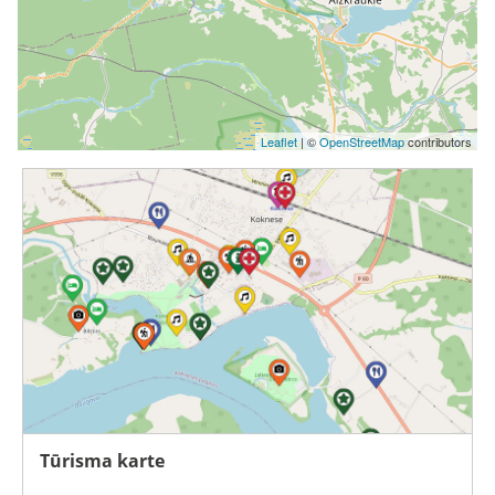
Leaflet
| ©
OpenStreetMap
contributors
Tūrisma karte