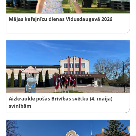
Mājas kafejnīcu dienas Vidusdaugavā 2026
Aizkraukle pošas Brīvības svētku (4. maija)
svinībām