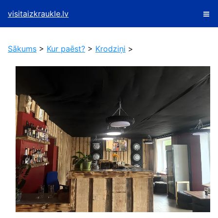
visitaizkraukle.lv
Sākums
>
Kur paēst?
>
Krodziņi
>