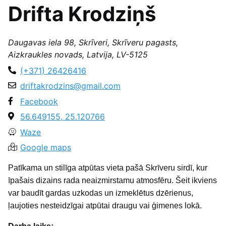
Drifta Krodziņš
Daugavas iela 98, Skrīveri, Skrīveru pagasts,
Aizkraukles novads, Latvija, LV-5125
(+371) 26426416
driftakrodzins@gmail.com
Facebook
56.649155, 25.120766
Waze
Google maps
Patīkama un stilīga atpūtas vieta pašā Skrīveru sirdī, kur
īpašais dizains rada neaizmirstamu atmosfēru. Šeit ikviens
var baudīt gardas uzkodas un izmeklētus dzērienus,
ļaujoties nesteidzīgai atpūtai draugu vai ģimenes lokā.