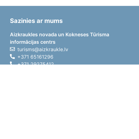
Sazinies ar mums
Aizkraukles novada un Kokneses Tūrisma
informācijas centrs
turisms@aizkraukle.lv
+371 65161296
+371 29275412
1905.gada iela 7, Koknese,
Aizkraukles novads, LV-5113
Darba laiki
Darba laiki
01.05.2026 - 30.09.2026
P, O, T, C, P
09:00 - 18:00
Pusdienu laiks
12:00 - 13:00
S
10:00 - 15:00