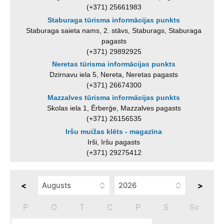
(+371) 25661983
Staburaga tūrisma informācijas punkts
Staburaga saieta nams, 2. stāvs, Staburags, Staburaga
pagasts
(+371) 29892925
Neretas tūrisma informācijas punkts
Dzirnavu iela 5, Nereta, Neretas pagasts
(+371) 26674300
Mazzalves tūrisma informācijas punkts
Skolas iela 1, Ērberģe, Mazzalves pagasts
(+371) 26156535
Iršu muižas klēts - magazīna
Irši, Iršu pagasts
(+371) 29275412
<
>
P
O
T
C
P
S
Sv