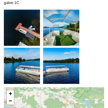
gatve 1C.
+
−