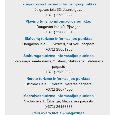
Jaunjelgavos turizmo informacijos punktas
Jelgavas iela 33, Jaunjelgava
(+371) 27366222
Pļaviņu turizmo informacijos punktas
Daugavas iela 49, Pļaviņas
(+371) 22000981
Skrīverių turizmo informacijos punktas
Daugavas iela 85, Skrīveri, Skrīveru pagasts
(+371) 25661983
Staburaga turizmo informacijos punktas
Staburaga saieta nams, 2. stāvs, Staburags, Staburaga
pagasts
(+371) 29892925
Nereto turizmo informacijos punktas
Dzirnavu iela 5, Nereta, Neretas pagasts
(+371) 26674300
Mazzalves turizmo informacijos punktas
Skolas iela 1, Ērberģe, Mazzalves pagasts
(+371) 26156535
Iršių dvaro klėtis – magazinas