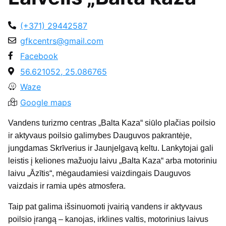
(+371) 29442587
gfkcentrs@gmail.com
Facebook
56.621052, 25.086765
Waze
Google maps
Vandens turizmo centras „Balta Kaza“ siūlo plačias poilsio
ir aktyvaus poilsio galimybes Dauguvos pakrantėje,
jungdamas Skrīverius ir Jaunjelgavą keltu. Lankytojai gali
leistis į keliones mažuoju laivu „Balta Kaza“ arba motoriniu
laivu „Āzītis“, mėgaudamiesi vaizdingais Dauguvos
vaizdais ir ramia upės atmosfera.
Taip pat galima išsinuomoti įvairią vandens ir aktyvaus
poilsio įrangą – kanojas, irklines valtis, motorinius laivus