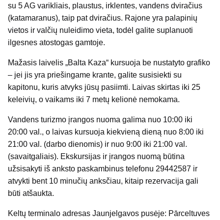
su 5 AG varikliais, plaustus, irklentes, vandens dviračius
(katamaranus), taip pat dviračius. Rajone yra palapinių
vietos ir valčių nuleidimo vieta, todėl galite suplanuoti
ilgesnes atostogas gamtoje.
Mažasis laivelis „Balta Kaza“ kursuoja be nustatyto grafiko
– jei jis yra priešingame krante, galite susisiekti su
kapitonu, kuris atvyks jūsų pasiimti. Laivas skirtas iki 25
keleivių, o vaikams iki 7 metų kelionė nemokama.
Vandens turizmo įrangos nuoma galima nuo 10:00 iki
20:00 val., o laivas kursuoja kiekvieną dieną nuo 8:00 iki
21:00 val. (darbo dienomis) ir nuo 9:00 iki 21:00 val.
(savaitgaliais). Ekskursijas ir įrangos nuomą būtina
užsisakyti iš anksto paskambinus telefonu 29442587 ir
atvykti bent 10 minučių anksčiau, kitaip rezervacija gali
būti atšaukta.
Keltų terminalo adresas Jaunjelgavos pusėje: Pārceltuves