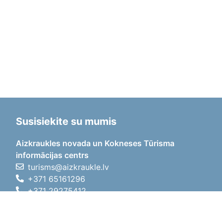
Susisiekite su mumis
Aizkraukles novada un Kokneses Tūrisma
informācijas centrs
turisms@aizkraukle.lv
+371 65161296
+371 29275412
1905.gada iela 7, Koknese,
Aizkraukles novads, LV-5113