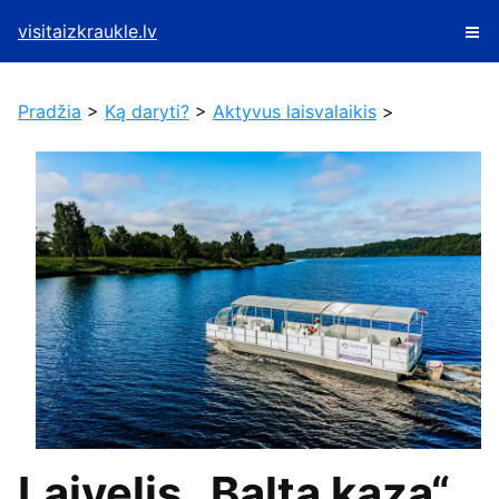
visitaizkraukle.lv
Pradžia
>
Ką daryti?
>
Aktyvus laisvalaikis
>
Laivelis „Balta kaza“