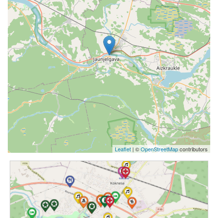
Leaflet
| ©
OpenStreetMap
contributors