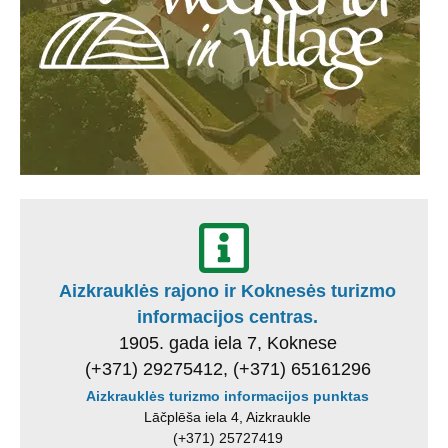
Aizkrauklės rajono ir Koknesės turizmo
informacijos centras.
1905. gada iela 7, Koknese
(+371) 29275412, (+371) 65161296
Aizkrauklės turizmo informacijos punktas
Lāčplēša iela 4, Aizkraukle
(+371) 25727419