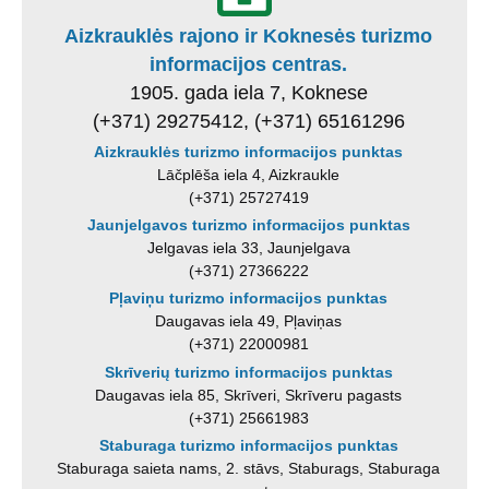
Aizkrauklės rajono ir Koknesės turizmo
informacijos centras.
1905. gada iela 7, Koknese
(+371) 29275412, (+371) 65161296
Aizkrauklės turizmo informacijos punktas
Lāčplēša iela 4, Aizkraukle
(+371) 25727419
Jaunjelgavos turizmo informacijos punktas
Jelgavas iela 33, Jaunjelgava
(+371) 27366222
Pļaviņu turizmo informacijos punktas
Daugavas iela 49, Pļaviņas
(+371) 22000981
Skrīverių turizmo informacijos punktas
Daugavas iela 85, Skrīveri, Skrīveru pagasts
(+371) 25661983
Staburaga turizmo informacijos punktas
Staburaga saieta nams, 2. stāvs, Staburags, Staburaga