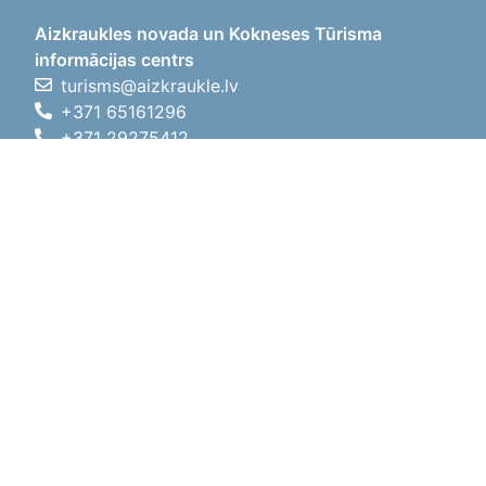
Aizkraukles novada un Kokneses Tūrisma
informācijas centrs
turisms@aizkraukle.lv
+371 65161296
+371 29275412
1905.gada iela 7, Koknese,
Aizkraukles novads, LV-5113
Darbo laikas
Darbo laikas
01.05.2026 - 30.09.2026
Pr, An, Tr, Kt, Pn
09:00 - 18:00
Pietų laikas
12:00
- 13:00
Št
10:00 - 15:00
Sk
11:00 - 14:00
01.10.2025 - 30.04.2026
Pr, An, Tr, Kt, Pn
08:00 - 17:00
Pietų laikas
12:00