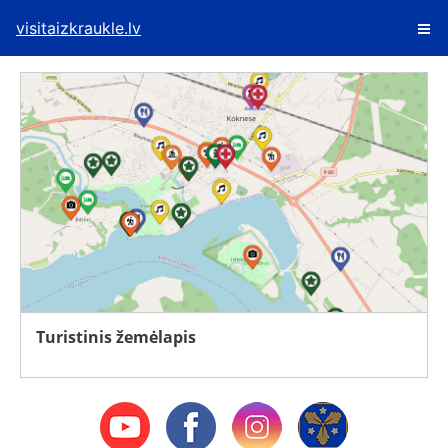
visitaizkraukle.lv
Turistinis žemėlapis