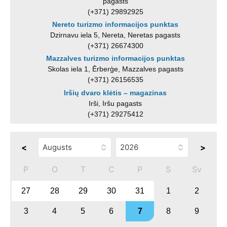
pagasts
(+371) 29892925
Nereto turizmo informacijos punktas
Dzirnavu iela 5, Nereta, Neretas pagasts
(+371) 26674300
Mazzalves turizmo informacijos punktas
Skolas iela 1, Ērberģe, Mazzalves pagasts
(+371) 26156535
Iršių dvaro klėtis – magazinas
Irši, Iršu pagasts
(+371) 29275412
<
>
P
O
T
C
P
S
Sv
27
28
29
30
31
1
2
3
4
5
6
7
8
9