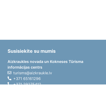
Susisiekite su mumis
Aizkraukles novada un Kokneses Tūrisma
informācijas centrs
turisms@aizkraukle.lv
+371 65161296
+371 29275412
1905.gada iela 7, Koknese,
Aizkraukles novads, LV-5113