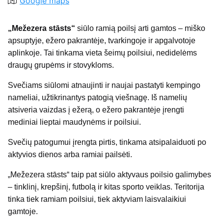
Google maps
„Mežezera stāsts“
siūlo ramią poilsį arti gamtos – miško
apsuptyje, ežero pakrantėje, tvarkingoje ir apgalvotoje
aplinkoje. Tai tinkama vieta šeimų poilsiui, nedidelėms
draugų grupėms ir stovykloms.
Svečiams siūlomi atnaujinti ir naujai pastatyti kempingo
nameliai, užtikrinantys patogią viešnagę. Iš namelių
atsiveria vaizdas į ežerą, o ežero pakrantėje įrengti
mediniai lieptai maudynėms ir poilsiui.
Svečių patogumui įrengta pirtis, tinkama atsipalaiduoti po
aktyvios dienos arba ramiai pailsėti.
„Mežezera stāsts“ taip pat siūlo aktyvaus poilsio galimybes
– tinklinį, krepšinį, futbolą ir kitas sporto veiklas. Teritorija
tinka tiek ramiam poilsiui, tiek aktyviam laisvalaikiui
gamtoje.