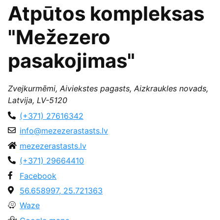
Atpūtos kompleksas
"Mežezero
pasakojimas"
Zvejkurmēmi, Aiviekstes pagasts, Aizkraukles novads,
Latvija, LV-5120
(+371) 27616342
info@mezezerastasts.lv
mezezerastasts.lv
(+371) 29664410
Facebook
56.658997, 25.721363
Waze