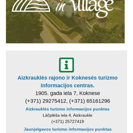
Aizkrauklės rajono ir Koknesės turizmo
informacijos centras.
1905. gada iela 7, Koknese
(+371) 29275412, (+371) 65161296
Aizkrauklės turizmo informacijos punktas
Lāčplēša iela 4, Aizkraukle
(+371) 25727419
Jaunjelgavos turizmo informacijos punktas