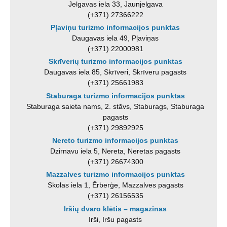
Jelgavas iela 33, Jaunjelgava
(+371) 27366222
Pļaviņu turizmo informacijos punktas
Daugavas iela 49, Pļaviņas
(+371) 22000981
Skrīverių turizmo informacijos punktas
Daugavas iela 85, Skrīveri, Skrīveru pagasts
(+371) 25661983
Staburaga turizmo informacijos punktas
Staburaga saieta nams, 2. stāvs, Staburags, Staburaga
pagasts
(+371) 29892925
Nereto turizmo informacijos punktas
Dzirnavu iela 5, Nereta, Neretas pagasts
(+371) 26674300
Mazzalves turizmo informacijos punktas
Skolas iela 1, Ērberģe, Mazzalves pagasts
(+371) 26156535
Iršių dvaro klėtis – magazinas
Irši, Iršu pagasts