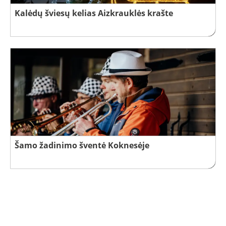
Kalėdų šviesų kelias Aizkrauklės krašte
Šamo žadinimo šventė Koknesėje