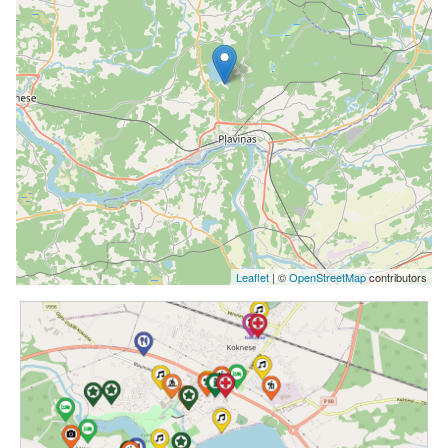
Leaflet
| ©
OpenStreetMap
contributors