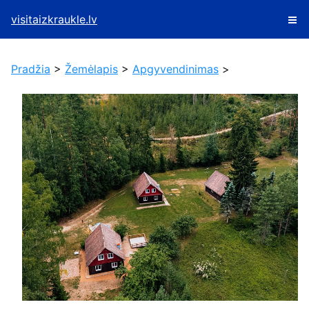
visitaizkraukle.lv
Pradžia
>
Žemėlapis
>
Apgyvendinimas
>