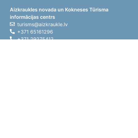
Aizkraukles novada un Kokneses Tūrisma
informācijas centrs
turisms@aizkraukle.lv
+371 65161296
+371 29275412
1905.gada iela 7, Koknese,
Aizkraukles novads, LV-5113
Darbo laikas
Darbo laikas
01.05.2026 - 30.09.2026
Pr, An, Tr, Kt, Pn
09:00 - 18:00
Pietų laikas
12:00
- 13:00
Št
10:00 - 15:00
Sk
11:00 - 14:00
01.10.2025 - 30.04.2026
Pr, An, Tr, Kt, Pn
08:00 - 17:00
Pietų laikas
12:00