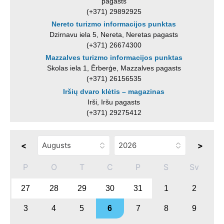
pagasts
(+371) 29892925
Nereto turizmo informacijos punktas
Dzirnavu iela 5, Nereta, Neretas pagasts
(+371) 26674300
Mazzalves turizmo informacijos punktas
Skolas iela 1, Ērberģe, Mazzalves pagasts
(+371) 26156535
Iršių dvaro klėtis – magazinas
Irši, Iršu pagasts
(+371) 29275412
<
>
P
O
T
C
P
S
Sv
27
28
29
30
31
1
2
3
4
5
6
7
8
9