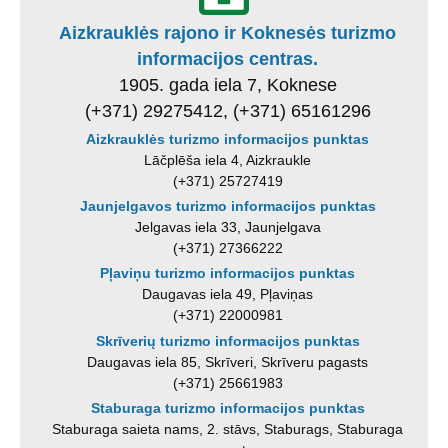
Aizkrauklės rajono ir Koknesės turizmo
informacijos centras.
1905. gada iela 7, Koknese
(+371) 29275412, (+371) 65161296
Aizkrauklės turizmo informacijos punktas
Lāčplēša iela 4, Aizkraukle
(+371) 25727419
Jaunjelgavos turizmo informacijos punktas
Jelgavas iela 33, Jaunjelgava
(+371) 27366222
Pļaviņu turizmo informacijos punktas
Daugavas iela 49, Pļaviņas
(+371) 22000981
Skrīverių turizmo informacijos punktas
Daugavas iela 85, Skrīveri, Skrīveru pagasts
(+371) 25661983
Staburaga turizmo informacijos punktas
Staburaga saieta nams, 2. stāvs, Staburags, Staburaga