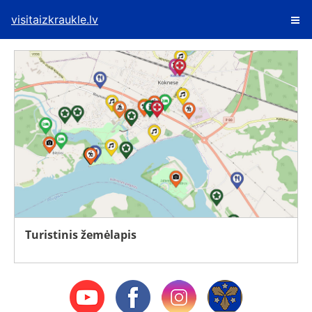
visitaizkraukle.lv
Turistinis žemėlapis