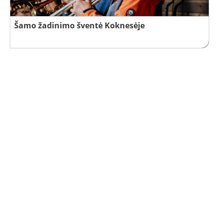
Šamo žadinimo šventė Koknesėje