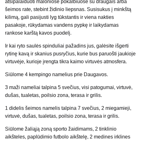
atsipalaiduoti maloniose pokalbiuose su draugais arba
šeimos rate, stebint židinio liepsnas. Susisukus į minkštą
kilimą, gali pasijusti lyg tūkstantis ir viena nakties
pasakoje, rūkydamas vandens pypkę ir laikydamas
rankose karštą kavos puodelį.
Ir kai ryto saulės spinduliai pažadins jus, galėsite išgerti
rytinę kavą ir skanius pusryčius, kurie bus paruošti jaukioje
virtuvėje, kurioje įrengta tikra kaimo virtuvės atmosfera.
Siūlome 4 kempingo namelius prie Daugavos.
3 maži nameliai talpina 5 svečius, visi patogumai, virtuvė,
dušas, tualetas, poilsio zona, terasa ir grilis.
1 didelis šeimos namelis talpina 7 svečius, 2 miegamieji,
virtuvė, dušas, tualetas, poilsio zona, terasa ir grilis.
Siūlome žaliąją zoną sporto žaidimams, 2 tinklinio
aikšteles, paplūdimio futbolo aikštelę, 2 medines irklines