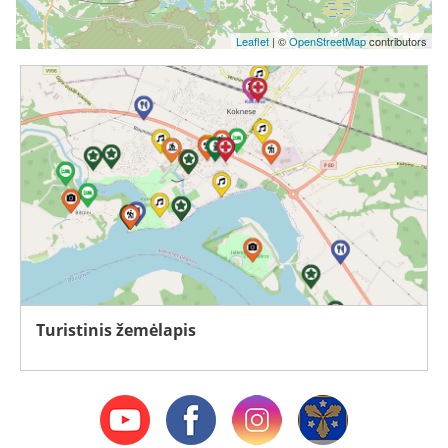
Leaflet
| ©
OpenStreetMap
contributors
Turistinis žemėlapis