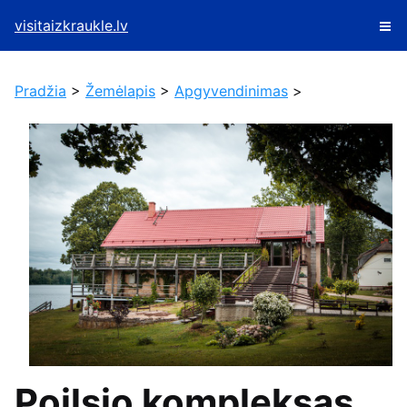
visitaizkraukle.lv
Pradžia
>
Žemėlapis
>
Apgyvendinimas
>
Poilsio kompleksas