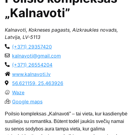
„Kalnavoti”
Kalnavoti, Kokneses pagasts, Aizkraukles novads,
Latvija, LV-5113
(+371) 29357420
kalnavoti@gmail.com
(+371) 26554204
www.kalnavoti.lv
56.621159, 25.463926
Waze
Google maps
Poilsio kompleksas „Kalnavoti” – tai vieta, kur kasdienybė
susilieja su romantika. Būtent todėl jaukūs svečių namai
su senos sodybos aura tampa vieta, kur galima