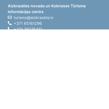
Aizkraukles novada un Kokneses Tūrisma
informācijas centrs
turisms@aizkraukle.lv
+371 65161296
+371 29275412
1905.gada iela 7, Koknese,
Aizkraukles novads, LV-5113
Darbo laikas
Darbo laikas
01.05.2026 - 30.09.2026
Pr, An, Tr, Kt, Pn
09:00 - 18:00
Pietų laikas
12:00
- 13:00
Št
10:00 - 15:00
Sk
11:00 - 14:00
01.10.2025 - 30.04.2026
Pr, An, Tr, Kt, Pn
08:00 - 17:00
Pietų laikas
12:00