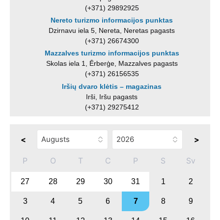
(+371) 29892925
Nereto turizmo informacijos punktas
Dzirnavu iela 5, Nereta, Neretas pagasts
(+371) 26674300
Mazzalves turizmo informacijos punktas
Skolas iela 1, Ērberģe, Mazzalves pagasts
(+371) 26156535
Iršių dvaro klėtis – magazinas
Irši, Iršu pagasts
(+371) 29275412
<
>
P
O
T
C
P
S
Sv
27
28
29
30
31
1
2
3
4
5
6
7
8
9