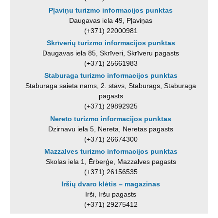
Pļaviņu turizmo informacijos punktas
Daugavas iela 49, Pļaviņas
(+371) 22000981
Skrīverių turizmo informacijos punktas
Daugavas iela 85, Skrīveri, Skrīveru pagasts
(+371) 25661983
Staburaga turizmo informacijos punktas
Staburaga saieta nams, 2. stāvs, Staburags, Staburaga
pagasts
(+371) 29892925
Nereto turizmo informacijos punktas
Dzirnavu iela 5, Nereta, Neretas pagasts
(+371) 26674300
Mazzalves turizmo informacijos punktas
Skolas iela 1, Ērberģe, Mazzalves pagasts
(+371) 26156535
Iršių dvaro klėtis – magazinas
Irši, Iršu pagasts
(+371) 29275412