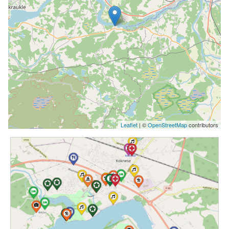
Leaflet
| ©
OpenStreetMap
contributors