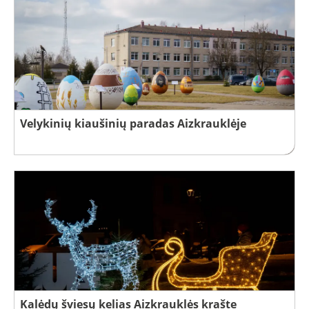
Velykinių kiaušinių paradas Aizkrauklėje
Kalėdų šviesų kelias Aizkrauklės krašte