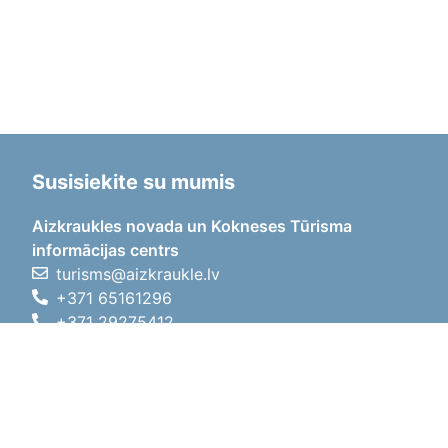
Susisiekite su mumis
Aizkraukles novada un Kokneses Tūrisma
informācijas centrs
turisms@aizkraukle.lv
+371 65161296
+371 29275412
1905.gada iela 7, Koknese,
Aizkraukles novads, LV-5113
Darbo laikas