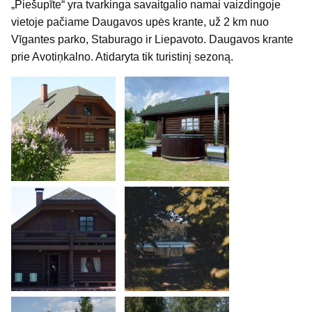
„Piešupīte“ yra tvarkinga savaitgalio namai vaizdingoje
vietoje pačiame Daugavos upės krante, už 2 km nuo
Vīgantes parko, Staburago ir Liepavoto. Daugavos krante
prie Avotiņkalno. Atidaryta tik turistinį sezoną.