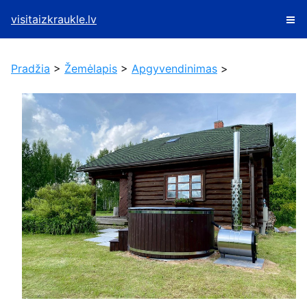
visitaizkraukle.lv
Pradžia
>
Žemėlapis
>
Apgyvendinimas
>