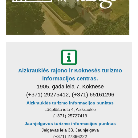
Aizkrauklės rajono ir Koknesės turizmo
informacijos centras.
1905. gada iela 7, Koknese
(+371) 29275412, (+371) 65161296
Aizkrauklės turizmo informacijos punktas
Lāčplēša iela 4, Aizkraukle
(+371) 25727419
Jaunjelgavos turizmo informacijos punktas
Jelgavas iela 33, Jaunjelgava
(+371) 27366222