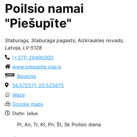
Poilsio namai
"Piešupīte"
Staburags, Staburaga pagasts, Aizkraukles novads,
Latvija, LV-5128
(+371) 29490300
www.piesupite.viss.lv
Booking
56.572571, 25.525875
Waze
Google maps
Darbo laikas
Pr, An, Tr, Kt, Pn, Št, Sk
Poilsio diena