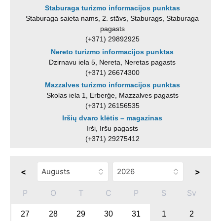
Staburaga turizmo informacijos punktas
Staburaga saieta nams, 2. stāvs, Staburags, Staburaga
pagasts
(+371) 29892925
Nereto turizmo informacijos punktas
Dzirnavu iela 5, Nereta, Neretas pagasts
(+371) 26674300
Mazzalves turizmo informacijos punktas
Skolas iela 1, Ērberģe, Mazzalves pagasts
(+371) 26156535
Iršių dvaro klėtis – magazinas
Irši, Iršu pagasts
(+371) 29275412
<
>
P
O
T
C
P
S
Sv
27
28
29
30
31
1
2