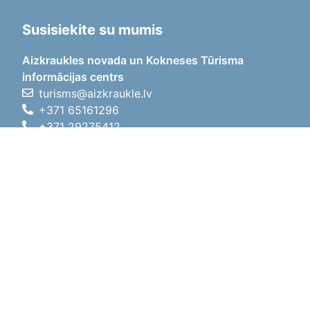
Susisiekite su mumis
Aizkraukles novada un Kokneses Tūrisma
informācijas centrs
turisms@aizkraukle.lv
+371 65161296
+371 29275412
1905.gada iela 7, Koknese,
Aizkraukles novads, LV-5113
Darbo laikas
Darbo laikas
01.05.2026 - 30.09.2026
Pr, An, Tr, Kt, Pn
09:00 - 18:00
Pietų laikas
12:00
- 13:00
Št
10:00 - 15:00
Sk
11:00 - 14:00