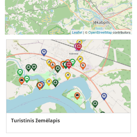
Leaflet
| ©
OpenStreetMap
contributors
Turistinis žemėlapis