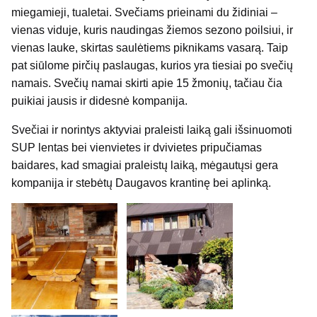
miegamieji, tualetai. Svečiams prieinami du židiniai –
vienas viduje, kuris naudingas žiemos sezono poilsiui, ir
vienas lauke, skirtas saulėtiems piknikams vasarą. Taip
pat siūlome pirčių paslaugas, kurios yra tiesiai po svečių
namais. Svečių namai skirti apie 15 žmonių, tačiau čia
puikiai jausis ir didesnė kompanija.
Svečiai ir norintys aktyviai praleisti laiką gali išsinuomoti
SUP lentas bei vienvietes ir dvivietes pripučiamas
baidares, kad smagiai praleistų laiką, mėgautųsi gera
kompanija ir stebėtų Daugavos krantinę bei aplinką.