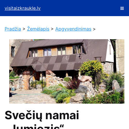
visitaizkraukle.lv
Pradžia
>
Žemėlapis
>
Apgyvendinimas
>
Svečių namai
„Jumiezis“