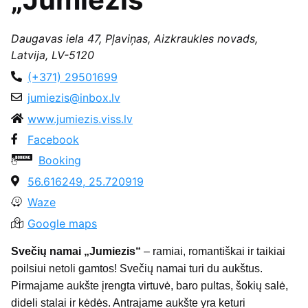
Daugavas iela 47, Pļaviņas, Aizkraukles novads,
Latvija, LV-5120
(+371) 29501699
jumiezis@inbox.lv
www.jumiezis.viss.lv
Facebook
Booking
56.616249, 25.720919
Waze
Google maps
Svečių namai „Jumiezis“
– ramiai, romantiškai ir taikiai
poilsiui netoli gamtos! Svečių namai turi du aukštus.
Pirmajame aukšte įrengta virtuvė, baro pultas, šokių salė,
dideli stalai ir kėdės. Antrajame aukšte yra keturi