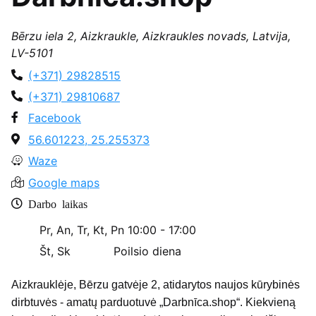
Bērzu iela 2, Aizkraukle, Aizkraukles novads, Latvija,
LV-5101
(+371) 29828515
(+371) 29810687
Facebook
56.601223, 25.255373
Waze
Google maps
Darbo laikas
Pr, An, Tr, Kt, Pn
10:00 - 17:00
Št, Sk
Poilsio diena
Aizkrauklėje, Bērzu gatvėje 2, atidarytos naujos kūrybinės
dirbtuvės - amatų parduotuvė „Darbnīca.shop“. Kiekvieną