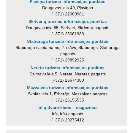
Pļaviņu turizmo informacijos punktas
Daugavas iela 49, Pļaviņas
(+371) 22000981
Skrīverių turizmo informacijos punktas
Daugavas iela 85, Skrīveri, Skrīveru pagasts
(+371) 25661983
Staburaga turizmo informacijos punktas
Staburaga saieta nams, 2. stāvs, Staburags, Staburaga
pagasts
(+371) 29892925
Nereto turizmo informacijos punktas
Dzirnavu iela 5, Nereta, Neretas pagasts
(+371) 26674300
Mazzalves turizmo informacijos punktas
Skolas iela 1, Ērberģe, Mazzalves pagasts
(+371) 26156535
Iršių dvaro klėtis – magazinas
Irši, Iršu pagasts
(+371) 29275412