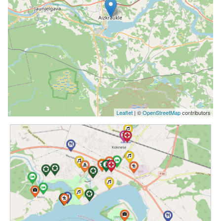
Leaflet
| ©
OpenStreetMap
contributors