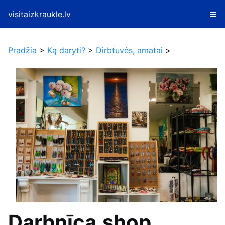
visitaizkraukle.lv
Pradžia
>
Ką daryti?
>
Dirbtuvės, amatai
>
Darbnīca.shop