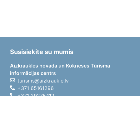
Susisiekite su mumis
Aizkraukles novada un Kokneses Tūrisma
informācijas centrs
turisms@aizkraukle.lv
+371 65161296
+371 29275412
1905.gada iela 7, Koknese,
Aizkraukles novads, LV-5113
Darbo laikas
Darbo laikas