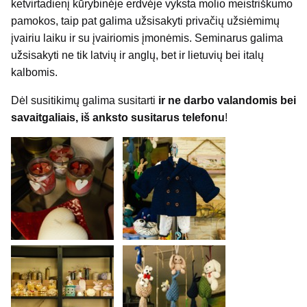
ketvirtadienį kūrybinėje erdvėje vyksta molio meistriškumo
pamokos, taip pat galima užsisakyti privačių užsiėmimų
įvairiu laiku ir su įvairiomis įmonėmis. Seminarus galima
užsisakyti ne tik latvių ir anglų, bet ir lietuvių bei italų
kalbomis.
Dėl susitikimų galima susitarti
ir ne darbo valandomis bei
savaitgaliais, iš anksto susitarus telefonu
!