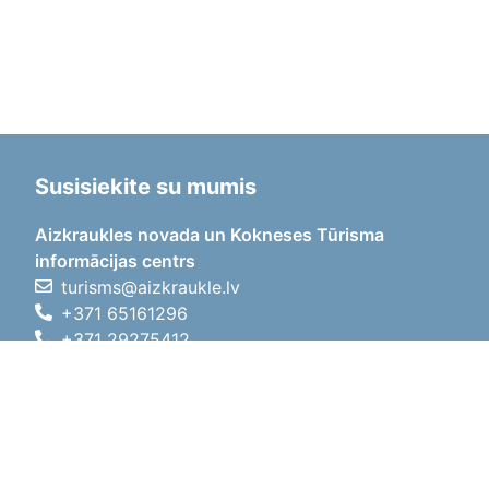
Susisiekite su mumis
Aizkraukles novada un Kokneses Tūrisma
informācijas centrs
turisms@aizkraukle.lv
+371 65161296
+371 29275412
1905.gada iela 7, Koknese,
Aizkraukles novads, LV-5113
Darbo laikas
Darbo laikas