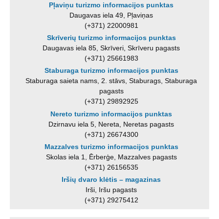
Pļaviņu turizmo informacijos punktas
Daugavas iela 49, Pļaviņas
(+371) 22000981
Skrīverių turizmo informacijos punktas
Daugavas iela 85, Skrīveri, Skrīveru pagasts
(+371) 25661983
Staburaga turizmo informacijos punktas
Staburaga saieta nams, 2. stāvs, Staburags, Staburaga
pagasts
(+371) 29892925
Nereto turizmo informacijos punktas
Dzirnavu iela 5, Nereta, Neretas pagasts
(+371) 26674300
Mazzalves turizmo informacijos punktas
Skolas iela 1, Ērberģe, Mazzalves pagasts
(+371) 26156535
Iršių dvaro klėtis – magazinas
Irši, Iršu pagasts
(+371) 29275412