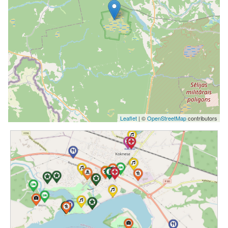
Leaflet
| ©
OpenStreetMap
contributors