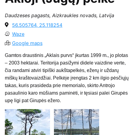
Daudzeses pagasts, Aizkraukles novads, Latvija
56.505764, 25.118254
Waze
Google maps
Gamtos draustinis „Aklais purvs“ įkurtas 1999 m., jo plotas
– 2003 hektarai. Teritorija pasižymi didele vaizdine verte,
čia randami atviri tipiški aukštapelkės, ežerų ir uždarų
miškų kraštovaizdžiai. Pelkėje įrengtas 2 km ilgio pėsčiųjų
takas, kuris prasideda prie memorialo, skirto Antrojo
pasaulinio karo mūšiams paminėti, ir tęsiasi palei Girupės
upę ligi pat Girupės ežero.