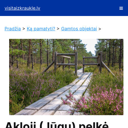
visitaizkraukle.lv
Pradžia
>
Ką pamatyti?
>
Gamtos objektai
>
Akloji (Jūgų) pelkė