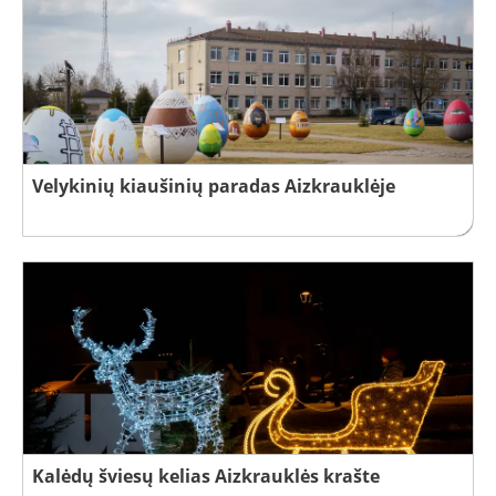
Velykinių kiaušinių paradas Aizkrauklėje
Kalėdų šviesų kelias Aizkrauklės krašte