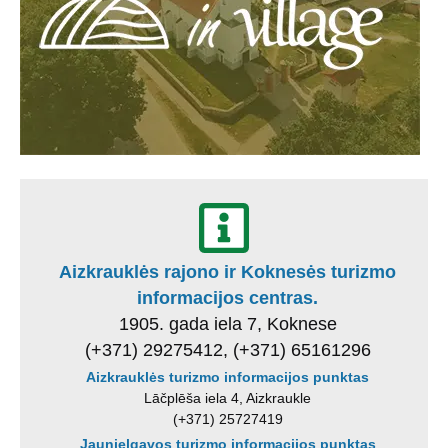
Aizkrauklės rajono ir Koknesės turizmo
informacijos centras.
1905. gada iela 7, Koknese
(+371) 29275412, (+371) 65161296
Aizkrauklės turizmo informacijos punktas
Lāčplēša iela 4, Aizkraukle
(+371) 25727419
Jaunjelgavos turizmo informacijos punktas