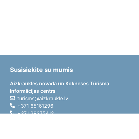
Susisiekite su mumis
Aizkraukles novada un Kokneses Tūrisma
informācijas centrs
turisms@aizkraukle.lv
+371 65161296
+371 29275412
1905.gada iela 7, Koknese,
Aizkraukles novads, LV-5113