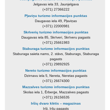
Jelgavas iela 33, Jaunjelgava
(+371) 27366222
Pļaviņu turizmo informacijos punktas
Daugavas iela 49, Pļaviņas
(+371) 22000981
Skrīverių turizmo informacijos punktas
Daugavas iela 85, Skrīveri, Skrīveru pagasts
(+371) 25661983
Staburaga turizmo informacijos punktas
Staburaga saieta nams, 2. stāvs, Staburags, Staburaga
pagasts
(+371) 29892925
Nereto turizmo informacijos punktas
Dzirnavu iela 5, Nereta, Neretas pagasts
(+371) 26674300
Mazzalves turizmo informacijos punktas
Skolas iela 1, Ērberģe, Mazzalves pagasts
(+371) 26156535
Iršių dvaro klėtis – magazinas
Irši, Iršu pagasts