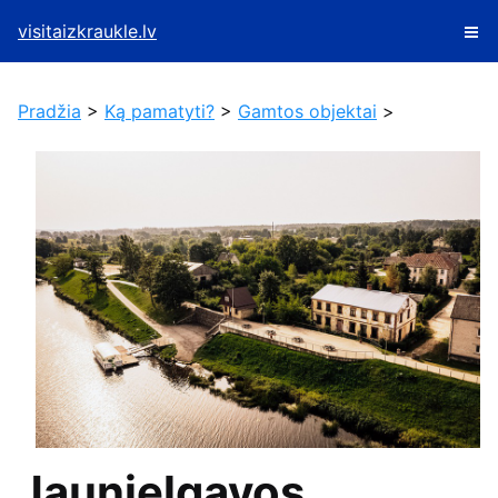
visitaizkraukle.lv
Pradžia
>
Ką pamatyti?
>
Gamtos objektai
>
Jaunjelgavos