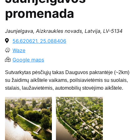
promenada
Jaunjelgava, Aizkraukles novads, Latvija, LV-5134
56.620621, 25.088406
Waze
Google maps
Sutvarkytas pėsčiųjų takas Dauguvos pakrantėje (~2km)
su žaidimų aikštele vaikams, poilsiavietėmis su suolais,
stalais, laužavietėmis, automobilių stovėjimo aikštele.