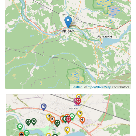
Leaflet
| ©
OpenStreetMap
contributors