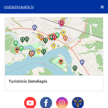
visitaizkraukle.lv
Turistinis žemėlapis