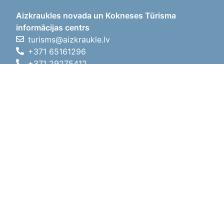
Aizkraukles novada un Kokneses Tūrisma
informācijas centrs
turisms@aizkraukle.lv
+371 65161296
+371 29275412
1905.gada iela 7, Koknese,
Aizkraukles novads, LV-5113
Darbo laikas
Darbo laikas
01.05.2026 - 30.09.2026
Pr, An, Tr, Kt, Pn
09:00 - 18:00
Pietų laikas
12:00
- 13:00
Št
10:00 - 15:00
Sk
11:00 - 14:00
01.10.2025 - 30.04.2026
Pr, An, Tr, Kt, Pn
08:00 - 17:00
Pietų laikas
12:00