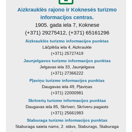
Aizkrauklės rajono ir Koknesės turizmo
informacijos centras.
1905. gada iela 7, Koknese
(+371) 29275412, (+371) 65161296
Aizkrauklės turizmo informacijos punktas
Lāčplēša iela 4, Aizkraukle
(+371) 25727419
Jaunjelgavos turizmo informacijos punktas
Jelgavas iela 33, Jaunjelgava
(+371) 27366222
Pļaviņu turizmo informacijos punktas
Daugavas iela 49, Pļaviņas
(+371) 22000981
Skrīverių turizmo informacijos punktas
Daugavas iela 85, Skrīveri, Skrīveru pagasts
(+371) 25661983
Staburaga turizmo informacijos punktas
Staburaga saieta nams, 2. stāvs, Staburags, Staburaga