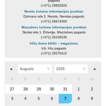
pagasts
(+371) 29892925
Nereto turizmo informacijos punktas
Dzirnavu iela 5, Nereta, Neretas pagasts
(+371) 26674300
Mazzalves turizmo informacijos punktas
Skolas iela 1, Ērberģe, Mazzalves pagasts
(+371) 26156535
Iršių dvaro klėtis – magazinas
Irši, Iršu pagasts
(+371) 29275412
<
>
P
O
T
C
P
S
Sv
27
28
29
30
31
1
2
3
4
5
6
7
8
9