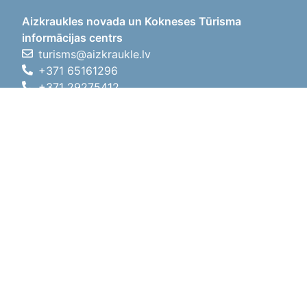
Aizkraukles novada un Kokneses Tūrisma
informācijas centrs
turisms@aizkraukle.lv
+371 65161296
+371 29275412
1905.gada iela 7, Koknese,
Aizkraukles novads, LV-5113
Darbo laikas
Darbo laikas
01.05.2026 - 30.09.2026
Pr, An, Tr, Kt, Pn
09:00 - 18:00
Pietų laikas
12:00
- 13:00
Št
10:00 - 15:00
Sk
11:00 - 14:00
01.10.2025 - 30.04.2026
Pr, An, Tr, Kt, Pn
08:00 - 17:00
Pietų laikas
12:00