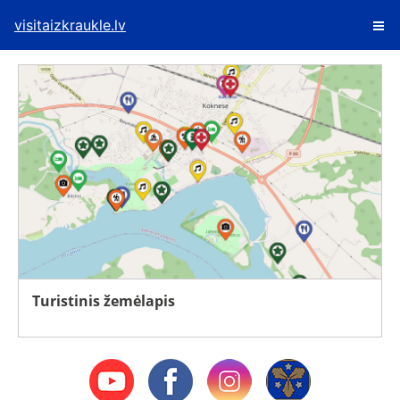
visitaizkraukle.lv
Turistinis žemėlapis