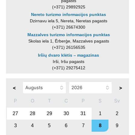
pagasts
(+371) 29892925
Nereto turizmo informacijos punktas
Dzirnavu iela 5, Nereta, Neretas pagasts
(+371) 26674300
Mazzalves turizmo informacijos punktas
Skolas iela 1, Ērberģe, Mazzalves pagasts
(+371) 26156535
Iršių dvaro klėtis – magazinas
Irši, Iršu pagasts
(+371) 29275412
<
>
P
O
T
C
P
S
Sv
27
28
29
30
31
1
2
3
4
5
6
7
8
9