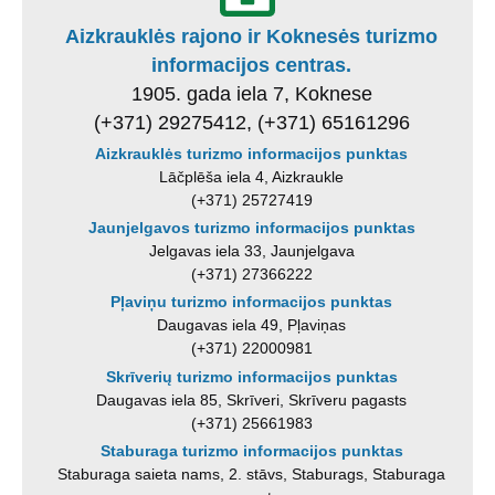
Aizkrauklės rajono ir Koknesės turizmo
informacijos centras.
1905. gada iela 7, Koknese
(+371) 29275412, (+371) 65161296
Aizkrauklės turizmo informacijos punktas
Lāčplēša iela 4, Aizkraukle
(+371) 25727419
Jaunjelgavos turizmo informacijos punktas
Jelgavas iela 33, Jaunjelgava
(+371) 27366222
Pļaviņu turizmo informacijos punktas
Daugavas iela 49, Pļaviņas
(+371) 22000981
Skrīverių turizmo informacijos punktas
Daugavas iela 85, Skrīveri, Skrīveru pagasts
(+371) 25661983
Staburaga turizmo informacijos punktas
Staburaga saieta nams, 2. stāvs, Staburags, Staburaga