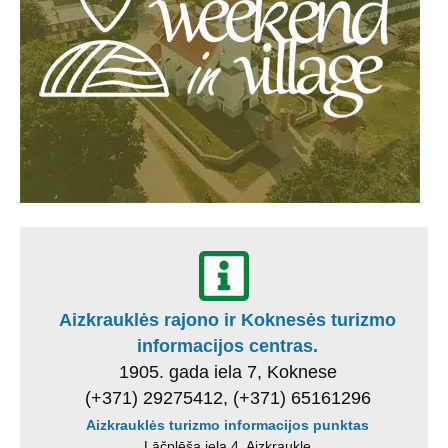
Aizkrauklės rajono ir Koknesės turizmo
informacijos centras.
1905. gada iela 7, Koknese
(+371) 29275412, (+371) 65161296
Aizkrauklės turizmo informacijos punktas
Lāčplēša iela 4, Aizkraukle