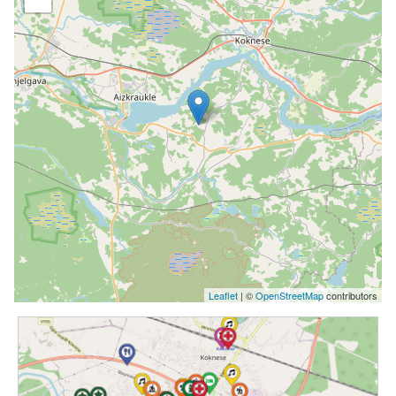
Leaflet
| ©
OpenStreetMap
contributors