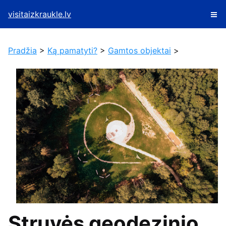
visitaizkraukle.lv
Pradžia
>
Ką pamatyti?
>
Gamtos objektai
>
Struvės geodezinio