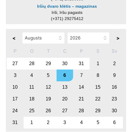
Iršių dvaro klėtis – magazinas
Irši, Iršu pagasts
(+371) 29275412
<
>
P
O
T
C
P
S
Sv
27
28
29
30
31
1
2
3
4
5
6
7
8
9
10
11
12
13
14
15
16
17
18
19
20
21
22
23
24
25
26
27
28
29
30
31
1
2
3
4
5
6