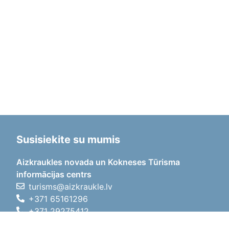
Susisiekite su mumis
Aizkraukles novada un Kokneses Tūrisma
informācijas centrs
turisms@aizkraukle.lv
+371 65161296
+371 29275412
1905.gada iela 7, Koknese,