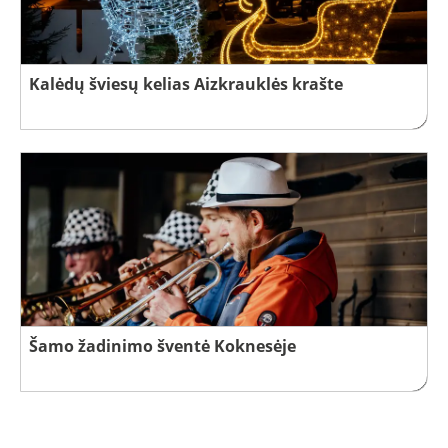
Kalėdų šviesų kelias Aizkrauklės krašte
Šamo žadinimo šventė Koknesėje