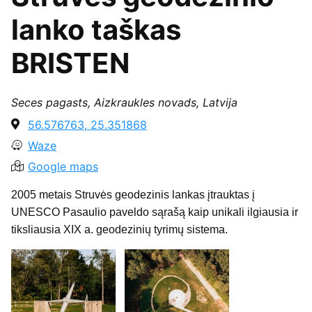
lanko taškas
BRISTEN
Seces pagasts, Aizkraukles novads, Latvija
56.576763, 25.351868
Waze
Google maps
2005 metais Struvės geodezinis lankas įtrauktas į
UNESCO Pasaulio paveldo sąrašą kaip unikali ilgiausia ir
tiksliausia XIX a. geodezinių tyrimų sistema.