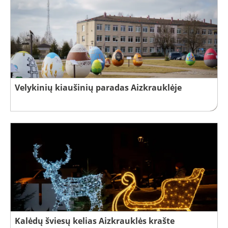
Velykinių kiaušinių paradas Aizkrauklėje
Kalėdų šviesų kelias Aizkrauklės krašte