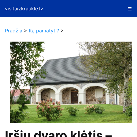
visitaizkraukle.lv
Pradžia
>
Ką pamatyti?
>
Iršių dvaro klėtis –