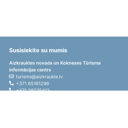
Susisiekite su mumis
Aizkraukles novada un Kokneses Tūrisma
informācijas centrs
turisms@aizkraukle.lv
+371 65161296
+371 29275412
1905.gada iela 7, Koknese,
Aizkraukles novads, LV-5113
Darbo laikas