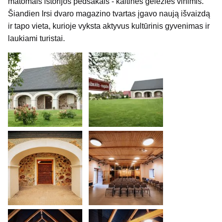
matomais istorijos pėdsakais - kaltinės geležies vinimis.
Šiandien Irsi dvaro magazino tvartas įgavo naują išvaizdą
ir tapo vieta, kurioje vyksta aktyvus kultūrinis gyvenimas ir
laukiami turistai.