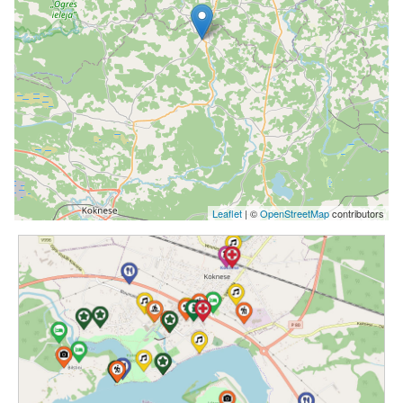
Leaflet
| ©
OpenStreetMap
contributors