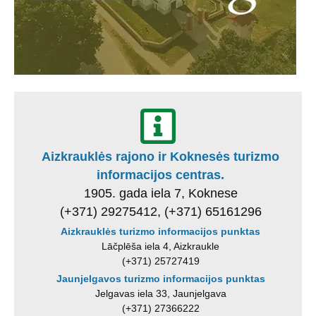
Aizkrauklės rajono ir Koknesės turizmo
informacijos centras.
1905. gada iela 7, Koknese
(+371) 29275412, (+371) 65161296
Aizkrauklės turizmo informacijos punktas
Lāčplēša iela 4, Aizkraukle
(+371) 25727419
Jaunjelgavos turizmo informacijos punktas
Jelgavas iela 33, Jaunjelgava
(+371) 27366222