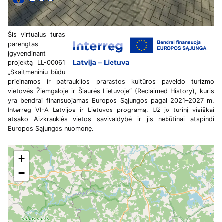
Šis virtualus turas
parengtas
įgyvendinant
projektą LL-00061
„Skaitmeniniu būdu
prieinamos ir patrauklios prarastos kultūros paveldo turizmo
vietovės Žiemgaloje ir Šiaurės Lietuvoje“ (Reclaimed History), kuris
yra bendrai finansuojamas Europos Sąjungos pagal 2021–2027 m.
Interreg VI-A Latvijos ir Lietuvos programą. Už jo turinį visiškai
atsako Aizkrauklės vietos savivaldybė ir jis nebūtinai atspindi
Europos Sąjungos nuomonę.
+
−