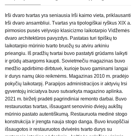
Irši dvaro tvartas yra seniausia Irši kaimo vieta, priklausanti
Irši dvaro ansambliui. Tvartas yra tipologiškai ryškus XIX a.
pirmosios pusės vėlyvojo klasicizmo laikotarpio Vidžemės
dvaro architektūros pavyzdys. Pastatas turi tipiškų to
laikotarpio mūrinio tvarto bruožų su atviru arkiniu
prieangiu. Iš pradžių tvartai buvo pastatyti grūdams laikyti
ir grūdų atsargoms kaupti. Sovietmečiu magazinas buvo
medžio apdirbimo dirbtuvė, kurioje buvo gaminami langai
ir durys namų ūkio reikmėms. Magazinas 2010 m. pradėjo
pokyčių laikotarpį. Parapijos administracijos ir aktyvių Irsi
gyventojų iniciatyva buvo sutvarkyta magazino aplinka.
2021 m. birželį pradėti pagrindiniai remonto darbai. Buvo
restauruotas tvartas, išsaugant senovinio dviejų aukštų
mūrinio pastato autentiškumą. Restauruota medinė stogo
konstrukcija ir įrengta nauja stogo danga. Buvo kruopščiai
išsaugotos ir restauruotos dvivėrės tvarto durys su