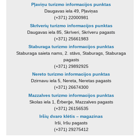
Pļaviņu turizmo informacijos punktas
Daugavas iela 49, Pļaviņas
(+371) 22000981
Skrīverių turizmo informacijos punktas
Daugavas iela 85, Skrīveri, Skrīveru pagasts
(+371) 25661983
Staburaga turizmo informacijos punktas
Staburaga saieta nams, 2. stāvs, Staburags, Staburaga
pagasts
(+371) 29892925
Nereto turizmo informacijos punktas
Dzirnavu iela 5, Nereta, Neretas pagasts
(+371) 26674300
Mazzalves turizmo informacijos punktas
Skolas iela 1, Ērberģe, Mazzalves pagasts
(+371) 26156535
Iršių dvaro klėtis – magazinas
Irši, Iršu pagasts
(+371) 29275412