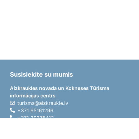
Susisiekite su mumis
Aizkraukles novada un Kokneses Tūrisma
informācijas centrs
turisms@aizkraukle.lv
+371 65161296
+371 29275412
1905.gada iela 7, Koknese,
Aizkraukles novads, LV-5113