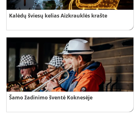
Kalėdų šviesų kelias Aizkrauklės krašte
Šamo žadinimo šventė Koknesėje