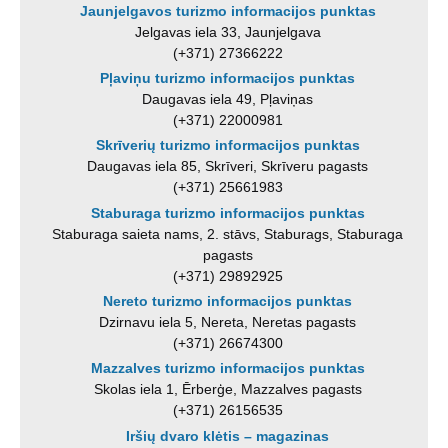
Jaunjelgavos turizmo informacijos punktas
Jelgavas iela 33, Jaunjelgava
(+371) 27366222
Pļaviņu turizmo informacijos punktas
Daugavas iela 49, Pļaviņas
(+371) 22000981
Skrīverių turizmo informacijos punktas
Daugavas iela 85, Skrīveri, Skrīveru pagasts
(+371) 25661983
Staburaga turizmo informacijos punktas
Staburaga saieta nams, 2. stāvs, Staburags, Staburaga
pagasts
(+371) 29892925
Nereto turizmo informacijos punktas
Dzirnavu iela 5, Nereta, Neretas pagasts
(+371) 26674300
Mazzalves turizmo informacijos punktas
Skolas iela 1, Ērberģe, Mazzalves pagasts
(+371) 26156535
Iršių dvaro klėtis – magazinas