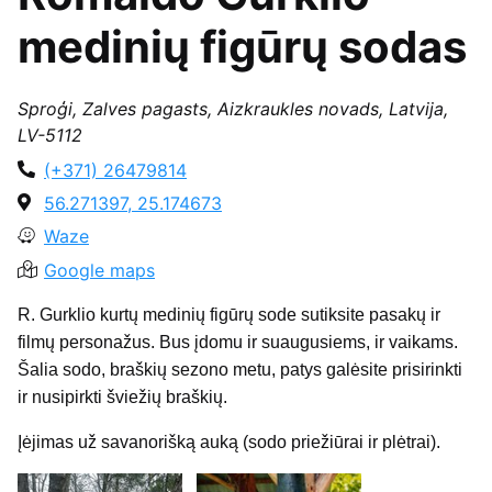
medinių figūrų sodas
Sproģi, Zalves pagasts, Aizkraukles novads, Latvija,
LV-5112
(+371) 26479814
56.271397, 25.174673
Waze
Google maps
R. Gurklio kurtų medinių figūrų sode sutiksite pasakų ir
filmų personažus. Bus įdomu ir suaugusiems, ir vaikams.
Šalia sodo, braškių sezono metu, patys galėsite prisirinkti
ir nusipirkti šviežių braškių.
Įėjimas už savanorišką auką (sodo priežiūrai ir plėtrai).