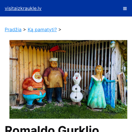
visitaizkraukle.lv
Pradžia
>
Ką pamatyti?
>
Romaldo Gurklio