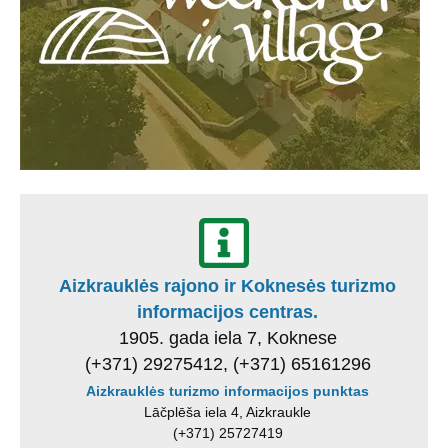
Aizkrauklės rajono ir Koknesės turizmo
informacijos centras.
1905. gada iela 7, Koknese
(+371) 29275412, (+371) 65161296
Aizkrauklės turizmo informacijos punktas
Lāčplēša iela 4, Aizkraukle
(+371) 25727419