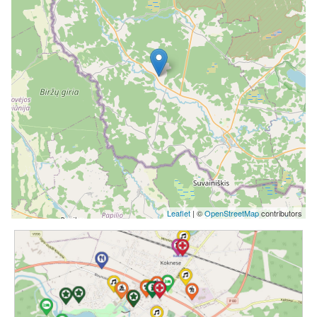
Leaflet
| ©
OpenStreetMap
contributors