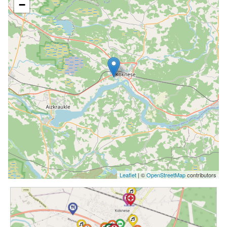
−
Leaflet
| ©
OpenStreetMap
contributors