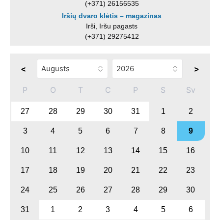
(+371) 26156535
Iršių dvaro klėtis – magazinas
Irši, Iršu pagasts
(+371) 29275412
<
>
P
O
T
C
P
S
Sv
27
28
29
30
31
1
2
3
4
5
6
7
8
9
10
11
12
13
14
15
16
17
18
19
20
21
22
23
24
25
26
27
28
29
30
31
1
2
3
4
5
6