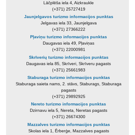
Lāčplēša iela 4, Aizkraukle
(+371) 25727419
Jaunjelgavos turizmo informacijos punktas
Jelgavas iela 33, Jaunjelgava
(+371) 27366222
Pļaviņu turizmo informacijos punktas
Daugavas iela 49, Pļaviņas
(+371) 22000981
Skrīverių turizmo informacijos punktas
Daugavas iela 85, Skrīveri, Skrīveru pagasts
(+371) 25661983
Staburaga turizmo informacijos punktas
Staburaga saieta nams, 2. stāvs, Staburags, Staburaga
pagasts
(+371) 29892925
Nereto turizmo informacijos punktas
Dzirnavu iela 5, Nereta, Neretas pagasts
(+371) 26674300
Mazzalves turizmo informacijos punktas
Skolas iela 1, Ērberģe, Mazzalves pagasts