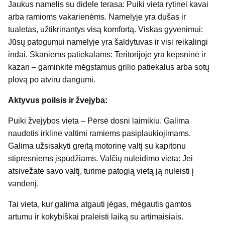
Jaukus namelis su didele terasa: Puiki vieta rytinei kavai
arba ramioms vakarienėms. Namelyje yra dušas ir
tualetas, užtikrinantys visą komfortą. Viskas gyvenimui:
Jūsų patogumui namelyje yra šaldytuvas ir visi reikalingi
indai. Skaniems patiekalams: Teritorijoje yra kepsninė ir
kazan – gaminkite mėgstamus grilio patiekalus arba sotų
plovą po atviru dangumi.
Aktyvus poilsis ir žvejyba:
Puiki žvejybos vieta – Pėrsė dosni laimikiu. Galima
naudotis irkline valtimi ramiems pasiplaukiojimams.
Galima užsisakyti greitą motorinę valtį su kapitonu
stipresniems įspūdžiams. Valčių nuleidimo vieta: Jei
atsivežate savo valtį, turime patogią vietą ją nuleisti į
vandenį.
Tai vieta, kur galima atgauti jėgas, mėgautis gamtos
artumu ir kokybiškai praleisti laiką su artimaisiais.