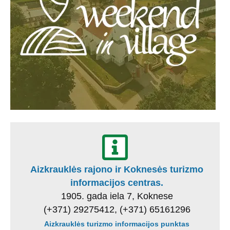
Aizkrauklės rajono ir Koknesės turizmo
informacijos centras.
1905. gada iela 7, Koknese
(+371) 29275412, (+371) 65161296
Aizkrauklės turizmo informacijos punktas