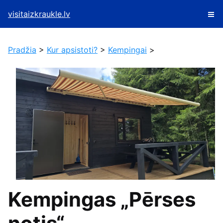
visitaizkraukle.lv
Pradžia
>
Kur apsistoti?
>
Kempingai
>
Kempingas „Pērses