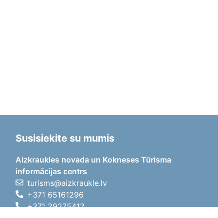
Susisiekite su mumis
Aizkraukles novada un Kokneses Tūrisma
informācijas centrs
turisms@aizkraukle.lv
+371 65161296
+371 29275412