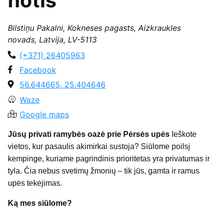
notis“
Bilstiņu Pakalni, Kokneses pagasts, Aizkraukles
novads, Latvija, LV-5113
(+371) 26405963
Facebook
56.644665, 25.404646
Waze
Google maps
Jūsų privati ramybės oazė prie Pėrsės upės
Ieškote
vietos, kur pasaulis akimirkai sustoja? Siūlome poilsį
kempinge, kuriame pagrindinis prioritetas yra privatumas ir
tyla. Čia nebus svetimų žmonių – tik jūs, gamta ir ramus
upės tekėjimas.
Ką mes siūlome?