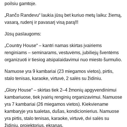
poilsiu gamtoje.
„Rančo Randevu“ laukia jūsų bet kuriuo metų laiku: žiemą,
vasarą, rudenį ir pavasarį visą parą!!!
Jūsų paslaugoms:
„Country House“ – kantri namas skirtas įvairiems
renginiams – seminarams, vestuvėms, jubiliejų šventėms
organizuoti ir tiesiog atsipalaidavimui nuo miesto šurmulio.
Namuose yra 9 kambariai (23 miegamos vietos), pirtis,
stalo tenisas, karaoke, virtuvė, 2 salės su židiniu.
„Glory House“ – skirtas tiek 2–4 žmonių apgyvendinimui
kambariuose, tiek įvairių renginių organizavimui. Namuose
yra 7 kambariai (26 miegamos vietos). Kiekviename
kambaryje yra tualetas, dušas, kondicionierius. Namuose
yra pirtis, stalo tenisas, karaoke, virtuvė, dvi salės su
židiniu, projektorius, ekranas.