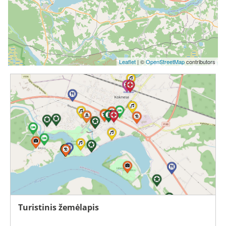
Leaflet
| ©
OpenStreetMap
contributors
Turistinis žemėlapis