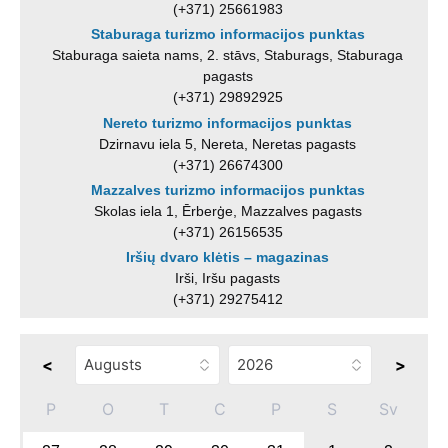
(+371) 25661983
Staburaga turizmo informacijos punktas
Staburaga saieta nams, 2. stāvs, Staburags, Staburaga
pagasts
(+371) 29892925
Nereto turizmo informacijos punktas
Dzirnavu iela 5, Nereta, Neretas pagasts
(+371) 26674300
Mazzalves turizmo informacijos punktas
Skolas iela 1, Ērberģe, Mazzalves pagasts
(+371) 26156535
Iršių dvaro klėtis – magazinas
Irši, Iršu pagasts
(+371) 29275412
<
>
P
O
T
C
P
S
Sv