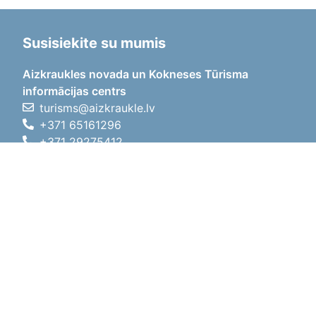
Susisiekite su mumis
Aizkraukles novada un Kokneses Tūrisma
informācijas centrs
turisms@aizkraukle.lv
+371 65161296
+371 29275412
1905.gada iela 7, Koknese,
Aizkraukles novads, LV-5113
Darbo laikas
Darbo laikas
01.05.2026 - 30.09.2026
Pr, An, Tr, Kt, Pn
09:00 - 18:00
Pietų laikas
12:00
- 13:00
Št
10:00 - 15:00