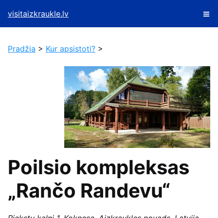
visitaizkraukle.lv
Pradžia
>
Kur apsistoti?
>
Poilsio kompleksas
„Rančo Randevu“