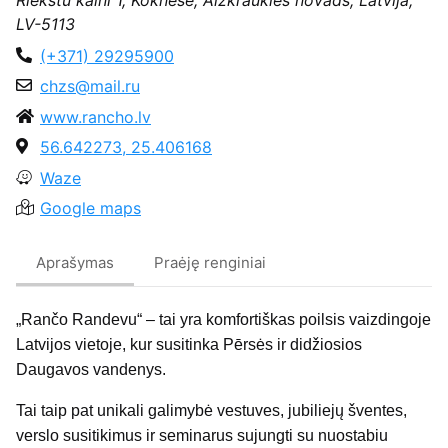
Riekstu kalni 1, Koknese, Aizkraukles novads, Latvija,
LV-5113
(+371) 29295900
chzs@mail.ru
www.rancho.lv
56.642273, 25.406168
Waze
Google maps
Aprašymas
Praėję renginiai
„Rančo Randevu“ – tai yra komfortiškas poilsis vaizdingoje
Latvijos vietoje, kur susitinka Pērsės ir didžiosios
Daugavos vandenys.
Tai taip pat unikali galimybė vestuves, jubiliejų šventes,
verslo susitikimus ir seminarus sujungti su nuostabiu